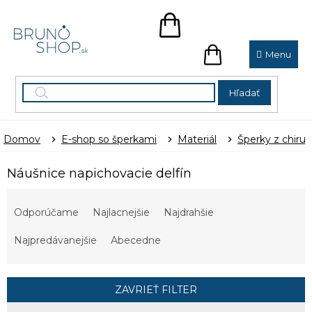
Prejsť
na
NÁKUPNÝ
obsah
KOŠÍK
NÁKUPNÝ
KOŠÍK
Hľadať
Domov
E-shop so šperkami
Materiál
Šperky z chirur
Náušnice napichovacie delfín
R
a
Odporúčame
Najlacnejšie
Najdrahšie
d
e
Najpredávanejšie
Abecedne
n
i
e
ZAVRIEŤ FILTER
p