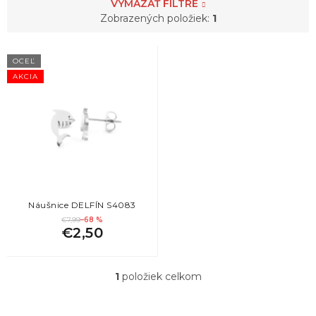
5
pes
VYMAZAŤ FILTRE
Zobrazených položiek:
1
4
sob
V
OCEĽ
ý
AKCIA
1
vážka
p
i
s
p
r
o
d
u
k
Náušnice DELFÍN S4083
t
€7,99
–68 %
€2,50
o
v
1
položiek celkom
O
v
l