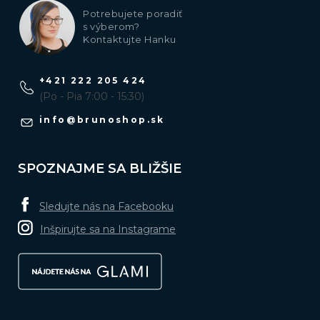
Potrebujete poradiť
s výberom?
Kontaktujte Hanku
+421 222 205 424
(Po - Pia 7:00 - 15:30)
info
@
brunoshop.sk
SPOZNAJME SA BLIŽŠIE
Sledujte nás na Facebooku
Inšpirujte sa na Instagrame