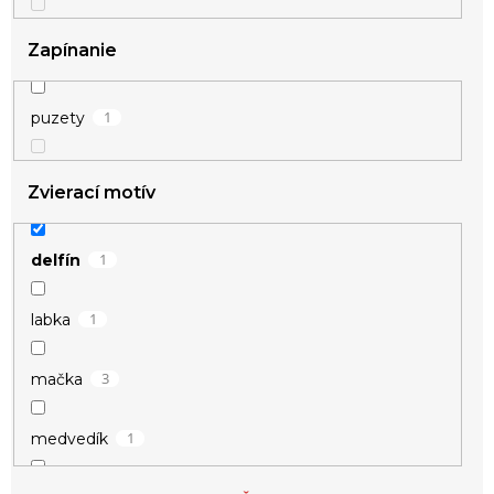
Zapínanie
1
puzety
Zvierací motív
1
delfín
1
labka
3
mačka
1
medvedík