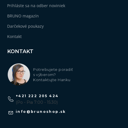
Prihláste sa na odber noviniek
BRUNO magazín
Darčekové poukazy
Kontakt
KONTAKT
Potrebujete poradiť
s výberom?
Kontaktujte Hanku
+421 222 205 424
(Po - Pia 7:00 - 15:30)
info
@
brunoshop.sk