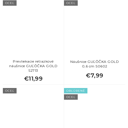
OCEĽ
OCEĽ
Prevliekacie retiazkové
Náušnice GUĽÔČKA GOLD
náušnice GUĽÔČKA GOLD
0,6 cm S0602
S2713
€7,99
€11,99
OCEĽ
OBĽÚBENÉ
OCEĽ