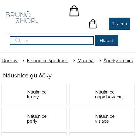
Prejsť
na
NÁKUPNÝ
obsah
KOŠÍK
NÁKUPNÝ
KOŠÍK
Hľadať
Domov
E-shop so šperkami
Materiál
Šperky z chirur
Náušnice guľôčky
Náušnice
Náušnice
kruhy
napichovacie
Náušnice
Náušnice
perly
visiace