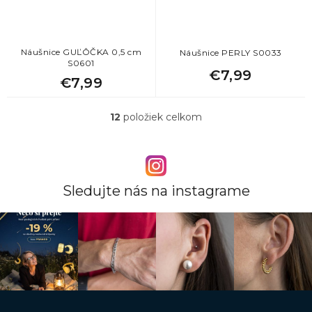
Náušnice GUĽÔČKA 0,5 cm
Náušnice PERLY S0033
S0601
€7,99
€7,99
12
položiek celkom
O
v
l
á
d
a
Sledujte nás na instagrame
c
i
e
p
r
v
k
y
v