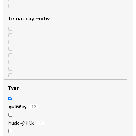
Tematický motív
Tvar
12
guľôčky
1
huslový kľúč