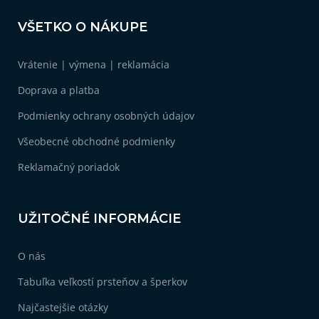
Z
ý
á
p
VŠETKO O NÁKUPE
i
p
s
ä
u
Vrátenie | výmena | reklamácia
t
i
Doprava a platba
e
Podmienky ochrany osobných údajov
Všeobecné obchodné podmienky
Reklamačný poriadok
UŽITOČNÉ INFORMÁCIE
O nás
Tabuľka veľkostí prsteňov a šperkov
Najčastejšie otázky