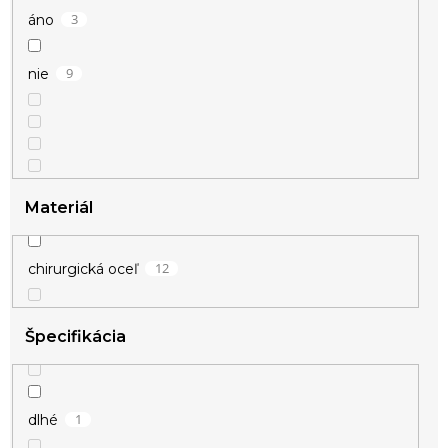
3
áno
9
strieborná
9
nie
3
zlatá
Materiál
12
chirurgická oceľ
Špecifikácia
1
dlhé