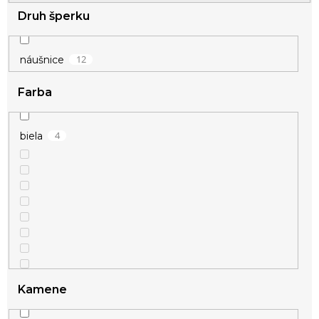
t
Druh šperku
o
v
12
náušnice
Farba
4
biela
Kamene