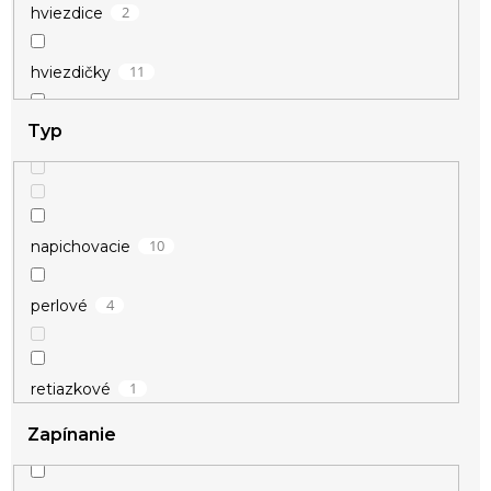
2
hviezdice
11
hviezdičky
Typ
2
kotva
3
krídla
10
napichovacie
3
krivka EKG
4
perlové
5
kríž
11
kruhy
1
retiazkové
70
krúžky
Zapínanie
2
visiace
4
krúžok