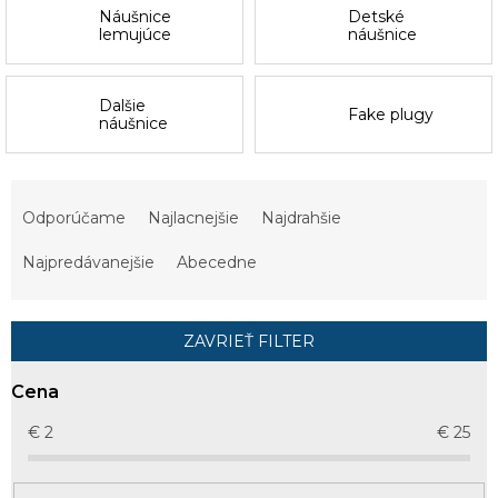
Náušnice
Detské
lemujúce
náušnice
Dalšie
Fake plugy
náušnice
R
a
Odporúčame
Najlacnejšie
Najdrahšie
d
e
Najpredávanejšie
Abecedne
n
i
e
ZAVRIEŤ FILTER
p
r
Cena
o
d
€
2
€
25
u
k