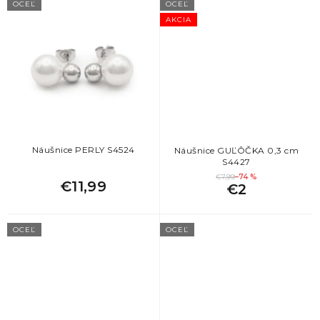
OCEĽ
OCEĽ
AKCIA
Náušnice PERLY S4524
Náušnice GUĽÔČKA 0,3 cm
S4427
€7,99
–74 %
€11,99
€2
OCEĽ
OCEĽ