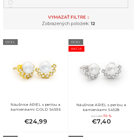
42
srdce
VYMAZAŤ FILTRE
Zobrazených položiek:
12
8
strom života
V
OCEĽ
OCEĽ
1
štvorlístok
ý
AKCIA
p
i
5
vločky
s
p
r
o
d
u
k
Náušnice ARIEL s perlou a
Náušnice ARIEL s perlou a
kamienkami GOLD S4536
kamienkami S4528
t
€24,99
–70 %
o
€24,99
€7,40
v