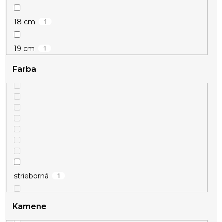
1
18 cm
1
19 cm
Farba
1
20 cm
1
21 cm
1
strieborná
Kamene