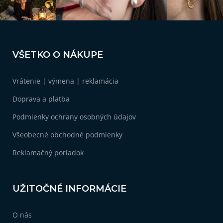
v
k
y
v
Z
ý
á
p
VŠETKO O NÁKUPE
i
p
s
ä
u
Vrátenie | výmena | reklamácia
t
i
Doprava a platba
e
Podmienky ochrany osobných údajov
Všeobecné obchodné podmienky
Reklamačný poriadok
UŽITOČNÉ INFORMÁCIE
O nás