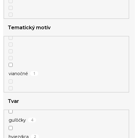
Tematický motív
1
vianočné
Tvar
4
guľôčky
2
hviezdica