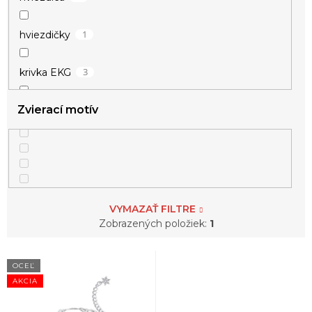
1
hviezdičky
3
krivka EKG
Zvierací motív
1
kríž
1
krúžok
2
kvietok
VYMAZAŤ FILTRE
1
mesiac
Zobrazených položiek:
1
V
1
nekonečno
OCEĽ
ý
AKCIA
p
1
perly
i