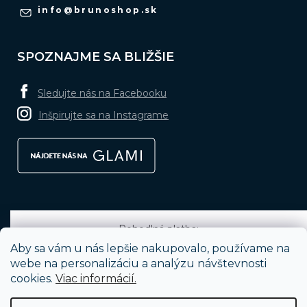
info
@
brunoshop.sk
SPOZNAJME SA BLIŽŠIE
Sledujte nás na Facebooku
Inšpirujte sa na Instagrame
Pohodlná platba:
Aby sa vám u nás lepšie nakupovalo, používame na
webe na personalizáciu a analýzu návštevnosti
cookies.
Viac informácií.
Obľúbené spôsoby dopravy: