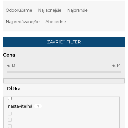
R
a
Odporúčame
Najlacnejšie
Najdrahšie
d
e
Najpredávanejšie
Abecedne
n
i
e
ZAVRIEŤ FILTER
p
r
Cena
o
d
€
13
€
14
u
k
t
Dĺžka
o
v
1
nastaviteľná