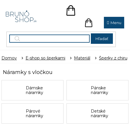
Prejsť
na
NÁKUPNÝ
obsah
KOŠÍK
NÁKUPNÝ
KOŠÍK
Hľadať
Domov
E-shop so šperkami
Materiál
Šperky z chirur
Náramky s vločkou
Dámske
Pánske
náramky
náramky
Párové
Detské
náramky
náramky