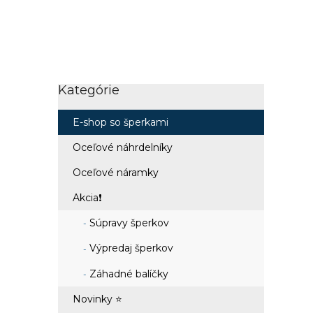
Kategórie
Preskočiť
kategórie
E-shop so šperkami
Oceľové náhrdelníky
Oceľové náramky
Akcia❗
Súpravy šperkov
Výpredaj šperkov
Záhadné balíčky
Novinky ⭐