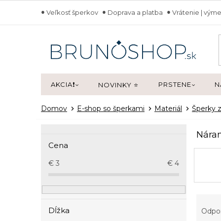
Prejsť
Veľkosť šperkov
Doprava a platba
Vrátenie | výme
na
obsah
AKCIA❗
PRSTENE
N
NOVINKY ⭐
Domov
E-shop so šperkami
Materiál
Šperky z
B
Nára
o
Cena
č
n
€
3
€
4
ý
p
a
R
n
a
Dĺžka
Odpo
e