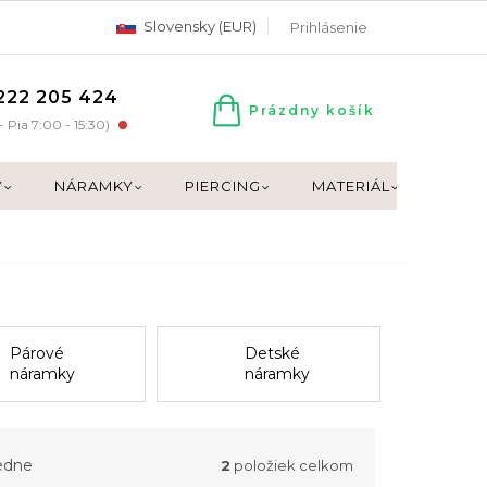
Slovensky (EUR)
Prihlásenie
222 205 424
Prázdny košík
NÁKUPNÝ
- Pia 7:00 - 15:30)
KOŠÍK
Y
NÁRAMKY
PIERCING
MATERIÁL
DARČ
Párové
Detské
náramky
náramky
edne
2
položiek celkom