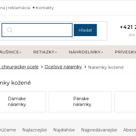
na | reklamácia
Kontakty
+421 
Hľadať
(Po 
ÁUŠNICE
RETIAZKY
NÁHRDELNÍKY
PRÍVESK
 chirurgickej ocele
Oceľové náramky
Náramky kožené
mky kožené
Dámske
Pánske
náramky
náramky
rúčame
Najlacnejšie
Najdrahšie
Najpredávanejšie
Abec