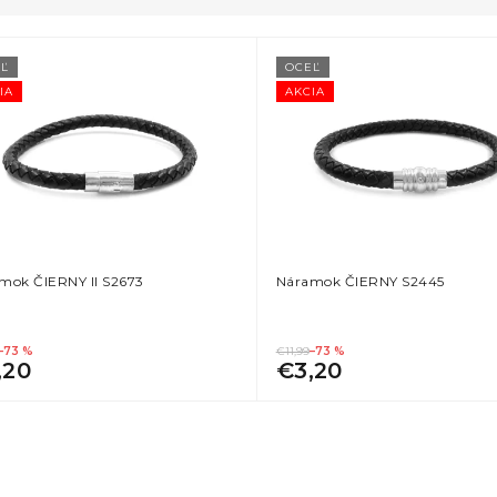
Ľ
OCEĽ
IA
AKCIA
mok ČIERNY II S2673
Náramok ČIERNY S2445
–73 %
€11,99
–73 %
,20
€3,20
O
v
l
á