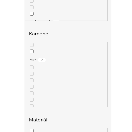
2
strieborná
Kamene
2
nie
Materiál