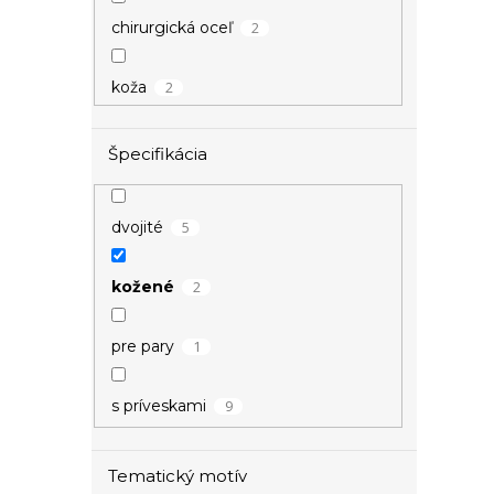
2
chirurgická oceľ
2
koža
Špecifikácia
5
dvojité
2
kožené
1
pre pary
9
s príveskami
1
znamenie
Tematický motív