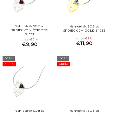
r
o
d
u
k
Náhrdelník SOB so
Náhrdelník SOB so
SRDIEČKOM ČERVENÝ
SRDIEČKOM GOLD S4263
t
S4257
o
€24,99
–52 %
€19,99
–50 %
€11,90
v
€9,90
OCEĽ
OCEĽ
AKCIA
AKCIA
Náhrdelník SOB so
Náhrdelník SOB so