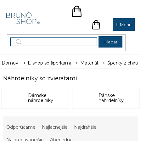
Prejsť
na
NÁKUPNÝ
obsah
KOŠÍK
NÁKUPNÝ
KOŠÍK
Hľadať
Domov
E-shop so šperkami
Materiál
Šperky z chirur
Náhrdelníky so zvieratami
Dámske
Pánske
náhrdelníky
náhrdelníky
R
a
Odporúčame
Najlacnejšie
Najdrahšie
d
e
Najpredávanejšie
Abecedne