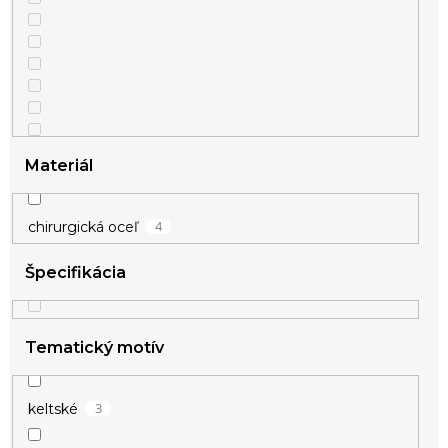
Materiál
4
chirurgická oceľ
Špecifikácia
Tematický motív
3
keltské