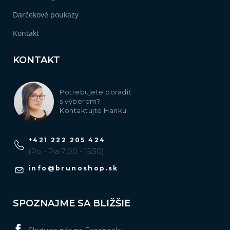
Darčekové poukazy
Kontakt
KONTAKT
Potrebujete poradiť
s výberom?
Kontaktujte Hanku
+421 222 205 424
(Po - Pia 7:00 - 15:30)
info
@
brunoshop.sk
SPOZNAJME SA BLIŽŠIE