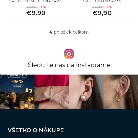
SRDIEČKOM ZELENÝ S4271
SRDIEČKOM S4273
€19,99
–50 %
€19,99
–50 %
€9,90
€9,90
4
položiek celkom
O
v
l
á
d
a
Sledujte nás na instagrame
c
i
e
p
r
v
k
y
v
Z
ý
á
p
VŠETKO O NÁKUPE
i
p