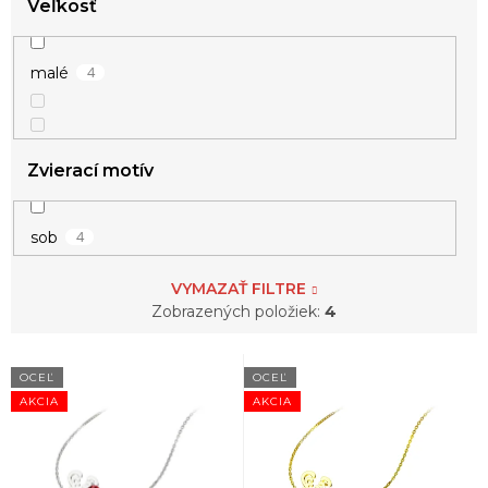
Veľkosť
4
srdce
4
malé
Zvierací motív
4
sob
VYMAZAŤ FILTRE
Zobrazených položiek:
4
V
OCEĽ
OCEĽ
ý
AKCIA
AKCIA
p
i
s
p