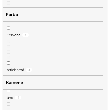
Farba
1
červená
3
strieborná
Kamene
1
zelená
1
zlatá
4
áno