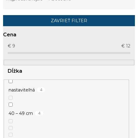
n
i
e
ZAVRIEŤ FILTER
p
r
Cena
o
d
€
9
€
12
u
k
t
Dĺžka
o
v
4
nastaviteľná
4
40 – 49 cm