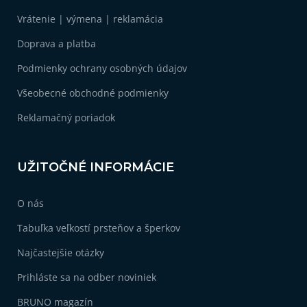
s
ä
u
Vrátenie | výmena | reklamácia
t
i
Doprava a platba
e
Podmienky ochrany osobných údajov
Všeobecné obchodné podmienky
Reklamačný poriadok
UŽITOČNÉ INFORMÁCIE
O nás
Tabuľka veľkostí prsteňov a šperkov
Najčastejšie otázky
Prihláste sa na odber noviniek
BRUNO magazín