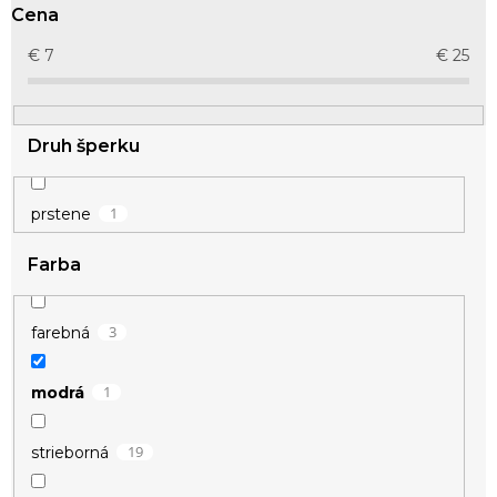
r
Cena
o
d
€
7
€
25
u
k
t
Druh šperku
o
v
1
prstene
Farba
3
farebná
1
modrá
19
strieborná