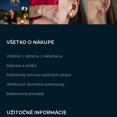
e
p
r
v
k
y
v
Z
ý
á
p
VŠETKO O NÁKUPE
i
p
s
ä
u
Vrátenie | výmena | reklamácia
t
i
Doprava a platba
e
Podmienky ochrany osobných údajov
Všeobecné obchodné podmienky
Reklamačný poriadok
UŽITOČNÉ INFORMÁCIE