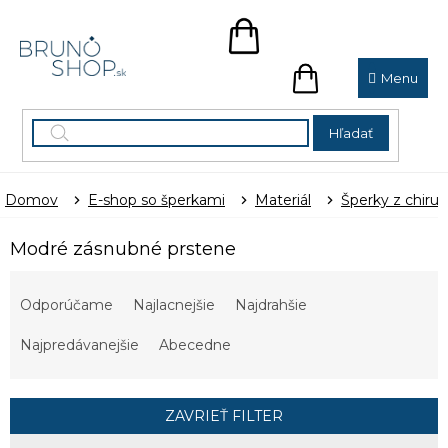
Prejsť
na
NÁKUPNÝ
obsah
KOŠÍK
NÁKUPNÝ
KOŠÍK
Hľadať
Domov
E-shop so šperkami
Materiál
Šperky z chirur
Modré zásnubné prstene
R
a
Odporúčame
Najlacnejšie
Najdrahšie
d
e
Najpredávanejšie
Abecedne
n
i
e
ZAVRIEŤ FILTER
p