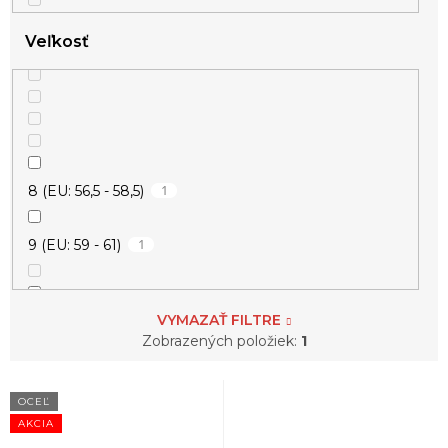
Veľkosť
1
8 (EU: 56,5 - 58,5)
1
9 (EU: 59 - 61)
VYMAZAŤ FILTRE
1
11 (EU: 64 - 66)
Zobrazených položiek:
1
V
OCEĽ
ý
AKCIA
p