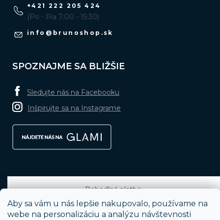
+421 222 205 424
(Po - Pia 7:00 - 15:30)
info
@
brunoshop.sk
SPOZNAJME SA BLIŽŠIE
Sledujte nás na Facebooku
Inšpirujte sa na Instagrame
Pohodlná platba:
Aby sa vám u nás lepšie nakupovalo, používame na
webe na personalizáciu a analýzu návštevnosti