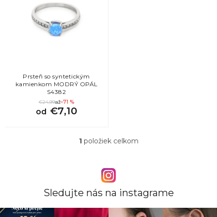
i
s
p
r
o
d
u
k
Prsteň so syntetickým
kamienkom MODRÝ OPÁL
t
S4382
o
€24,99
až
–71 %
v
€7,10
od
1
položiek celkom
O
v
l
á
d
a
Sledujte nás na instagrame
c
i