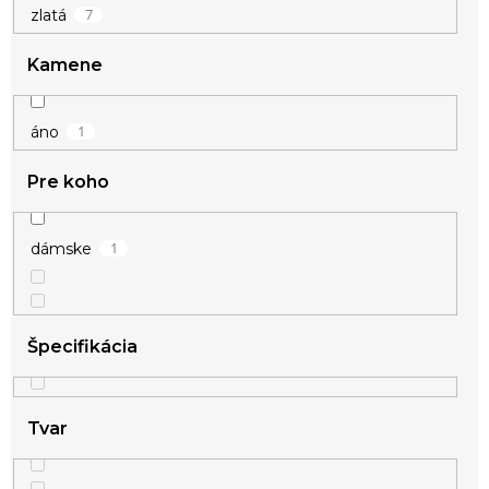
7
zlatá
Kamene
1
áno
Pre koho
1
dámske
Špecifikácia
Tvar