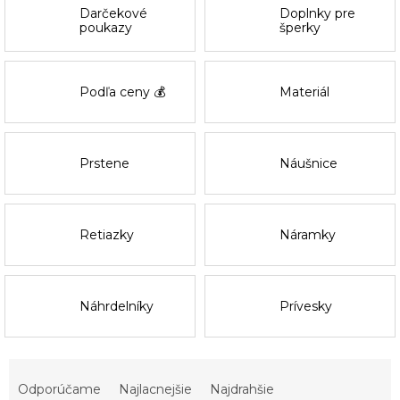
Darčekové
Doplnky pre
poukazy
šperky
Podľa ceny 💰
Materiál
Prstene
Náušnice
Retiazky
Náramky
Náhrdelníky
Prívesky
R
a
Odporúčame
Najlacnejšie
Najdrahšie