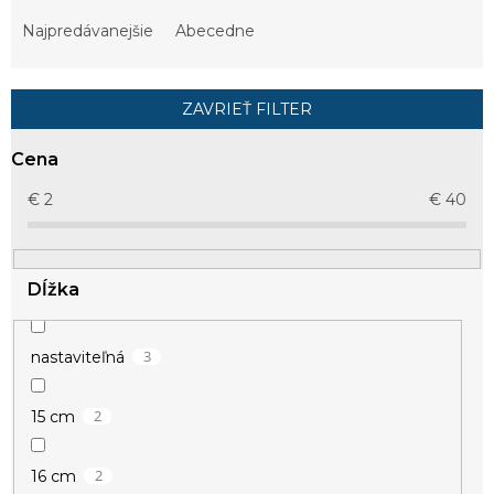
d
e
Najpredávanejšie
Abecedne
n
i
e
ZAVRIEŤ FILTER
p
r
Cena
o
d
€
2
€
40
u
k
t
Dĺžka
o
v
3
nastaviteľná
2
15 cm
2
16 cm