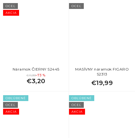
OCEĽ
OCEĽ
AKCIA
Náramok ČIERNY S2445
MASÍVNY náramok FIGARO
S2313
€11,99
–73 %
€3,20
€19,99
OBĽÚBENÉ
OBĽÚBENÉ
OCEĽ
OCEĽ
AKCIA
AKCIA