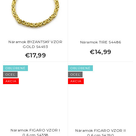
15
Darček pre manželku
15
Darčeky k výročiu pre ženy
15
Najlepší darček pre mamičku
Náramok BYZANTSKÝ VZOR
Náramok TIRE S4486
GOLD S4493
€14,99
€17,99
15
Darček pre mladú ženu
OBĽÚBENÉ
OBĽÚBENÉ
15
Originálny darček pre mamičku
OCEĽ
OCEĽ
AKCIA
AKCIA
15
Darček k 30. narodeninám pre ženu
15
Najlepšie darčeky pre priateľku
15
Darček pre mamičku k narodeninám
Náramok FIGARO VZOR I
Náramok FIGARO VZOR II
0,6 cm S4358
0,6 cm S4290