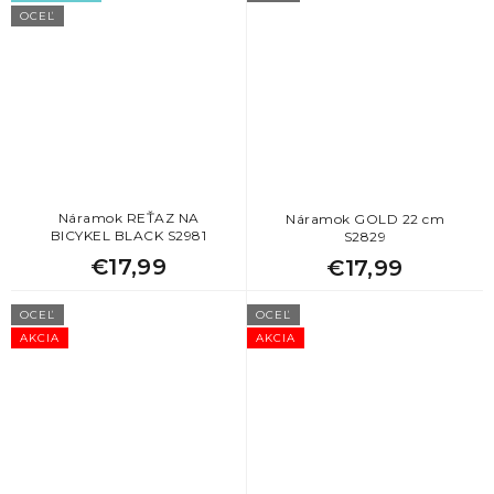
OCEĽ
Náramok REŤAZ NA
Náramok GOLD 22 cm
BICYKEL BLACK S2981
S2829
€17,99
€17,99
OCEĽ
OCEĽ
AKCIA
AKCIA