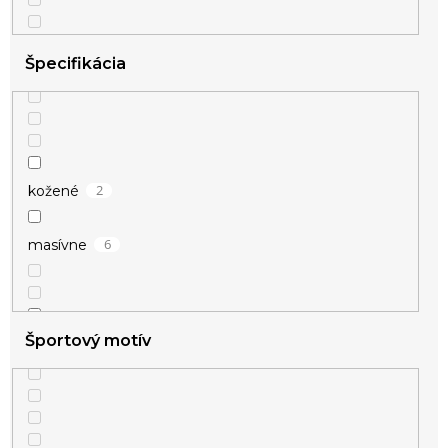
Špecifikácia
2
kožené
6
masívne
Športový motív
2
pre pary