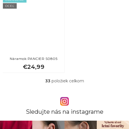
OCEĽ
Náramok PANCIER S0805
€24,99
33
položiek celkom
O
v
l
á
d
a
Sledujte nás na instagrame
c
i
e