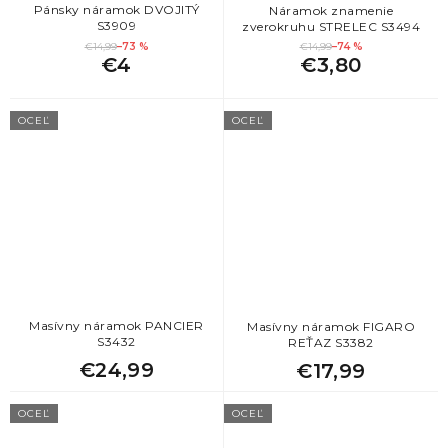
Pánsky náramok DVOJITÝ
Náramok znamenie
15
Originálny darček pre priateľku
S3909
zverokruhu STRELEC S3494
€14,99
–73 %
€14,99
–74 %
€4
€3,80
15
Darček pre priateľku k narodeninám
OCEĽ
OCEĽ
15
Darček pre priateľku
15
Vianočné darčeky pre ženy
Masívny náramok PANCIER
Masívny náramok FIGARO
S3432
REŤAZ S3382
€24,99
€17,99
OCEĽ
OCEĽ