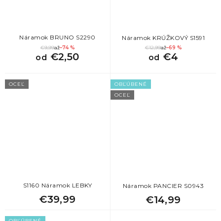
Náramok BRUNO S2290
Náramok KRÚŽKOVÝ S1591
€9,99
až
–74 %
€12,99
až
–69 %
€2,50
€4
od
od
OCEĽ
OBĽÚBENÉ
OCEĽ
S1160 Náramok LEBKY
Náramok PANCIER S0943
€39,99
€14,99
OBĽÚBENÉ