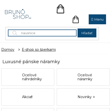
Prejsť
na
NÁKUPNÝ
obsah
KOŠÍK
NÁKUPNÝ
KOŠÍK
Hľadať
Domov
E-shop so šperkami
Luxusné pánske náramky
Oceľové
Oceľové
náhrdelníky
náramky
Akcia❗
Novinky ⭐