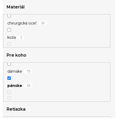
4
Materiál
zlatá
33
chirurgická oceľ
2
koža
Pre koho
75
dámske
33
pánske
Retiazka