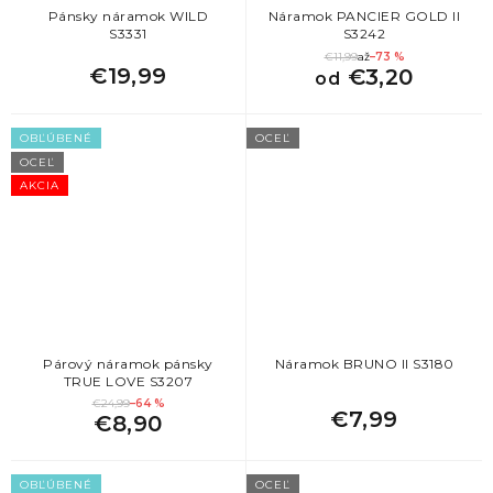
Pánsky náramok WILD
Náramok PANCIER GOLD II
S3331
S3242
€11,99
až
–73 %
€19,99
€3,20
od
OBĽÚBENÉ
OCEĽ
OCEĽ
AKCIA
Párový náramok pánsky
Náramok BRUNO II S3180
TRUE LOVE S3207
€24,99
–64 %
€7,99
€8,90
OBĽÚBENÉ
OCEĽ