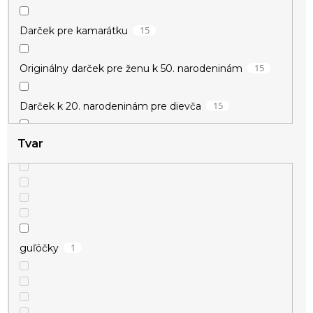
1
zamilované
15
Darček pre kamarátku
15
Originálny darček pre ženu k 50. narodeninám
15
Darček k 20. narodeninám pre dievča
Tvar
15
Darček k meninám pre ženu
15
Darček pre učiteľku
15
Drobné darčeky pre ženy
1
guľôčky
15
Darček pre vychovávateľku
15
Vianočné darčeky pre babičku