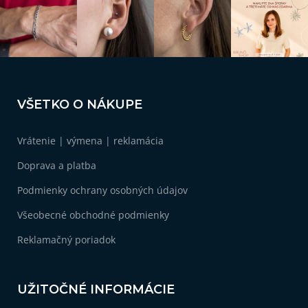
p
r
v
k
y
v
Z
ý
á
p
VŠETKO O NÁKUPE
i
p
s
ä
u
Vrátenie | výmena | reklamácia
t
i
Doprava a platba
e
Podmienky ochrany osobných údajov
Všeobecné obchodné podmienky
Reklamačný poriadok
UŽITOČNÉ INFORMÁCIE