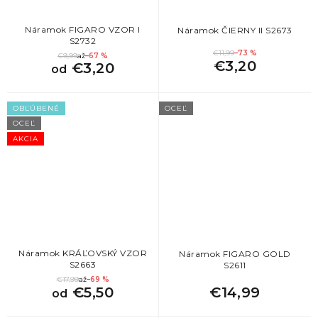
Náramok FIGARO VZOR I
Náramok ČIERNY II S2673
S2732
€11,99
–73 %
€9,99
až
–67 %
€3,20
€3,20
od
OBĽÚBENÉ
OCEĽ
OCEĽ
AKCIA
Náramok KRÁĽOVSKÝ VZOR
Náramok FIGARO GOLD
S2663
S2611
€17,99
až
–69 %
€5,50
€14,99
od