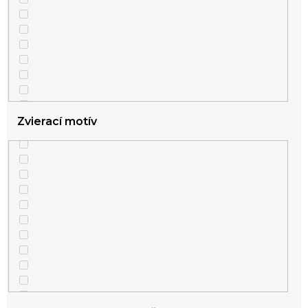
15
Darček k narodeninám pre ženu
15
Darček pre tetu
15
Darček pre milenku
Zvierací motív
15
Darček pre manželku k narodeninám
15
Darček pre slečnu
15
Romantické darčeky pre ženy
15
Vianočný darček pre mamičku
15
Darček pre šéfku