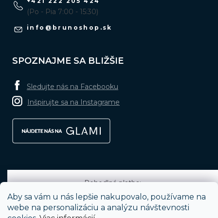
+421 222 205 424
(Po - Pia 7:00 - 15:30)
info
@
brunoshop.sk
SPOZNAJME SA BLIŽŠIE
Sledujte nás na Facebooku
Inšpirujte sa na Instagrame
Pohodlná platba:
Aby sa vám u nás lepšie nakupovalo, používame na
webe na personalizáciu a analýzu návštevnosti