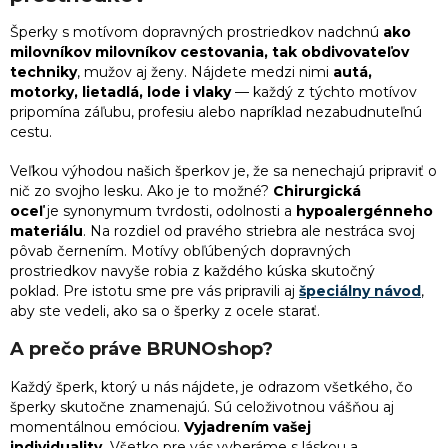
d
a
Šperky s motívom dopravných prostriedkov nadchnú
ako
c
milovníkov milovníkov cestovania, tak obdivovateľov
i
techniky
, mužov aj ženy. Nájdete medzi nimi
autá,
e
motorky, lietadlá, lode i vlaky
— každý z týchto motívov
p
pripomína záľubu, profesiu alebo napríklad nezabudnuteľnú
r
cestu.
v
k
Veľkou výhodou našich šperkov je, že sa nenechajú pripraviť o
y
nič zo svojho lesku. Ako je to možné?
Chirurgická
v
oceľ
je synonymum tvrdosti, odolnosti a
hypoalergénneho
ý
materiálu
. Na rozdiel od pravého striebra ale nestráca svoj
p
pôvab černením. Motívy obľúbených dopravných
i
s
prostriedkov navyše robia z každého kúska skutočný
u
poklad.
Pre istotu sme pre vás pripravili aj
špeciálny návod
,
aby ste vedeli, ako sa o šperky z ocele starať.
A prečo práve BRUNOshop?
Každý
šperk
, ktorý u nás nájdete, je odrazom všetkého, čo
šperky skutočne znamenajú. Sú celoživotnou vášňou aj
momentálnou emóciou.
Vyjadrením vašej
individuality.
Všetko pre vás vyberáme s láskou a