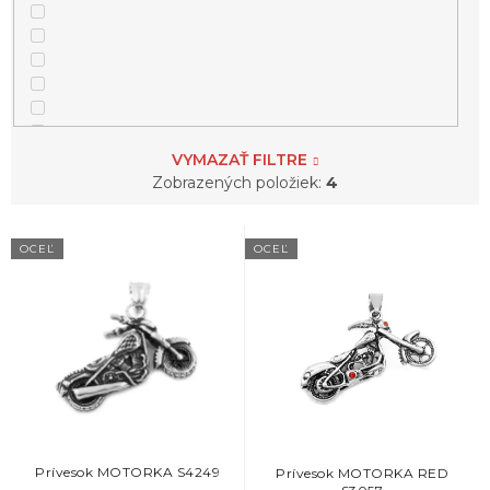
VYMAZAŤ FILTRE
Zobrazených položiek:
4
V
OCEĽ
OCEĽ
ý
p
i
s
p
r
o
d
u
k
Prívesok MOTORKA S4249
Prívesok MOTORKA RED