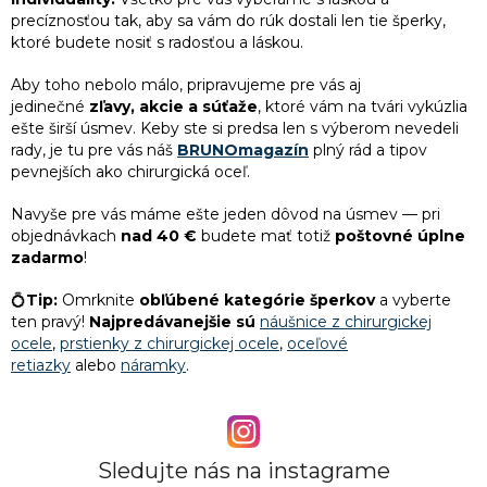
precíznosťou tak, aby sa vám do rúk dostali len tie šperky,
ktoré budete nosiť s radosťou a láskou.
Aby toho nebolo málo, pripravujeme pre vás aj
jedinečné
zľavy, akcie a súťaže
, ktoré vám na tvári vykúzlia
ešte širší úsmev. Keby ste si predsa len s výberom nevedeli
rady, je tu pre vás náš
BRUNOmagazín
plný rád a tipov
pevnejších ako chirurgická oceľ.
Navyše pre vás máme ešte jeden dôvod na úsmev — pri
objednávkach
nad 40 €
budete mať totiž
poštovné úplne
zadarmo
!
💍
Tip:
Omrknite
obľúbené kategórie šperkov
a vyberte
ten pravý!
Najpredávanejšie sú
náušnice z chirurgickej
ocele
,
prstienky z chirurgickej ocele
,
oceľové
retiazky
alebo
náramky
.
Sledujte nás na instagrame