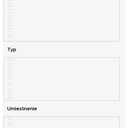
6
šťastie
52
vianočné
1
vikingské
Typ
91
zamilované
120
zvieracie
Umiestnenie