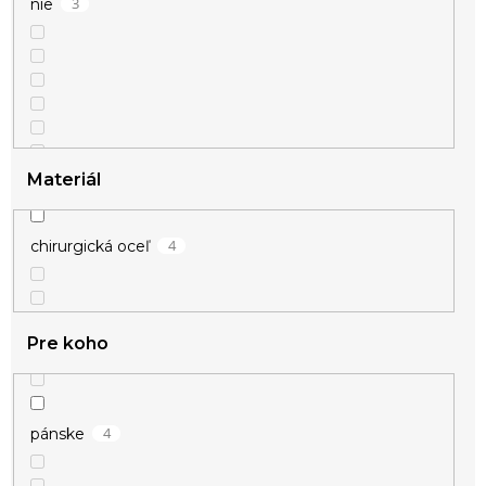
3
nie
4
strieborná
Materiál
4
chirurgická oceľ
Pre koho
4
pánske