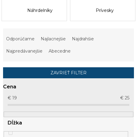
Náhrdelníky
Prívesky
R
a
Odporúčame
Najlacnejšie
Najdrahšie
d
e
Najpredávanejšie
Abecedne
n
i
e
ZAVRIEŤ FILTER
p
r
Cena
o
d
€
19
€
25
u
k
t
Dĺžka
o
v