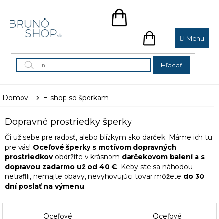
Prejsť
na
NÁKUPNÝ
obsah
KOŠÍK
NÁKUPNÝ
KOŠÍK
Hľadať
Domov
E-shop so šperkami
Dopravné prostriedky šperky
Či už sebe pre radosť, alebo blízkym ako darček. Máme ich tu
pre vás!
Oceľové šperky s motívom dopravných
prostriedkov
obdržíte v krásnom
darčekovom balení a s
dopravou zadarmo už od 40 €
. Keby ste sa náhodou
netrafili, nemajte obavy, nevyhovujúci tovar môžete
do 30
dní poslať na výmenu
.
Oceľové
Oceľové