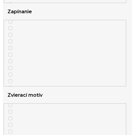
Zapínanie
4
stredné
Zvierací motív