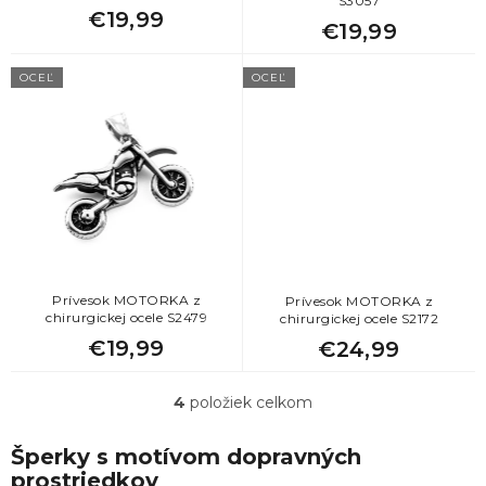
S3057
t
€19,99
€19,99
o
v
OCEĽ
OCEĽ
Prívesok MOTORKA z
Prívesok MOTORKA z
chirurgickej ocele S2479
chirurgickej ocele S2172
€19,99
€24,99
4
položiek celkom
O
v
l
Šperky s motívom dopravných
á
prostriedkov