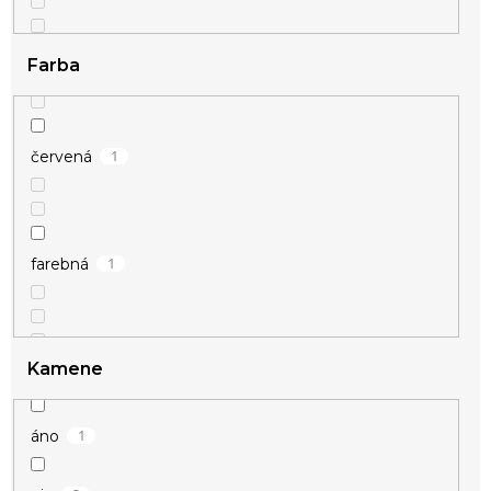
Farba
1
červená
1
farebná
Kamene
1
áno