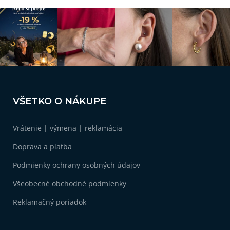
Z
á
VŠETKO O NÁKUPE
p
ä
Vrátenie | výmena | reklamácia
t
i
Doprava a platba
e
Podmienky ochrany osobných údajov
Všeobecné obchodné podmienky
Reklamačný poriadok