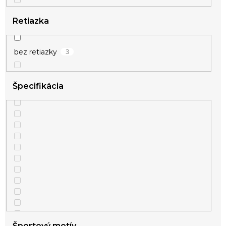
Retiazka
3
bez retiazky
Špecifikácia
Športový motív