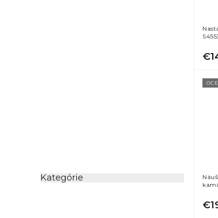
Nast
S455
€1
OCE
Kategórie
Preskočiť
Náuš
kami
kategórie
€1