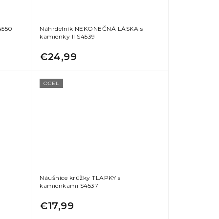
4550
Náhrdelník NEKONEČNÁ LÁSKA s
kamienky II S4539
€24,99
OCEĽ
Náušnice krúžky TLAPKY s
kamienkami S4537
€17,99