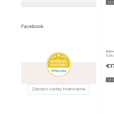
OCE
95
strieborná
37
zlatá
Facebook
Náhr
GOL
€1
OCE
Zobraziť všetky hodnotenia