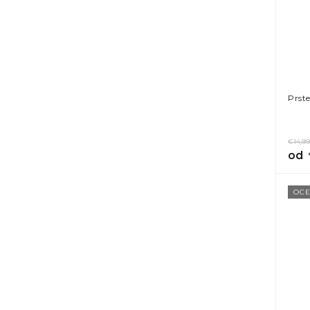
Prst
€14,99
od
OCE