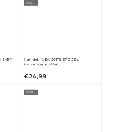
OCEĽ
m S4541
Náhrdelník DVOJITÉ SRDCE s
kamienkami S4545
€24,99
OCEĽ