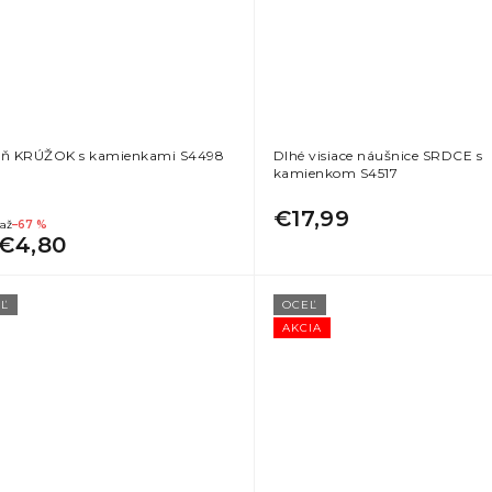
eň KRÚŽOK s kamienkami S4498
Dlhé visiace náušnice SRDCE s
kamienkom S4517
€17,99
až
–67 %
€4,80
Ľ
OCEĽ
AKCIA