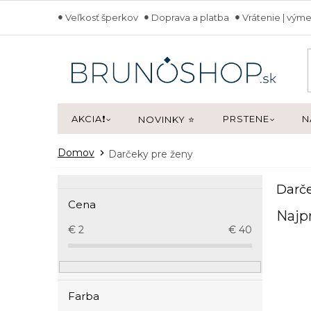
Prejsť
Veľkosť šperkov
Doprava a platba
Vrátenie | výme
na
obsah
AKCIA❗
PRSTENE
N
NOVINKY ⭐
Domov
Darčeky pre ženy
B
Darče
o
Cena
č
Najp
n
€
2
€
40
ý
p
a
n
Farba
e