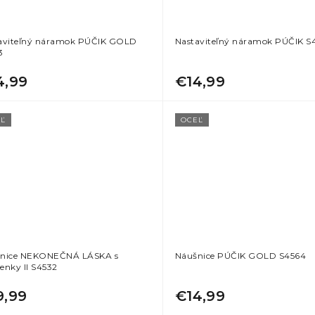
aviteľný náramok PÚČIK GOLD
Nastaviteľný náramok PÚČIK S
3
4,99
€14,99
Ľ
OCEĽ
nice NEKONEČNÁ LÁSKA s
Náušnice PÚČIK GOLD S4564
enky II S4532
9,99
€14,99