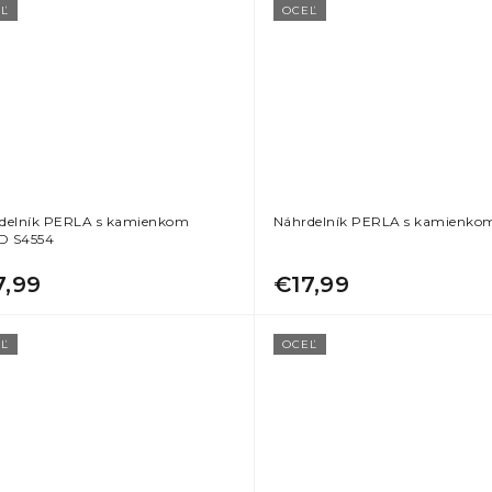
Ľ
OCEĽ
delník PERLA s kamienkom
Náhrdelník PERLA s kamienko
D S4554
7,99
€17,99
Ľ
OCEĽ