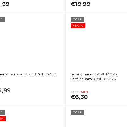
1,99
€19,99
Ľ
OCEĽ
AKCIA
aviteľný náramok SRDCE GOLD
Jemný náramok KRÍŽOK s
1
kamienkami GOLD S4513
9,99
€19,99
–68 %
€6,30
Ľ
OCEĽ
IA