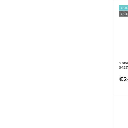
OB
OCE
Visia
S452
€2