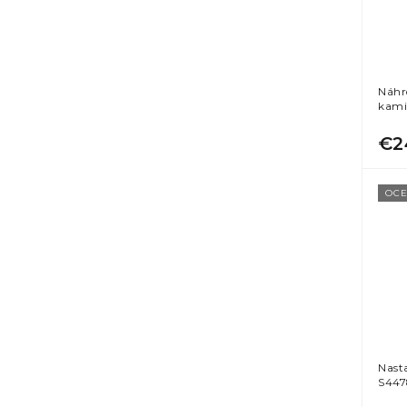
Náhr
kami
€2
OCE
Nast
S447