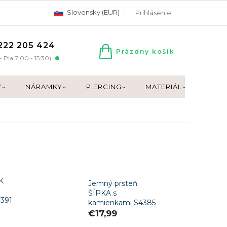
Slovensky (EUR)
Prihlásenie
222 205 424
Prázdny košík
NÁKUPNÝ
- Pia 7:00 - 15:30)
KOŠÍK
Y
NÁRAMKY
PIERCING
MATERIÁL
DARČ
K
Jemný prsteň
ŠÍPKA s
391
kamienkami S4385
€17,99