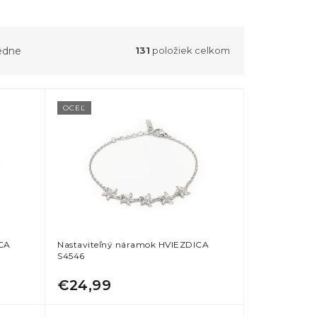
edne
131
položiek celkom
OCEĽ
ICA
Nastaviteľný náramok HVIEZDICA
S4546
€24,99