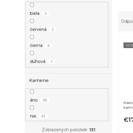
l
R
3
biela
a
Odpo
d
2
červená
e
V
n
6
čierna
ý
i
OCE
p
e
i
p
1
dúhová
s
r
p
o
11
farebná
r
d
Kamene
o
u
d
k
1
fialová
u
t
90
áno
Nast
k
o
kami
2
modrá
t
v
41
nie
o
€1
v
5
ružová
Zobrazených položiek:
131