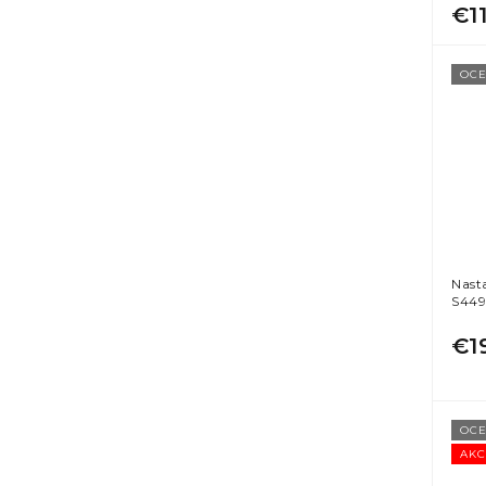
€1
OCE
Nast
S449
€1
OCE
AKC