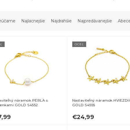
rúčame
Najlacnejšie
Najdrahšie
Najpredávanejšie
Abec
Ľ
OCEĽ
aviteľný náramok PERLA s
Nastaviteľný náramok HVIEZD
enkami GOLD S4552
GOLD S4555
7,99
€24,99