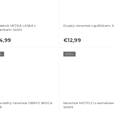
delník VEČNÁ LÁSKA s
Dvojitý náramok s guľôčkami 
enkami S4510
4,99
€12,99
Ľ
OCEĽ
aviteľný náramok OBRYS SRDCA
Náramok MOTÝLCI s kamienka
8
S4505