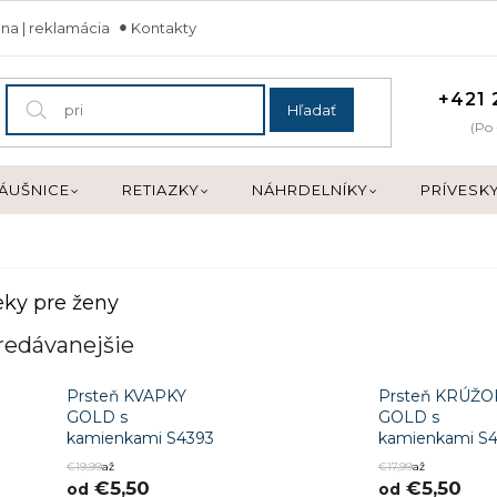
na | reklamácia
Kontakty
+421 
Hľadať
(Po 
ÁUŠNICE
RETIAZKY
NÁHRDELNÍKY
PRÍVESK
ky pre ženy
redávanejšie
Prsteň KVAPKY
Prsteň KRÚŽO
GOLD s
GOLD s
kamienkami S4393
kamienkami S4
€19,99
až
€17,99
až
€5,50
€5,50
od
od