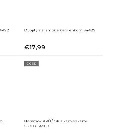
S4492
Dvojitý náramok s kamienkom S4489
€17,99
OCEĽ
mi
Náramok KRÚŽOK s kamienkami
GOLD S4509