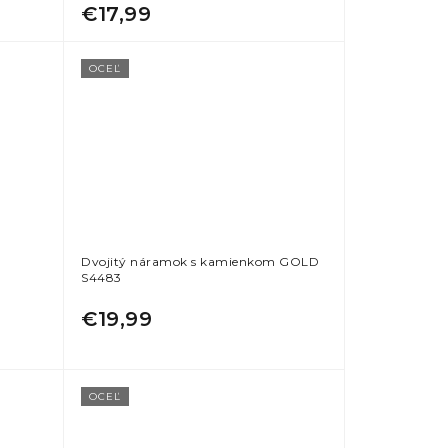
€17,99
OCEĽ
Dvojitý náramok s kamienkom GOLD
S4483
€19,99
OCEĽ