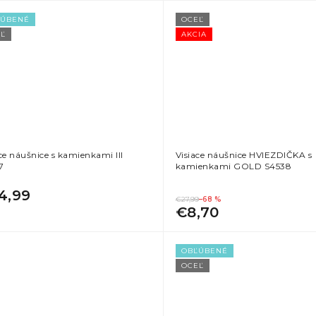
ĽÚBENÉ
OCEĽ
Ľ
AKCIA
ce náušnice s kamienkami III
Visiace náušnice HVIEZDIČKA s
7
kamienkami GOLD S4538
4,99
€27,99
–68 %
€8,70
OBĽÚBENÉ
OCEĽ