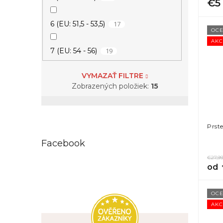
€5
17
6 (EU: 51,5 - 53,5)
OCE
AKC
19
7 (EU: 54 - 56)
VYMAZAŤ FILTRE
19
8 (EU: 56,5 - 58,5)
Zobrazených položiek:
15
15
9 (EU: 59 - 61)
Prst
7
10 (EU: 61,5 - 63,5)
Facebook
7
11 (EU: 64 - 66)
€27,9
od
5
12 (EU: 66,5 - 68,5)
OCE
AKC
2
13 (EU: 69 - 71)