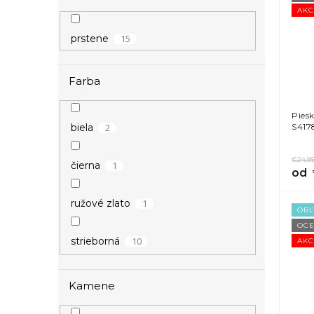
e
i
AKC
p
l
s
r
15
prstene
p
o
r
d
o
u
Farba
d
k
u
t
Pies
k
o
S417
2
biela
t
v
o
€24,9
1
čierna
v
od
1
ružové zlato
OB
OCE
10
strieborná
AKC
7
zlatá
Kamene