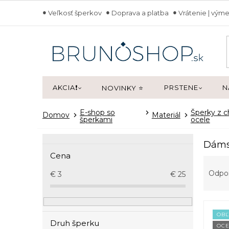
Prejsť
Veľkosť šperkov
Doprava a platba
Vrátenie | výme
na
obsah
AKCIA❗
PRSTENE
N
NOVINKY ⭐
E-shop so
Šperky z c
Domov
Materiál
šperkami
ocele
B
Dámsk
o
Cena
R
č
a
n
Odpo
€
3
€
25
d
ý
e
p
V
n
a
ý
i
OB
n
Druh šperku
p
OCE
e