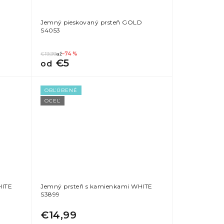
Jemný pieskovaný prsteň GOLD
S4053
€19,99
až
–74 %
€5
od
OBĽÚBENÉ
OCEĽ
HITE
Jemný prsteň s kamienkami WHITE
S3899
€14,99