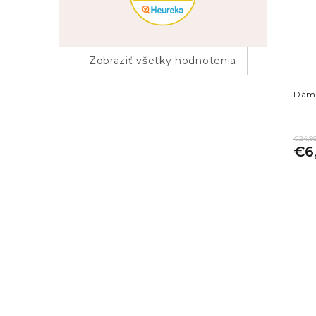
Zobraziť všetky hodnotenia
Dáms
€24,9
€6