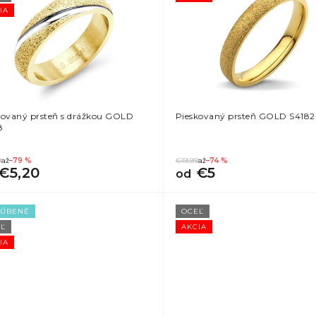
IA
kovaný prsteň s drážkou GOLD
Pieskovaný prsteň GOLD S4182
8
9
až
–79 %
€19,99
až
–74 %
€5,20
€5
od
ĽÚBENÉ
OCEĽ
Ľ
AKCIA
IA