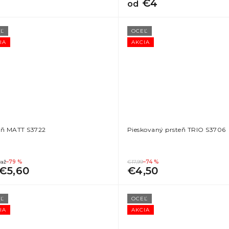
€4
od
Ľ
OCEĽ
IA
AKCIA
eň MATT S3722
Pieskovaný prsteň TRIO S3706
9
až
–79 %
€17,99
–74 %
€5,60
€4,50
Ľ
OCEĽ
IA
AKCIA