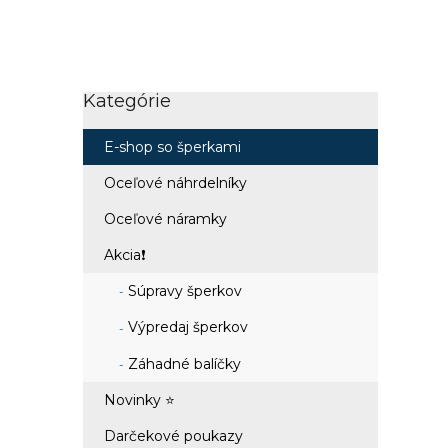
Kategórie
Preskočiť
kategórie
E-shop so šperkami
Oceľové náhrdelníky
Oceľové náramky
Akcia❗
Súpravy šperkov
Výpredaj šperkov
Záhadné balíčky
Novinky ⭐
Darčekové poukazy