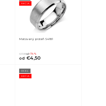
AKCIA
Matovaný prsteň S4181
€17,99
až
–74 %
€4,50
od
OCEĽ
AKCIA