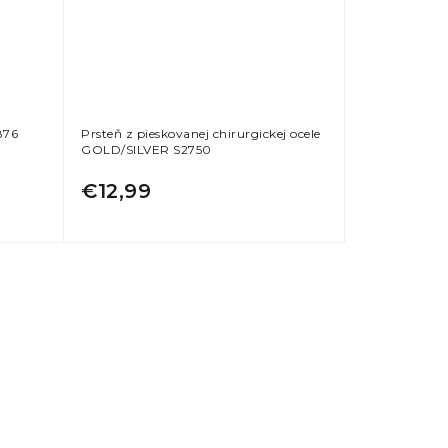
876
Prsteň z pieskovanej chirurgickej ocele
GOLD/SILVER S2750
€12,99