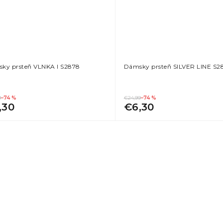
ky prsteň VLNKA I S2878
Dámsky prsteň SILVER LINE S2
9
–74 %
€24,99
–74 %
,30
€6,30
O
v
l
á
d
a
c
i
e
p