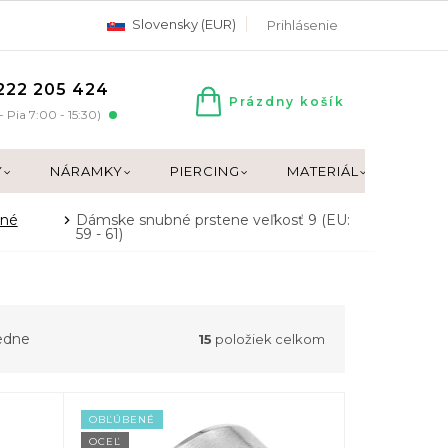
Slovensky (EUR)
Prihlásenie
222 205 424
Prázdny košík
NÁKUPNÝ
- Pia 7:00 - 15:30)
KOŠÍK
Y
NÁRAMKY
PIERCING
MATERIÁL
DARČ
né
Dámske snubné prstene veľkosť 9 (EU:
59 - 61)
edne
15
položiek celkom
OBĽÚBENÉ
OCEĽ