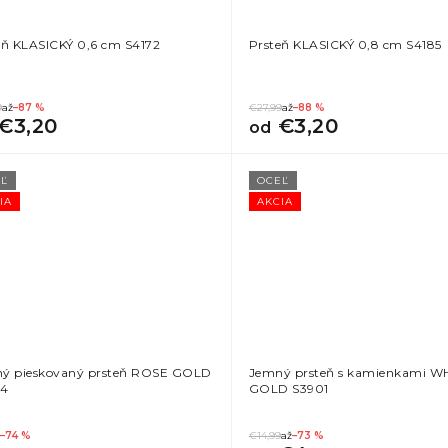
eň KLASICKÝ 0,6 cm S4172
Prsteň KLASICKÝ 0,8 cm S4185
9
až
–87 %
€27,99
až
–88 %
€3,20
€3,20
od
Ľ
OCEĽ
IA
AKCIA
ý pieskovaný prsteň ROSE GOLD
Jemný prsteň s kamienkami W
54
GOLD S3901
–74 %
€14,99
až
–73 %