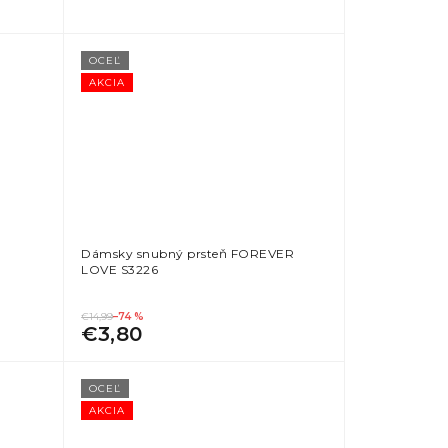
OCEĽ
AKCIA
Dámsky snubný prsteň FOREVER
LOVE S3226
€14,99
–74 %
€3,80
OCEĽ
AKCIA