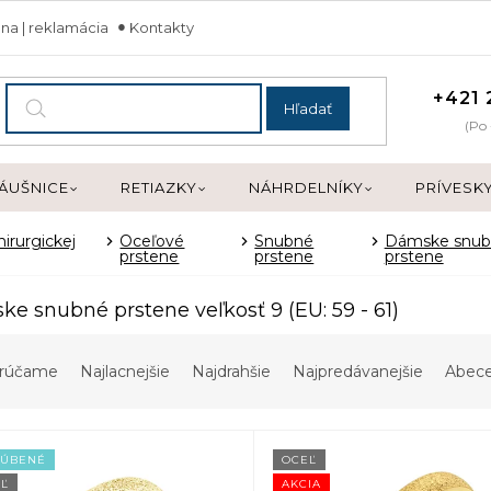
na | reklamácia
Kontakty
+421 
Hľadať
(Po 
ÁUŠNICE
RETIAZKY
NÁHRDELNÍKY
PRÍVESK
hirurgickej
Oceľové
Snubné
Dámske snub
prstene
prstene
prstene
e snubné prstene veľkosť 9 (EU: 59 - 61)
rúčame
Najlacnejšie
Najdrahšie
Najpredávanejšie
Abec
ĽÚBENÉ
OCEĽ
Ľ
AKCIA