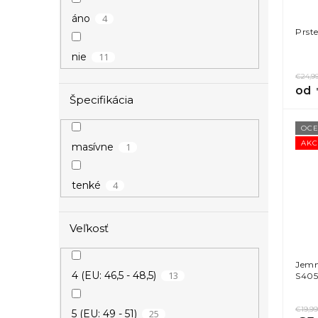
4
áno
Prst
11
nie
€24,9
od
Špecifikácia
OCE
AKC
1
masívne
4
tenké
Veľkosť
Jemn
13
4 (EU: 46,5 - 48,5)
S40
€19,99
25
5 (EU: 49 - 51)