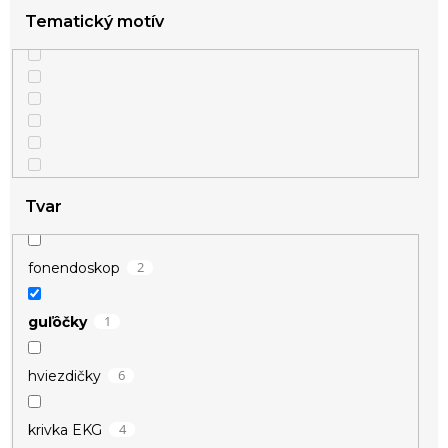
Tematický motív
Tvar
2
fonendoskop
1
guľôčky
6
hviezdičky
4
krivka EKG