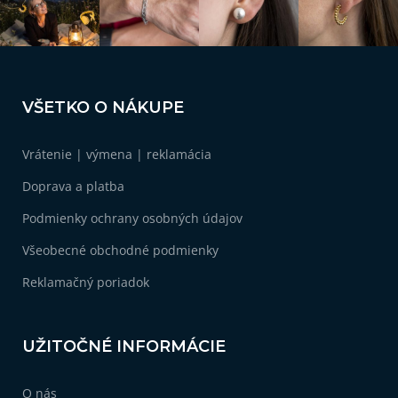
r
v
k
y
v
Z
ý
á
p
VŠETKO O NÁKUPE
i
p
s
ä
u
Vrátenie | výmena | reklamácia
t
i
Doprava a platba
e
Podmienky ochrany osobných údajov
Všeobecné obchodné podmienky
Reklamačný poriadok
UŽITOČNÉ INFORMÁCIE
O nás