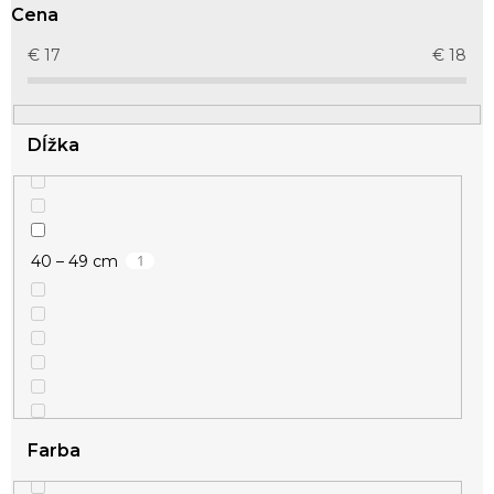
r
Cena
o
d
€
17
€
18
u
k
t
Dĺžka
o
v
1
40 – 49 cm
Farba