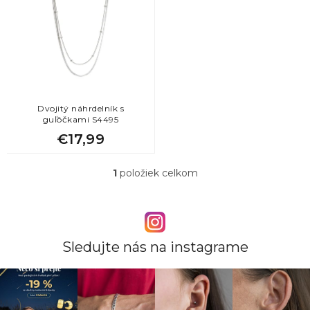
i
1
strom života
s
p
r
o
d
u
k
Dvojitý náhrdelník s
guľôčkami S4495
t
€17,99
o
v
1
položiek celkom
O
v
l
á
d
a
Sledujte nás na instagrame
c
i
e
p