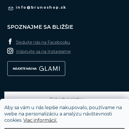
info
@
brunoshop.sk
SPOZNAJME SA BLIŽŠIE
Sledujte nás na Facebooku
Inšpirujte sa na Instagrame
Pohodlná platba:
Aby sa vám u nás lepšie nakupovalo, používame na
webe na personalizáciu a analýzu návštevnosti
cookies.
Viac informácií.
Obľúbené spôsoby dopravy: