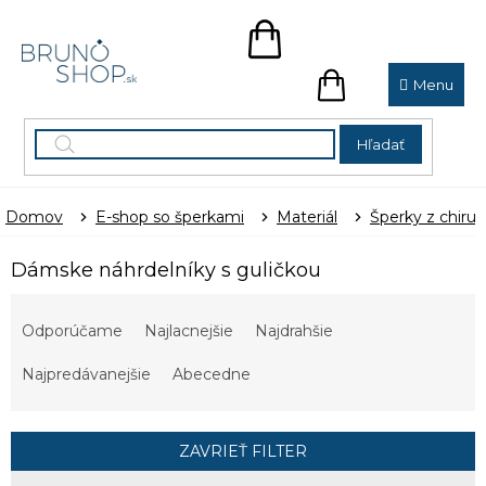
Prejsť
na
NÁKUPNÝ
obsah
KOŠÍK
NÁKUPNÝ
KOŠÍK
Hľadať
Domov
E-shop so šperkami
Materiál
Šperky z chirur
Dámske náhrdelníky s guličkou
R
a
Odporúčame
Najlacnejšie
Najdrahšie
d
e
Najpredávanejšie
Abecedne
n
i
e
ZAVRIEŤ FILTER
p