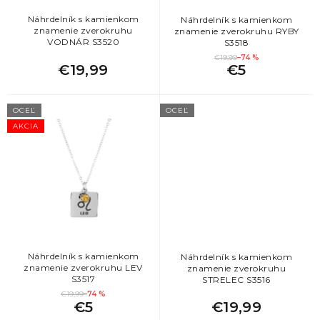
u
k
Náhrdelník s kamienkom
Náhrdelník s kamienkom
znamenie zverokruhu
znamenie zverokruhu RYBY
t
VODNÁR S3520
S3518
o
€19,99
–74 %
v
€19,99
€5
OCEĽ
OCEĽ
AKCIA
Náhrdelník s kamienkom
Náhrdelník s kamienkom
znamenie zverokruhu LEV
znamenie zverokruhu
S3517
STRELEC S3516
€19,99
–74 %
€5
€19,99