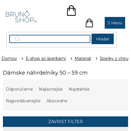
Prejsť
na
NÁKUPNÝ
obsah
KOŠÍK
NÁKUPNÝ
KOŠÍK
Hľadať
Domov
E-shop so šperkami
Materiál
Šperky z chirur
Dámske náhrdelníky 50 – 59 cm
R
a
Odporúčame
Najlacnejšie
Najdrahšie
d
e
Najpredávanejšie
Abecedne
n
i
e
ZAVRIEŤ FILTER
p