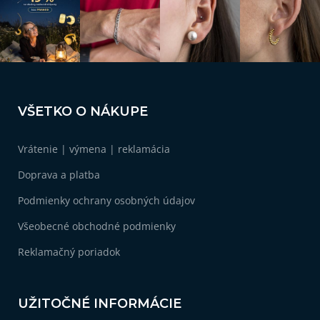
p
r
v
k
y
v
Z
ý
á
p
VŠETKO O NÁKUPE
i
p
s
ä
u
Vrátenie | výmena | reklamácia
t
i
Doprava a platba
e
Podmienky ochrany osobných údajov
Všeobecné obchodné podmienky
Reklamačný poriadok
UŽITOČNÉ INFORMÁCIE