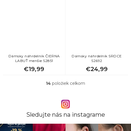
Dámsky náhrdelník ČIERNA
Dámsky náhrdelník SRDCE
LABUŤ menšie S2851
S2692
€19,99
€24,99
14
položiek celkom
O
v
l
á
d
a
Sledujte nás na instagrame
c
i
e