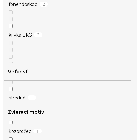
2
fonendoskop
2
krivka EKG
Veľkosť
1
stredné
4
srdce
Zvierací motív
1
strom života
1
kozorožec