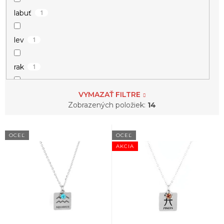
1
labuť
1
lev
1
rak
1
ryba
VYMAZAŤ FILTRE
Zobrazených položiek:
14
V
OCEĽ
OCEĽ
ý
AKCIA
p
i
s
p
r
o
d