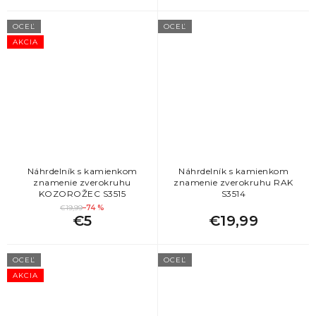
OCEĽ
OCEĽ
AKCIA
Náhrdelník s kamienkom
Náhrdelník s kamienkom
znamenie zverokruhu
znamenie zverokruhu RAK
KOZOROŽEC S3515
S3514
€19,99
–74 %
€5
€19,99
OCEĽ
OCEĽ
AKCIA