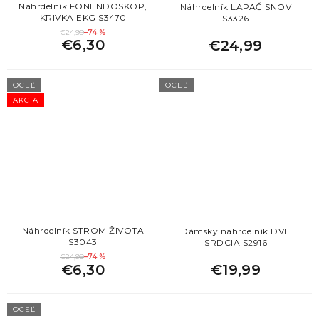
Náhrdelník FONENDOSKOP,
Náhrdelník LAPAČ SNOV
KRIVKA EKG S3470
S3326
€24,99
–74 %
€6,30
€24,99
OCEĽ
OCEĽ
AKCIA
Náhrdelník STROM ŽIVOTA
Dámsky náhrdelník DVE
S3043
SRDCIA S2916
€24,99
–74 %
€6,30
€19,99
OCEĽ