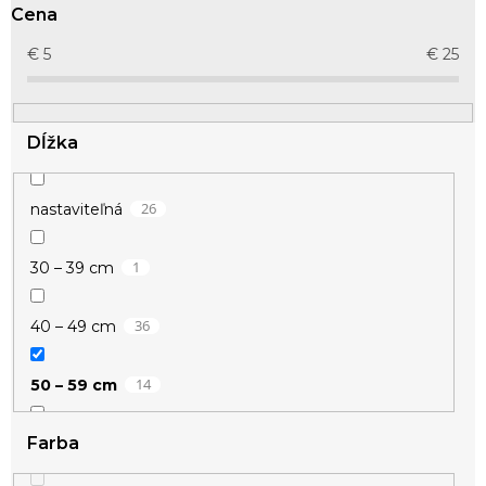
r
Cena
o
d
€
5
€
25
u
k
t
Dĺžka
o
v
26
nastaviteľná
1
30 – 39 cm
36
40 – 49 cm
14
50 – 59 cm
Farba
3
44,5-49,5 cm