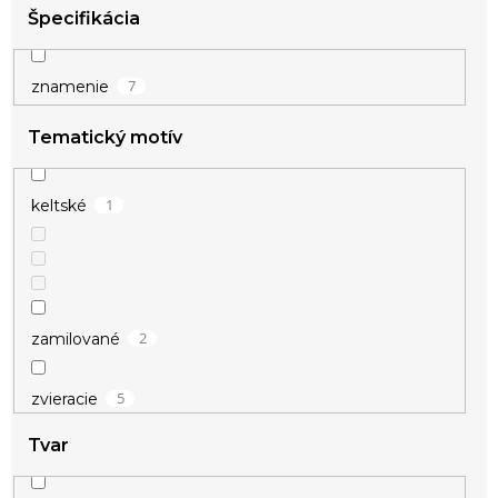
Špecifikácia
7
znamenie
Tematický motív
1
keltské
2
zamilované
5
zvieracie
Tvar