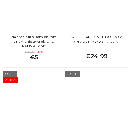
Náhrdelník s kamienkom
Náhrdelník FONENDOSKOP,
znamenie zverokruhu
KRIVKA EKG GOLD S3472
PANNA S3512
€19,99
–74 %
€24,99
€5
OCEĽ
OCEĽ
AKCIA