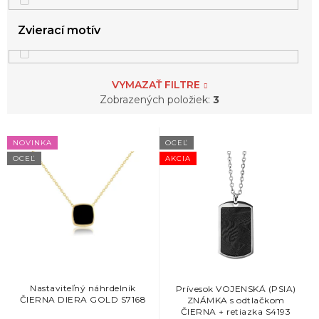
Zvierací motív
VYMAZAŤ FILTRE
Zobrazených položiek:
3
V
NOVINKA
OCEĽ
ý
OCEĽ
AKCIA
p
i
s
p
r
o
d
u
k
Nastaviteľný náhrdelník
Prívesok VOJENSKÁ (PSIA)
ČIERNA DIERA GOLD S7168
ZNÁMKA s odtlačkom
t
ČIERNA + retiazka S4193