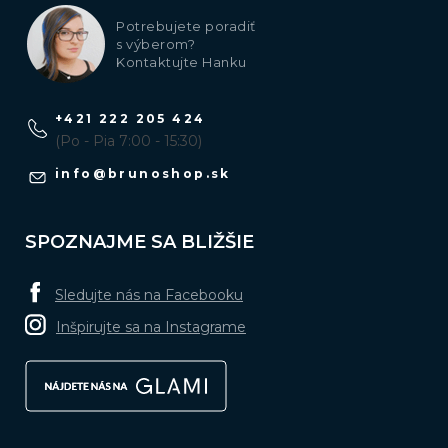
Potrebujete poradiť
s výberom?
Kontaktujte Hanku
+421 222 205 424
(Po - Pia 7:00 - 15:30)
info
@
brunoshop.sk
SPOZNAJME SA BLIŽŠIE
Sledujte nás na Facebooku
Inšpirujte sa na Instagrame