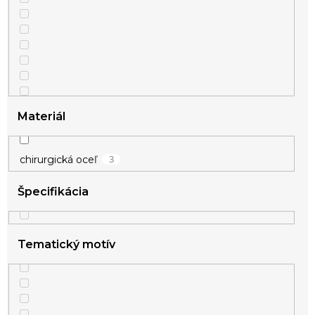
4
zelená
54
zlatá
2
bílá
Materiál
3
chirurgická oceľ
Špecifikácia
Tematický motív