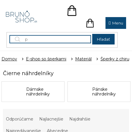
Prejsť
na
NÁKUPNÝ
obsah
KOŠÍK
NÁKUPNÝ
KOŠÍK
Hľadať
Domov
E-shop so šperkami
Materiál
Šperky z chirur
Čierne náhrdelníky
Dámske
Pánske
náhrdelníky
náhrdelníky
R
a
Odporúčame
Najlacnejšie
Najdrahšie
d
e
Najpredávanejšie
Abecedne