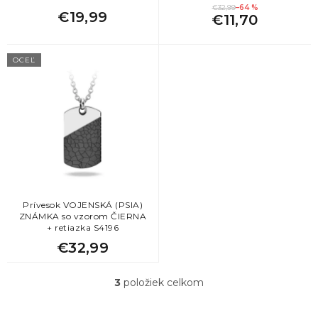
o
€32,99
–64 %
€19,99
v
€11,70
OCEĽ
Prívesok VOJENSKÁ (PSIA)
ZNÁMKA so vzorom ČIERNA
+ retiazka S4196
€32,99
3
položiek celkom
O
v
l