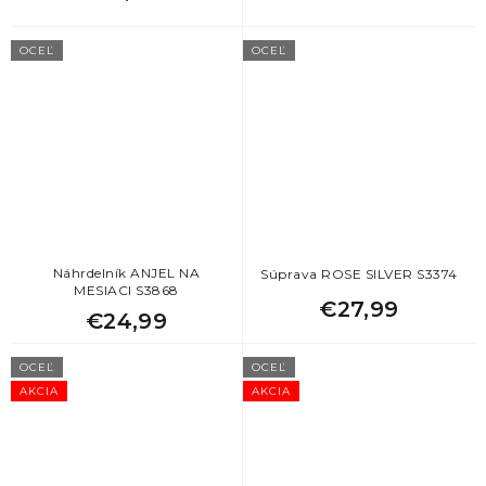
OCEĽ
OCEĽ
Náhrdelník ANJEL NA
Súprava ROSE SILVER S3374
MESIACI S3868
€27,99
€24,99
OCEĽ
OCEĽ
AKCIA
AKCIA