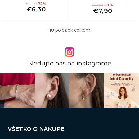
€24,99
–74 %
€24,99
–68 %
€6,30
€7,90
10
položiek celkom
O
v
l
á
d
a
Sledujte nás na instagrame
c
i
e
p
r
v
k
y
v
Z
ý
á
p
VŠETKO O NÁKUPE
i
p
s