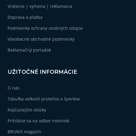
ä
u
Vrátenie | výmena | reklamácia
t
i
Doprava a platba
e
Podmienky ochrany osobných údajov
Všeobecné obchodné podmienky
Reklamačný poriadok
UŽITOČNÉ INFORMÁCIE
O nás
Tabuľka veľkostí prsteňov a šperkov
Najčastejšie otázky
Prihláste sa na odber noviniek
BRUNO magazín