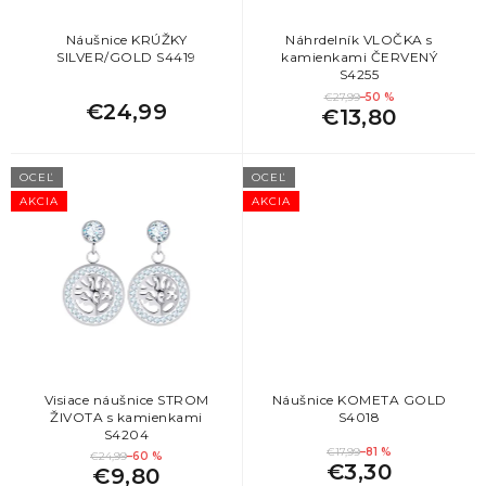
u
k
Náušnice KRÚŽKY
Náhrdelník VLOČKA s
SILVER/GOLD S4419
kamienkami ČERVENÝ
t
S4255
o
€27,99
–50 %
€24,99
v
€13,80
OCEĽ
OCEĽ
AKCIA
AKCIA
Visiace náušnice STROM
Náušnice KOMETA GOLD
ŽIVOTA s kamienkami
S4018
S4204
€17,99
–81 %
€24,99
–60 %
€3,30
€9,80