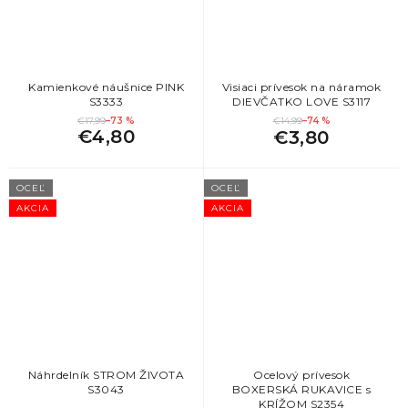
Kamienkové náušnice PINK
Visiaci prívesok na náramok
S3333
DIEVČATKO LOVE S3117
€17,99
–73 %
€14,99
–74 %
€4,80
€3,80
OCEĽ
OCEĽ
AKCIA
AKCIA
Náhrdelník STROM ŽIVOTA
Ocelový prívesok
S3043
BOXERSKÁ RUKAVICE s
KRÍŽOM S2354