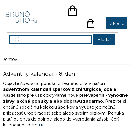
Prejsť
na
NÁKUPNÝ
obsah
KOŠÍK
NÁKUPNÝ
KOŠÍK
Hľadať
Domov
Adventný kalendár - 8. den
Objavte špeciálnu ponuku dnešného dňa v našom
adventnom kalendári šperkov z chirurgickej ocele
.
Každé ráno pre vás odkrývame nové prekvapenia -
výhodné
zľavy, akčné ponuky alebo dopravu zadarmo
. Prezrite si
dnešnú špeciálnu kolekciu šperkov a využite jedinečnú
príležitosť urobiť radosť sebe alebo svojim blízkym. Ponuka
platí iba dnes do polnoci alebo do vypredania zásob. Celý
kalendár nájdete
tu
.