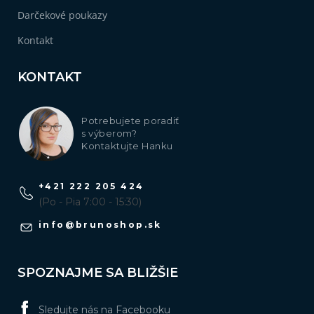
Darčekové poukazy
Kontakt
KONTAKT
Potrebujete poradiť
s výberom?
Kontaktujte Hanku
+421 222 205 424
(Po - Pia 7:00 - 15:30)
info
@
brunoshop.sk
SPOZNAJME SA BLIŽŠIE
Sledujte nás na Facebooku