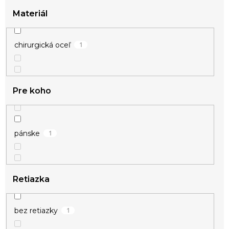
Materiál
1
chirurgická oceľ
Pre koho
1
pánske
Retiazka
1
bez retiazky