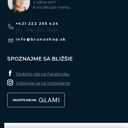
s výberom?
Kontaktujte Hanku
+421 222 205 424
(Po - Pia 7:00 - 15:30)
info
@
brunoshop.sk
SPOZNAJME SA BLIŽŠIE
Sledujte nás na Facebooku
Inšpirujte sa na Instagrame