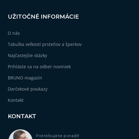
4
sova
UŽITOČNÉ INFORMÁCIE
2
škorpión
O nás
Tabuľka veľkostí prsteňov a šperkov
6
vážka
Najčastejšie otázky
1
včela
Prihláste sa na odber noviniek
BRUNO magazín
1
vlk
Darčekové poukazy
1
želva
Kontakt
KONTAKT
Potrebujete poradiť