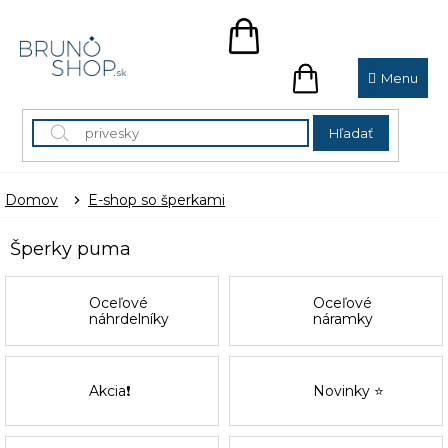
Prejsť
na
NÁKUPNÝ
obsah
KOŠÍK
NÁKUPNÝ
KOŠÍK
Hľadať
Domov
E-shop so šperkami
Šperky puma
Oceľové
Oceľové
náhrdelníky
náramky
Akcia❗
Novinky ⭐