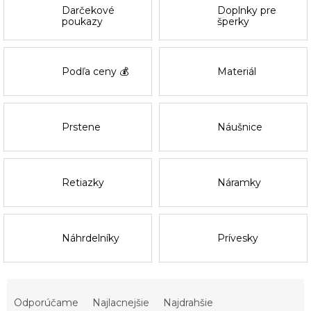
Darčekové
Doplnky pre
poukazy
šperky
Podľa ceny 💰
Materiál
Prstene
Náušnice
Retiazky
Náramky
Náhrdelníky
Prívesky
R
a
Odporúčame
Najlacnejšie
Najdrahšie