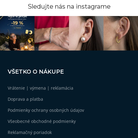
14
motýľ
a
Sledujte nás na instagrame
c
i
1
myš
e
p
r
1
pavúk
v
k
y
11
pes
v
Z
ý
á
p
1
puma
VŠETKO O NÁKUPE
i
p
s
ä
u
1
rak
Vrátenie | výmena | reklamácia
t
i
Doprava a platba
e
1
ryba
Podmienky ochrany osobných údajov
1
slon
Všeobecné obchodné podmienky
Reklamačný poriadok
14
sob