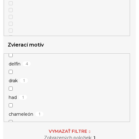
Zvierací motív
4
delfín
1
drak
1
had
1
chameleón
3
jašterica
VYMAZAŤ FILTRE
Zobrazených položiek:
1