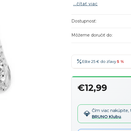
...čítať viac
Dostupnosť:
Môžeme doručiť do:
Ešte 25 € do zľavy
5 %
25 €
-5 %
→
€12,99
36 €
-7 %
→
Jednotková
47 €
-10 %
→
cena:
58 €
-15 %
→
Čím viac nakúpite, 
BRUNO Klubu
.