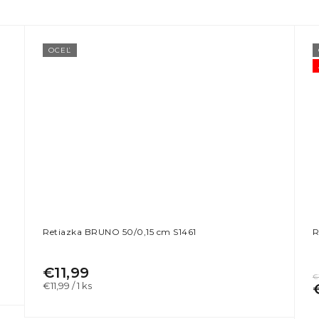
OCEĽ
Retiazka BRUNO 50/0,15 cm S1461
R
€11,99
€
Jednotková
€11,99 / 1 ks
cena: