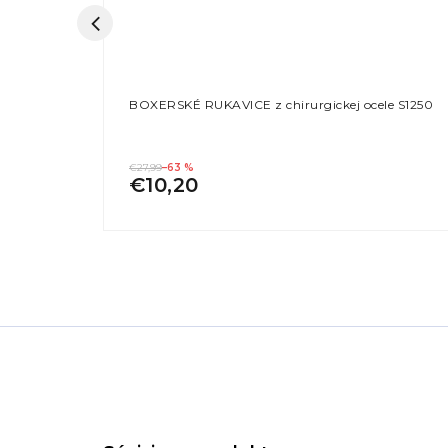
BOXERSKÉ RUKAVICE z chirurgickej ocele S1250
€27,99
–63 %
€10,20