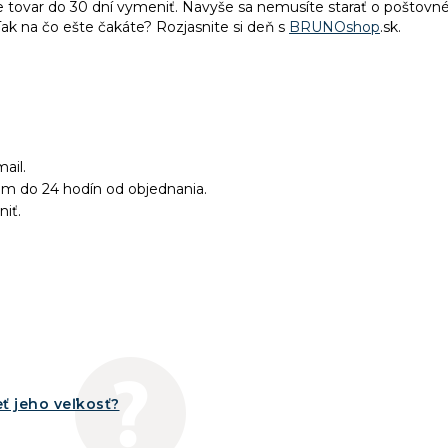
te tovar do 30 dní vymeniť. Navyše sa nemusíte starať o poštovn
ak na čo ešte čakáte? Rozjasnite si deň s
BRUNOshop
.sk.
ail.
ám do 24 hodín od objednania.
niť.
ť jeho veľkosť?