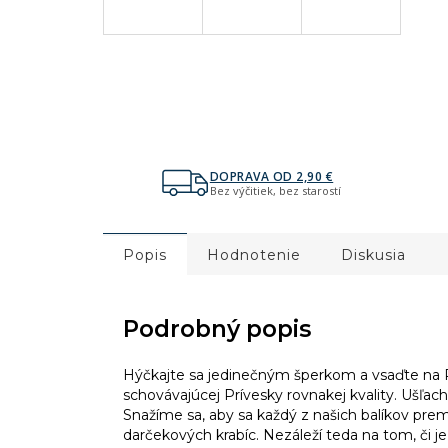
DOPRAVA OD 2,90 €
Bez výčitiek, bez starostí
Popis
Hodnotenie
Diskusia
Podrobný popis
Hýčkajte sa jedinečným šperkom a vsaďte na 
schovávajúcej Prívesky rovnakej kvality. Ušľachti
Snažíme sa, aby sa každý z našich balíkov prem
darčekových krabíc. Nezáleží teda na tom, či 