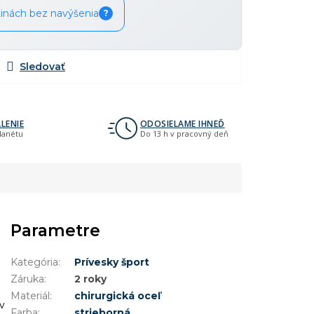
tinách bez navýšenia
?
LENIE
ODOSIELAME IHNEĎ
planétu
Do 13 h v pracovný deň
Parametre
Kategória
:
Prívesky šport
Záruka
:
2 roky
Materiál
:
chirurgická oceľ
v
Farba
:
strieborná