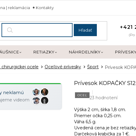
na | reklamácia
Kontakty
+421 
Hľadať
(Po 
ÁUŠNICE
RETIAZKY
NÁHRDELNÍKY
PRÍVESK
 chirurgickej ocele
Oceľové prívesky
Šport
Prívesok KOP
Prívesok KOPAČKY S1
ky neklamú
OCEĽ
23 hodnotení
zujeme videom
Výška 2 cm, šírka 1,8 cm.
Priemer očka 0,25 cm.
Váha 6,5 g.
Uvedená cena je bez retiazky
Darčeková krabička za 1 €.