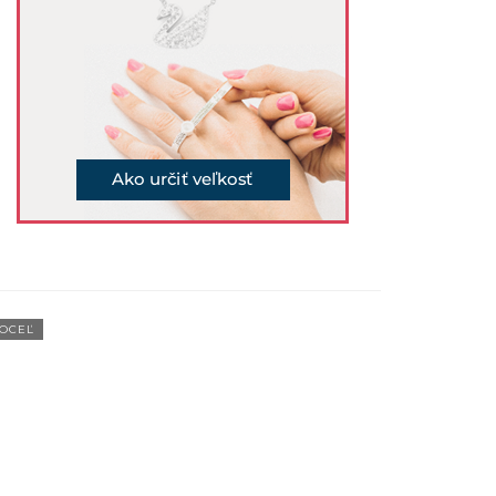
OCEĽ
OCEĽ
AKCIA