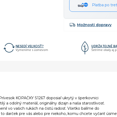
Platba po tre
Možnosti dopravy
NESEDÍ VEĽKOSŤ?
UDRŽATEĽNÉ BA
Vymeníme s úsmevom
Šetríme obaly aj 
Prívesok KOPAČKY S1267 doposiaľ ukrytý v šperkovnici
lý a odolný materiál, originálny dizajn a naša starostlivosť.
enil vo vašich rukách na čistú radosť. Všetko balíme do
je to darček pre vás alebo pre niekoho, komu chcete vyčariť úsme