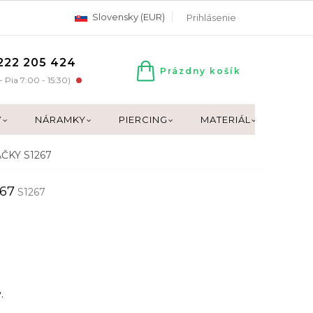
Slovensky (EUR)
Prihlásenie
222 205 424
Prázdny košík
NÁKUPNÝ
- Pia 7:00 - 15:30)
KOŠÍK
Y
NÁRAMKY
PIERCING
MATERIÁL
DARČ
AČKY S1267
267
S1267
.