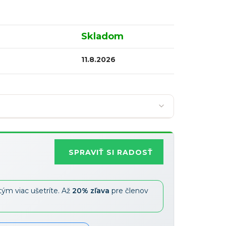
Skladom
11.8.2026
SPRAVIŤ SI RADOSŤ
Najobľúbenejšia
tým viac ušetríte. Až
20% zľava
pre členov
Zľavy je možné kombinovať
?