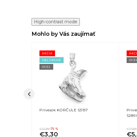
High-contrast mode
Mohlo by Vás zaujímať
AKCIA
AKC
OBĽÚBENÉ
OCE
OCEĽ
rurgickej
Prívesok KORČULE S3157
Prív
S289
€12,99
-75 %
€17,99
€3,30
€5