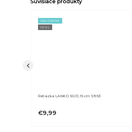
OBĽÚBENÉ
OCEĽ
5/0,3 cm
Retiazka LANKO 50/0,15 cm S1953
€9,99