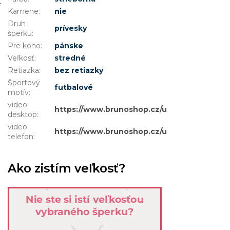
é
Kamene
:
nie
Druh
prívesky
šperku
:
Pre koho
:
pánske
Veľkosť
:
stredné
Retiazka
:
bez retiazky
Športový
futbalové
motív
:
video
https://www.brunoshop.cz/user/documents/
desktop
:
video
https://www.brunoshop.cz/user/documents
telefon
:
Ako zistím veľkosť?