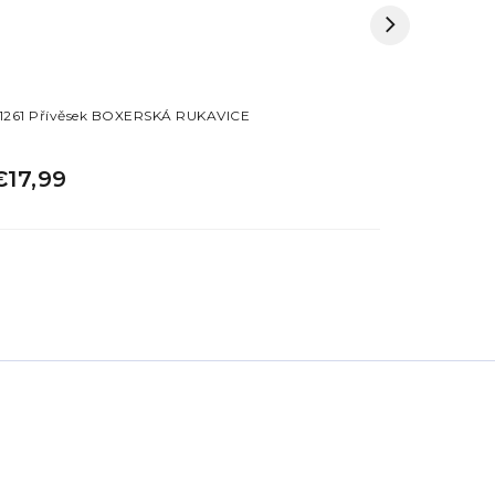
1261 Přívěsek BOXERSKÁ RUKAVICE
Prívesok ČIN
€17,99
€24,99
–68 %
€7,90