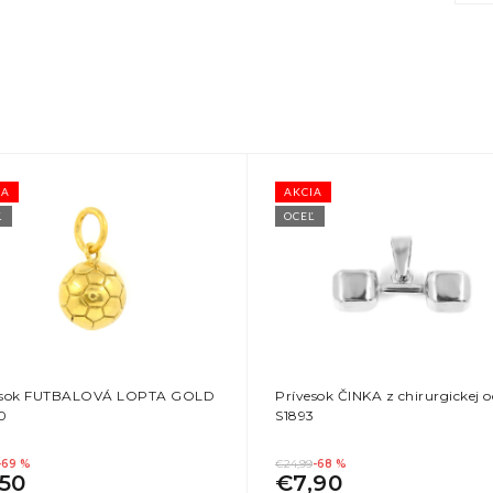
IA
AKCIA
Ľ
OCEĽ
esok FUTBALOVÁ LOPTA GOLD
Prívesok ČINKA z chirurgickej o
0
S1893
-69 %
€24,99
-68 %
,50
€7,90