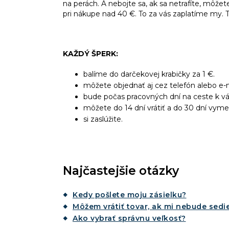
na perách. A nebojte sa, ak sa netrafíte, môže
pri nákupe nad 40 €. To za vás zaplatíme my. T
KAŽDÝ ŠPERK:
balíme do darčekovej krabičky za 1 €.
môžete objednať aj cez telefón alebo e-m
bude počas pracovných dní na ceste k v
môžete do 14 dní vrátiť a do 30 dní vyme
si zaslúžite.
Najčastejšie otázky
Kedy pošlete moju zásielku?
Môžem vrátiť tovar, ak mi nebude sedie
Ako vybrať správnu veľkosť?