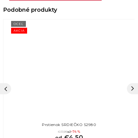
OCEĽ
AKCIA
Prstienok SRDIEČKO S2980
€17,99
až
–74 %
€4,50
od