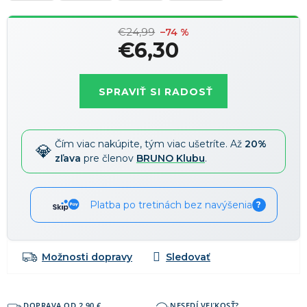
Zľavy je možné kombinovať
?
€24,99
–74 %
€6,30
Jednotková
cena:
SPRAVIŤ SI RADOSŤ
Čím viac nakúpite, tým viac ušetríte. Až
20%
zľava
pre členov
BRUNO Klubu
.
Platba po tretinách bez navýšenia
?
Možnosti dopravy
DOPRAVA OD 2,90 €
NESEDÍ VEĽKOSŤ?