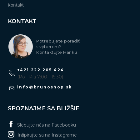
Kontakt
KONTAKT
Potrebujete poradiť
s výberom?
Kontaktujte Hanku
+421 222 205 424
(Po - Pia 7:00 - 15:30)
info
@
brunoshop.sk
SPOZNAJME SA BLIŽŠIE
Sledujte nás na Facebooku
Inšpirujte sa na Instagrame