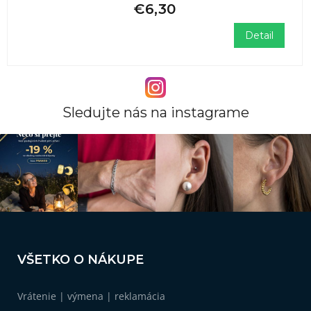
€6,30
Detail
Sledujte nás na instagrame
Z
á
VŠETKO O NÁKUPE
p
ä
Vrátenie | výmena | reklamácia
t