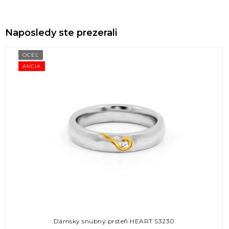
Naposledy ste prezerali
OCEĽ
AKCIA
Dámsky snubný prsteň HEART S3230