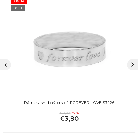
AKCIA
OCEĽ
Dámsky snubný prsteň FOREVER LOVE S3226
€14,99
-75 %
€3,80