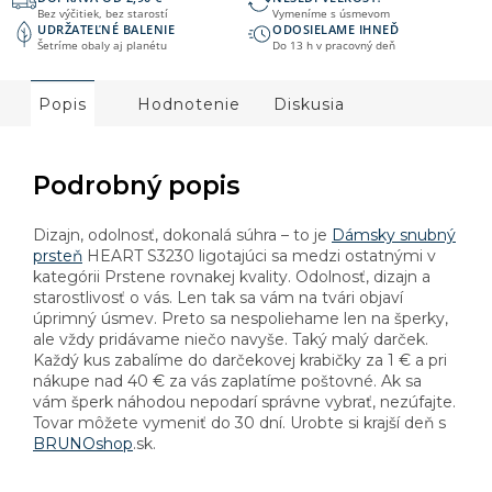
Bez výčitiek, bez starostí
Vymeníme s úsmevom
UDRŽATEĽNÉ BALENIE
ODOSIELAME IHNEĎ
Šetríme obaly aj planétu
Do 13 h v pracovný deň
Popis
Hodnotenie
Diskusia
Podrobný popis
Dizajn, odolnosť, dokonalá súhra – to je
Dámsky snubný
prsteň
HEART S3230 ligotajúci sa medzi ostatnými v
kategórii Prstene rovnakej kvality. Odolnosť, dizajn a
starostlivosť o vás. Len tak sa vám na tvári objaví
úprimný úsmev. Preto sa nespoliehame len na šperky,
ale vždy pridávame niečo navyše. Taký malý darček.
Každý kus zabalíme do darčekovej krabičky za 1 € a pri
nákupe nad 40 € za vás zaplatíme poštovné. Ak sa
vám šperk náhodou nepodarí správne vybrať, nezúfajte.
Tovar môžete vymeniť do 30 dní. Urobte si krajší deň s
BRUNOshop
.sk.