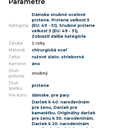
Parametre
Dámske snubné oceľové
prstene
,
Prstene veľkosť 5
Kategória
:
(EU: 49 - 51)
,
Snubné prstene
veľkosť 5 (EU: 49 - 51)
,
Zobraziť ďalšie kategórie
Záruka
:
2 roky
Materiál
:
chirurgická oceľ
Farba
:
ružové zlato
,
strieborná
Kamene
:
áno
Druh
snubný
prsteňa
:
Druh
prstene
šperku
:
Pre koho
:
dámske
,
pre pary
Darček k 40. narodeninám
pre ženu
,
Darček pre
kamarátku
,
Originálny darček
pre ženu k 50. narodeninám
,
Darček k 20. narodeninám