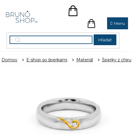
Prejsť
na
NÁKUPNÝ
obsah
KOŠÍK
NÁKUPNÝ
KOŠÍK
Hľadať
Domov
E-shop so šperkami
Materiál
Šperky z chirur