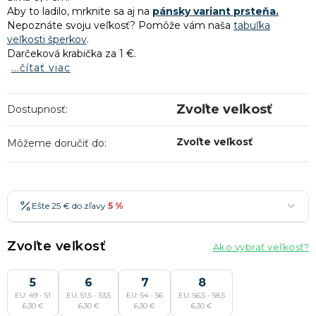
Aby to ladilo, mrknite sa aj na
pánsky variant prsteňa.
Nepoznáte svoju veľkosť? Pomôže vám naša
tabuľka
veľkosti šperkov
.
Darčeková krabička za 1 €.
...čítať viac
Zvoľte veľkosť
Dostupnosť:
Zvoľte veľkosť
Môžeme doručiť do:
Ešte 25 € do zľavy
5 %
25 €
-5 %
→
Zvoľte veľkosť
Ako vybrať veľkosť?
36 €
-7 %
→
47 €
5
-10 %
6
7
8
→
Najobľúbenejšia
EU: 49 - 51
EU: 51,5 - 53,5
EU: 54 - 56
EU: 56,5 - 58,5
58 €
-15 %
→
6,30 €
6,30 €
6,30 €
6,30 €