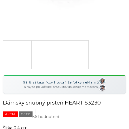
99 % zákazníkov hovorí, že fotky neklamú
a my to pri väčšine produktov dokazujeme videom
Dámsky snubný prsteň HEART S3230
AKCIA
OCEĽ
36 hodnotení
Šírka 0,4 cm.