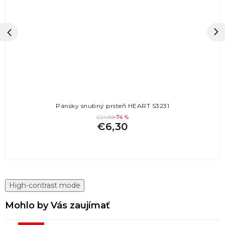
Pánsky snubný prsteň HEART S3231
€24,99
–74 %
€6,30
High-contrast mode
Mohlo by Vás zaujímať