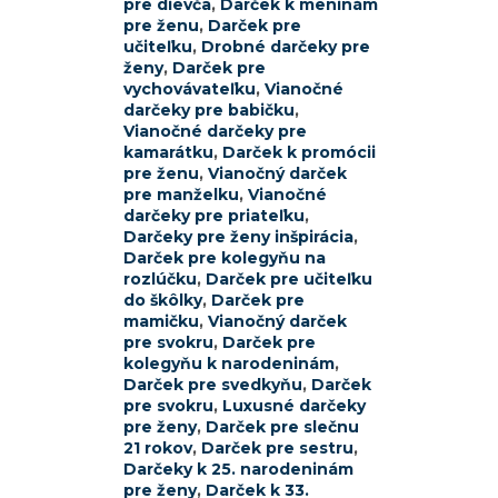
pre dievča
,
Darček k meninám
pre ženu
,
Darček pre
učiteľku
,
Drobné darčeky pre
ženy
,
Darček pre
vychovávateľku
,
Vianočné
darčeky pre babičku
,
Vianočné darčeky pre
kamarátku
,
Darček k promócii
pre ženu
,
Vianočný darček
pre manželku
,
Vianočné
darčeky pre priateľku
,
Darčeky pre ženy inšpirácia
,
Darček pre kolegyňu na
rozlúčku
,
Darček pre učiteľku
do škôlky
,
Darček pre
mamičku
,
Vianočný darček
pre svokru
,
Darček pre
kolegyňu k narodeninám
,
Darček pre svedkyňu
,
Darček
pre svokru
,
Luxusné darčeky
pre ženy
,
Darček pre slečnu
21 rokov
,
Darček pre sestru
,
Darčeky k 25. narodeninám
pre ženy
,
Darček k 33.