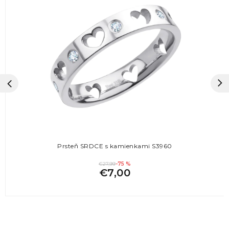
Prsteň SRDCE s kamienkami S3960
€27,99
-75 %
€7,00