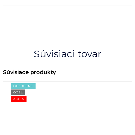
Súvisiaci tovar
OBĽÚBENÉ
OCEĽ
AKCIA