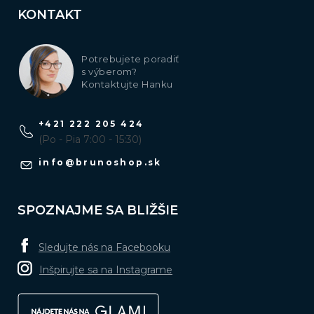
KONTAKT
Potrebujete poradiť
s výberom?
Kontaktujte Hanku
+421 222 205 424
(Po - Pia 7:00 - 15:30)
info
@
brunoshop.sk
SPOZNAJME SA BLIŽŠIE
Sledujte nás na Facebooku
Inšpirujte sa na Instagrame