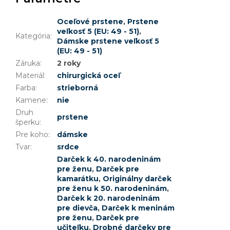
Oceľové prstene
,
Prstene
veľkosť 5 (EU: 49 - 51)
,
Kategória
:
Dámske prstene veľkosť 5
(EU: 49 - 51)
Záruka
:
2 roky
Materiál
:
chirurgická oceľ
Farba
:
strieborná
Kamene
:
nie
Druh
prstene
šperku
:
Pre koho
:
dámske
Tvar
:
srdce
Darček k 40. narodeninám
pre ženu
,
Darček pre
kamarátku
,
Originálny darček
pre ženu k 50. narodeninám
,
Darček k 20. narodeninám
pre dievča
,
Darček k meninám
pre ženu
,
Darček pre
učiteľku
,
Drobné darčeky pre