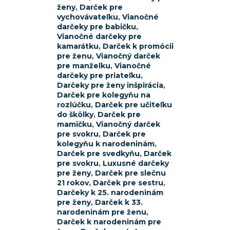
ženy
,
Darček pre
vychovávateľku
,
Vianočné
darčeky pre babičku
,
Vianočné darčeky pre
kamarátku
,
Darček k promócii
pre ženu
,
Vianočný darček
pre manželku
,
Vianočné
darčeky pre priateľku
,
Darčeky pre ženy inšpirácia
,
Darček pre kolegyňu na
rozlúčku
,
Darček pre učiteľku
do škôlky
,
Darček pre
mamičku
,
Vianočný darček
pre svokru
,
Darček pre
kolegyňu k narodeninám
,
Darček pre svedkyňu
,
Darček
pre svokru
,
Luxusné darčeky
pre ženy
,
Darček pre slečnu
21 rokov
,
Darček pre sestru
,
Darčeky k 25. narodeninám
pre ženy
,
Darček k 33.
narodeninám pre ženu
,
Darček k narodeninám pre