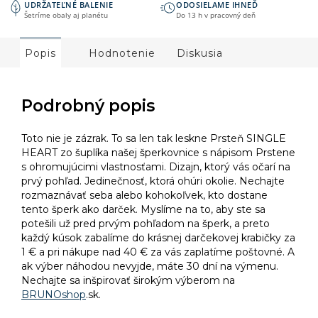
UDRŽATEĽNÉ BALENIE
ODOSIELAME IHNEĎ
Šetríme obaly aj planétu
Do 13 h v pracovný deň
Popis
Hodnotenie
Diskusia
Podrobný popis
Toto nie je zázrak. To sa len tak leskne Prsteň SINGLE
HEART zo šuplíka našej šperkovnice s nápisom Prstene
s ohromujúcimi vlastnosťami. Dizajn, ktorý vás očarí na
prvý pohľad. Jedinečnosť, ktorá ohúri okolie. Nechajte
rozmaznávať seba alebo kohokoľvek, kto dostane
tento šperk ako darček. Myslíme na to, aby ste sa
potešili už pred prvým pohľadom na šperk, a preto
každý kúsok zabalíme do krásnej darčekovej krabičky za
1 € a pri nákupe nad 40 € za vás zaplatíme poštovné. A
ak výber náhodou nevyjde, máte 30 dní na výmenu.
Nechajte sa inšpirovať širokým výberom na
BRUNOshop
.sk.