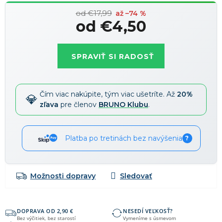
od €17,99
až –74 %
od
€4,50
Jednotková
cena:
SPRAVIŤ SI RADOSŤ
Čím viac nakúpite, tým viac ušetríte. Až
20%
zľava
pre členov
BRUNO Klubu
.
Platba po tretinách bez navýšenia
?
Možnosti dopravy
DOPRAVA OD 2,90 €
NESEDÍ VEĽKOSŤ?
Bez výčitiek, bez starostí
Vymeníme s úsmevom