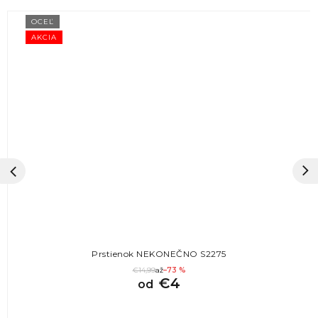
OCEĽ
AKCIA
Prstienok NEKONEČNO S2275
€14,99
až
–73 %
€4
od