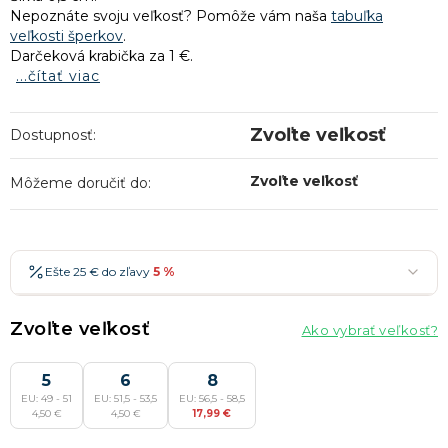
Nepoznáte svoju veľkosť? Pomôže vám naša
tabuľka
veľkosti šperkov
.
Darčeková krabička za 1 €.
...čítať viac
Zvoľte veľkosť
Dostupnosť:
Zvoľte veľkosť
Môžeme doručiť do:
Ešte 25 € do zľavy
5 %
25 €
-5 %
→
Zvoľte veľkosť
Ako vybrať veľkosť?
36 €
-7 %
→
47 €
5
-10 %
6
8
→
Najobľúbenejšia
EU: 49 - 51
EU: 51,5 - 53,5
EU: 56,5 - 58,5
58 €
-15 %
→
4,50 €
4,50 €
17,99 €
Zľavy je možné kombinovať
?