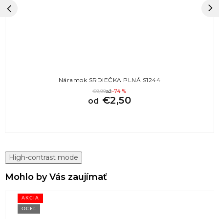
Náramok SRDIEČKA PLNÁ S1244
€9,99
až
–74 %
€2,50
od
High-contrast mode
Mohlo by Vás zaujímať
AKCIA
OCEĽ