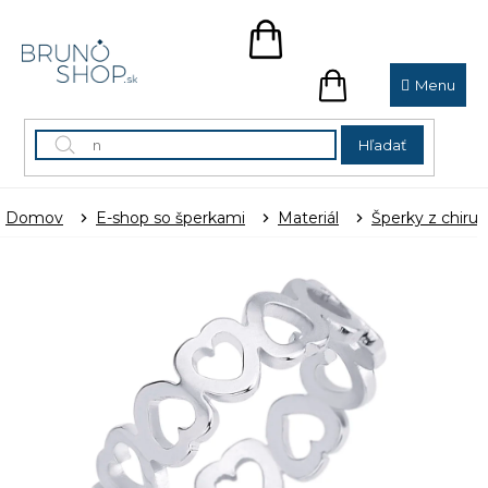
Prejsť
na
NÁKUPNÝ
obsah
KOŠÍK
NÁKUPNÝ
KOŠÍK
Hľadať
Domov
E-shop so šperkami
Materiál
Šperky z chirur