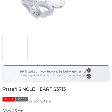
99 % zákazníkov hovorí, že fotky neklamú
a my to pri väčšine produktov dokazujeme videom
Prsteň SINGLE HEART S3713
AKCIA
OCEĽ
55 hodnotení
Šírka 0,5 cm.