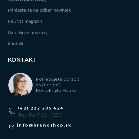
Prihláste sa na odber noviniek
BRUNO magazín
Darčekové poukazy
Kontakt
KONTAKT
Potrebujete poradiť
s výberom?
Kontaktujte Hanku
+421 222 205 424
(Po - Pia 7:00 - 15:30)
info
@
brunoshop.sk