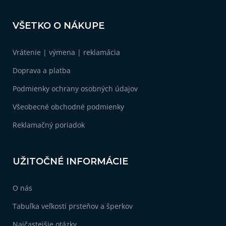
1
Darček k odchodu na materskú
Z
á
VŠETKO O NÁKUPE
1
Darček pre asistentku
p
ä
Vrátenie | výmena | reklamácia
t
1
Originálny darček pre priateľku
i
Doprava a platba
e
1
Darček pre priateľku k narodeninám
Podmienky ochrany osobných údajov
Všeobecné obchodné podmienky
1
Darček pre priateľku
Reklamačný poriadok
1
Vianočné darčeky pre ženy
UŽITOČNÉ INFORMÁCIE
O nás
Tabuľka veľkostí prsteňov a šperkov
Najčastejšie otázky