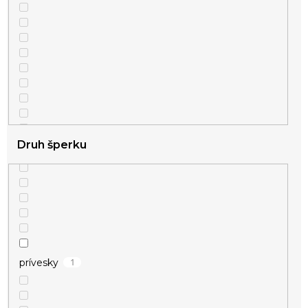
Druh šperku
1
prívesky