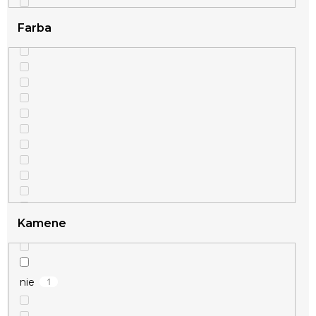
Farba
Kamene
1
nie
1
strieborná