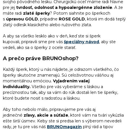
svojho pôvodného lesku. Chirurgickú oceľ máme radi hlavne
1
ryba
pre jej
tvrdosť, odolnosť a hypoalergénne zloženie
. A že
1
Darček pre mamičku k narodeninám
máte radi
zlaté šperky
? Potom siahnite po šperkoch
1
slon
s
úpravou GOLD
, prípadne
ROSE GOLD
, ktorá im dodá teplý
zlatý odlesk klasického alebo ružového zlata.
1
Darček k 55. narodeninám pre ženu
14
sob
A aby sa všetko lesklo ako v deň, keď ste si šperk
1
Najlepší darček pre kamarátku
kupovali, pripravili sme pre vás
špeciálny návod
, aby ste
vedeli, ako sa o šperky z ocele starať.
4
sova
1
Darček pre kolegyňu
A prečo práve BRUNOshop?
2
škorpión
Každý
šperk
, ktorý u nás nájdete, je odrazom všetkého, čo
1
Darček k 45. narodeninám pre ženu
šperky skutočne znamenajú. Sú celoživotnou vášňou aj
6
vážka
momentálnou emóciou.
Vyjadrením vašej
individuality.
Všetko pre vás vyberáme s láskou a
1
Darček pre nevestu
precíznosťou tak, aby sa vám do rúk dostali len tie šperky,
1
včela
ktoré budete nosiť s radosťou a láskou.
1
Darček k narodeninám pre kamarátku
Aby toho nebolo málo, pripravujeme pre vás aj
1
vlk
jedinečné
zľavy, akcie a súťaže
, ktoré vám na tvári vykúzlia
1
Vianočné darčeky pre sestru
ešte širší úsmev. Keby ste si predsa len s výberom nevedeli
1
želva
rady, je tu pre vás náš
BRUNOmagazín
plný rád a tipov