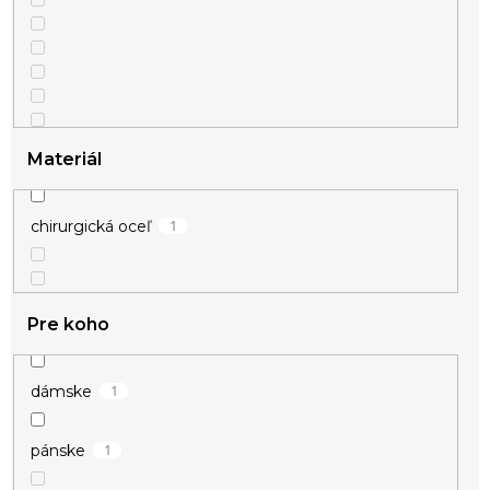
Materiál
1
chirurgická oceľ
Pre koho
1
dámske
1
pánske