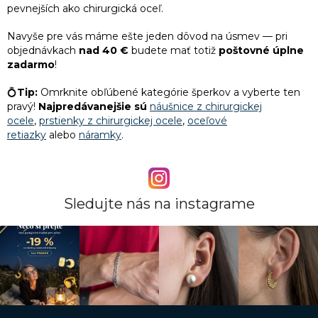
pevnejších ako chirurgická oceľ.
1
Vianočné darčeky pre kolegyne
Navyše pre vás máme ešte jeden dôvod na úsmev — pri
objednávkach
nad 40 €
budete mať totiž
poštovné úplne
1
Originálne darčeky pre ženy
zadarmo
!
1
Darček k Valentínu pre ženu
💍
Tip:
Omrknite obľúbené kategórie šperkov a vyberte ten
pravý!
Najpredávanejšie sú
náušnice z chirurgickej
ocele
,
prstienky z chirurgickej ocele
,
oceľové
1
Vtipný darček k 50. narodeninám pre ženu
retiazky
alebo
náramky
.
1
Darček k 35. narodeninám pre ženu
Sledujte nás na instagrame
1
Darčeky pre družičky
1
Lacný darček pre kamarátku
1
Darček pre dospelú dcéru