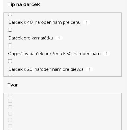
Tip na darček
1
Darček k 40. narodeninám pre ženu
1
Darček pre kamarátku
1
zvieracie
1
Originálny darček pre ženu k 50. narodeninám
1
Darček k 20. narodeninám pre dievča
Tvar
1
Darček k meninám pre ženu
1
Darček pre učiteľku
1
Drobné darčeky pre ženy