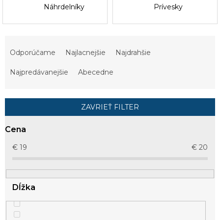
Náhrdelníky
Prívesky
R
a
Odporúčame
Najlacnejšie
Najdrahšie
d
e
Najpredávanejšie
Abecedne
n
i
e
ZAVRIEŤ FILTER
p
r
Cena
o
d
€
19
€
20
u
k
t
Dĺžka
o
v