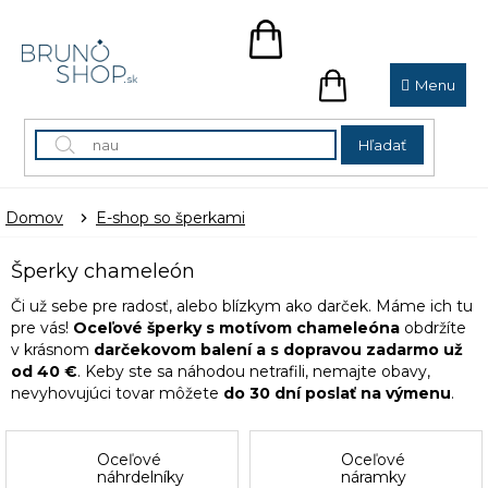
Prejsť
na
NÁKUPNÝ
obsah
KOŠÍK
NÁKUPNÝ
KOŠÍK
Hľadať
Domov
E-shop so šperkami
Šperky chameleón
Či už sebe pre radosť, alebo blízkym ako darček. Máme ich tu
pre vás!
Oceľové šperky s motívom chameleóna
obdržíte
v krásnom
darčekovom balení a s dopravou zadarmo už
od 40 €
. Keby ste sa náhodou netrafili, nemajte obavy,
nevyhovujúci tovar môžete
do 30 dní poslať na výmenu
.
Oceľové
Oceľové
náhrdelníky
náramky