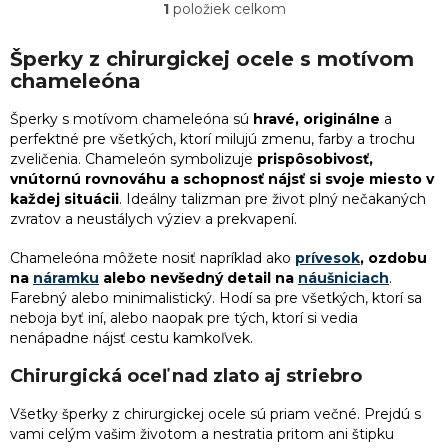
v
1
položiek celkom
O
12
mačka
v
1
Vianočné darčeky pre nevestu
l
Šperky z chirurgickej ocele s motívom
á
2
medvedík
chameleóna
d
1
Darček pre manželku
a
Šperky s motívom chameleóna sú
hravé, originálne
a
c
14
motýľ
perfektné pre všetkých, ktorí milujú zmenu, farby a trochu
i
1
Darčeky k výročiu pre ženy
zveličenia. Chameleón symbolizuje
prispôsobivosť,
e
vnútornú rovnováhu a schopnosť nájsť si svoje miesto v
1
myš
p
každej situácii
. Ideálny talizman pre život plný nečakaných
r
1
Najlepší darček pre mamičku
zvratov a neustálych výziev a prekvapení.
v
1
pavúk
k
Chameleóna môžete nosiť napríklad ako
prívesok
, ozdobu
y
1
Darček pre mladú ženu
na
náramku
alebo nevšedný detail na
náušniciach
.
v
11
pes
Farebný alebo minimalistický. Hodí sa pre všetkých, ktorí sa
ý
neboja byť iní, alebo naopak pre tých, ktorí si vedia
p
1
Originálny darček pre mamičku
nenápadne nájsť cestu kamkoľvek.
i
1
puma
s
Chirurgická oceľ nad zlato aj striebro
1
Darček k 30. narodeninám pre ženu
u
1
rak
Všetky šperky z chirurgickej ocele sú priam večné. Prejdú s
1
Najlepšie darčeky pre priateľku
vami celým vašim životom a nestratia pritom ani štipku