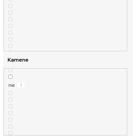
Kamene
1
nie
1
strieborná