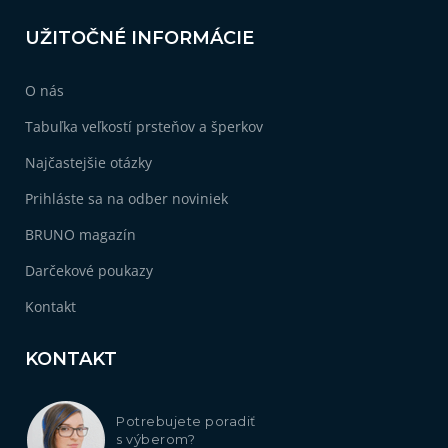
UŽITOČNÉ INFORMÁCIE
1
Darček pre kolegyňu
O nás
1
Darček k 45. narodeninám pre ženu
Tabuľka veľkostí prsteňov a šperkov
1
Darček pre nevestu
Najčastejšie otázky
Prihláste sa na odber noviniek
1
Darček k narodeninám pre kamarátku
BRUNO magazín
1
Vianočné darčeky pre sestru
Darčekové poukazy
Kontakt
1
Vianočné darčeky pre kolegyne
KONTAKT
1
Originálne darčeky pre ženy
Potrebujete poradiť
1
Darček k Valentínu pre ženu
s výberom?