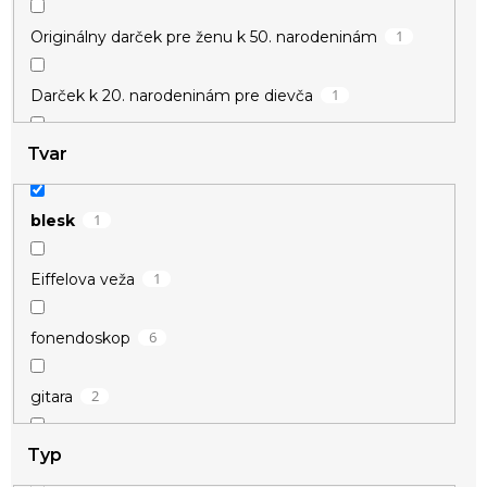
1
Originálny darček pre ženu k 50. narodeninám
1
Darček k 20. narodeninám pre dievča
Tvar
1
Darček k meninám pre ženu
1
Darček pre učiteľku
1
blesk
1
Drobné darčeky pre ženy
1
Eiffelova veža
1
Darček pre vychovávateľku
6
fonendoskop
1
Vianočné darčeky pre babičku
2
gitara
1
Vianočné darčeky pre kamarátku
Typ
45
guľôčky