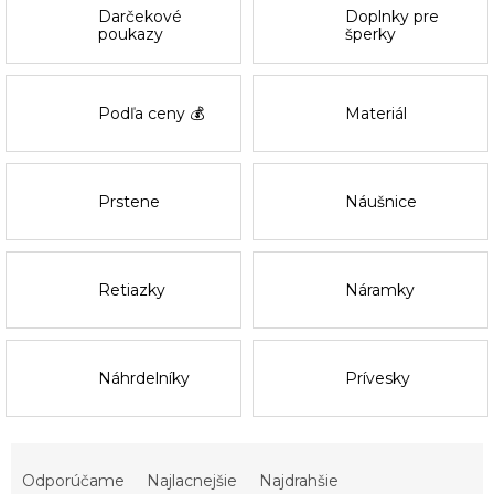
Darčekové
Doplnky pre
poukazy
šperky
Podľa ceny 💰
Materiál
Prstene
Náušnice
Retiazky
Náramky
Náhrdelníky
Prívesky
R
a
Odporúčame
Najlacnejšie
Najdrahšie