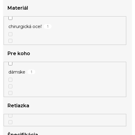
Materiál
1
chirurgická oceľ
Pre koho
1
dámske
Retiazka
Špecifikácia