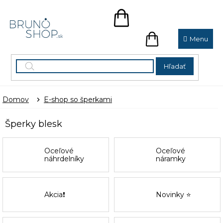
Prejsť
na
NÁKUPNÝ
obsah
KOŠÍK
NÁKUPNÝ
KOŠÍK
Hľadať
Domov
E-shop so šperkami
Šperky blesk
Oceľové
Oceľové
náhrdelníky
náramky
Akcia❗
Novinky ⭐