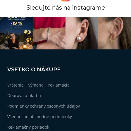
Sledujte nás na instagrame
Z
á
VŠETKO O NÁKUPE
p
ä
Vrátenie | výmena | reklamácia
t
i
Doprava a platba
e
Podmienky ochrany osobných údajov
Všeobecné obchodné podmienky
Reklamačný poriadok