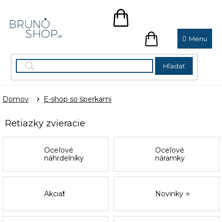
Prejsť
na
NÁKUPNÝ
obsah
KOŠÍK
NÁKUPNÝ
KOŠÍK
Hľadať
Domov
E-shop so šperkami
Retiazky zvieracie
Oceľové
Oceľové
náhrdelníky
náramky
Akcia❗
Novinky ⭐