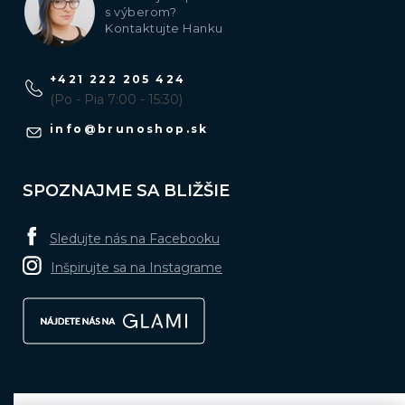
s výberom?
Kontaktujte Hanku
+421 222 205 424
(Po - Pia 7:00 - 15:30)
info
@
brunoshop.sk
SPOZNAJME SA BLIŽŠIE
Sledujte nás na Facebooku
Inšpirujte sa na Instagrame