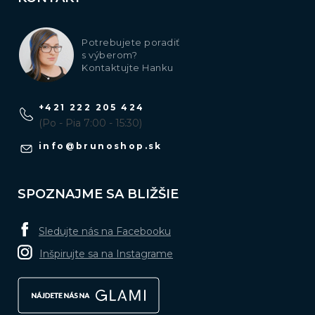
Potrebujete poradiť
s výberom?
Kontaktujte Hanku
+421 222 205 424
(Po - Pia 7:00 - 15:30)
info
@
brunoshop.sk
SPOZNAJME SA BLIŽŠIE
Sledujte nás na Facebooku
Inšpirujte sa na Instagrame