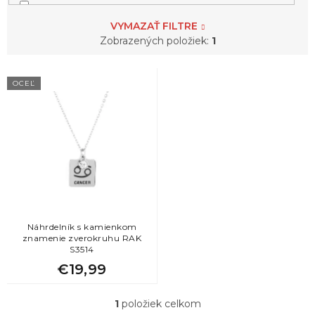
1
lev
VYMAZAŤ FILTRE
Zobrazených položiek:
1
1
mačka
V
OCEĽ
ý
2
motýľ
p
i
s
1
rak
p
r
1
ryba
o
d
u
4
sob
k
Náhrdelník s kamienkom
znamenie zverokruhu RAK
t
S3514
2
sova
o
€19,99
v
2
vážka
1
položiek celkom
O