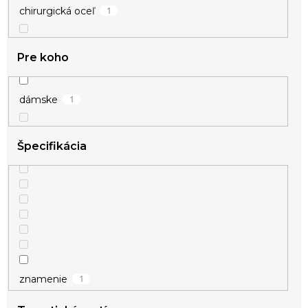
1
chirurgická oceľ
Pre koho
1
dámske
Špecifikácia
1
znamenie