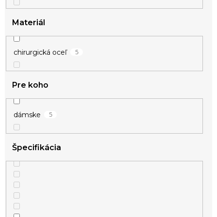
Materiál
5
chirurgická oceľ
Pre koho
5
dámske
Špecifikácia