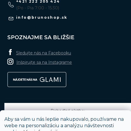
+421 222 205 424
(Po - Pia 7:00 - 15:30)
info
@
brunoshop.sk
SPOZNAJME SA BLIŽŠIE
Sledujte nás na Facebooku
Inšpirujte sa na Instagrame
Pohodlná platba:
Aby sa vám u nás lepšie nakupovalo, používame na
webe na personalizáciu a analýzu návštevnosti