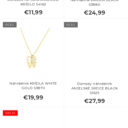
k
2
perly
KRÍDLO S4162
S3880
t
€11,99
€24,99
o
2
pierko
v
OCEĽ
OCEĽ
7
reťaz
1
ruženec
50
srdce
12
strom života
Náhrdelník KRÍDLA WHITE
Dámsky náhrdelník
GOLD S3870
ANJELSKÉ SRDCE BLACK
S1629
2
štvorlístok
€19,99
€27,99
4
trojuholníky
AKCIA
7
vločky