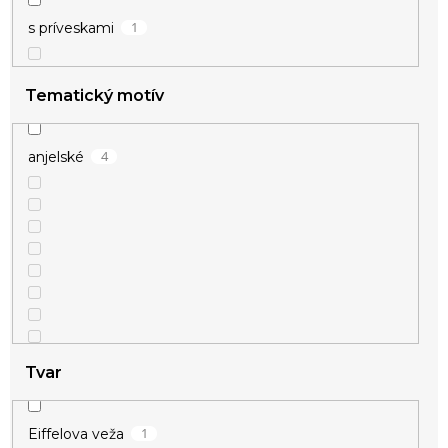
1
s príveskami
Tematický motív
4
anjelské
Tvar
2
zamilované
1
Eiffelova veža