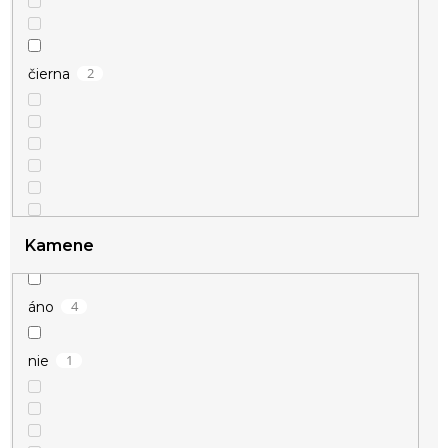
2
50 – 59 cm
2
čierna
Kamene
4
strieborná
4
áno
1
nie
1
zlatá