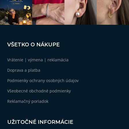
p
r
v
k
y
v
Z
ý
á
p
VŠETKO O NÁKUPE
i
p
s
ä
u
Vrátenie | výmena | reklamácia
t
i
Doprava a platba
e
Podmienky ochrany osobných údajov
Všeobecné obchodné podmienky
Reklamačný poriadok
UŽITOČNÉ INFORMÁCIE