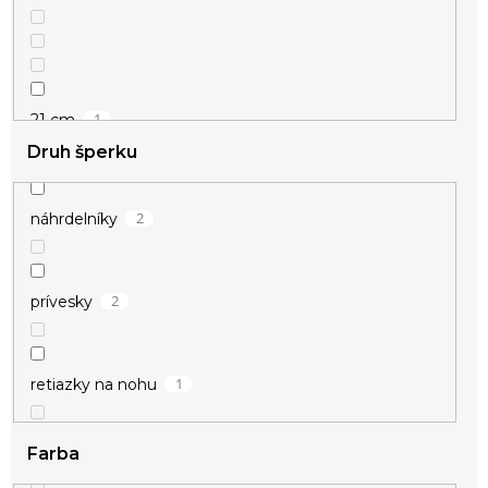
1
21 cm
Druh šperku
1
22 cm
2
náhrdelníky
1
23 cm
2
prívesky
1
24 cm a viac
1
retiazky na nohu
2
40 – 49 cm
Farba