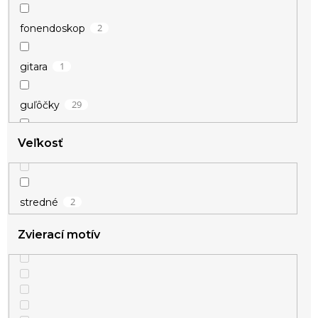
2
fonendoskop
1
gitara
29
guľôčky
Veľkosť
9
hviezdičky
1
kocka
2
stredné
5
krídla
Zvierací motív
8
krivka EKG
7
kríž