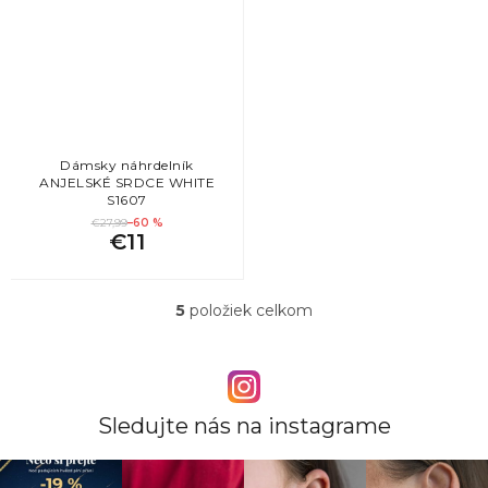
Dámsky náhrdelník
ANJELSKÉ SRDCE WHITE
S1607
€27,99
–60 %
€11
5
položiek celkom
O
v
l
á
d
a
Sledujte nás na instagrame
c
i
e