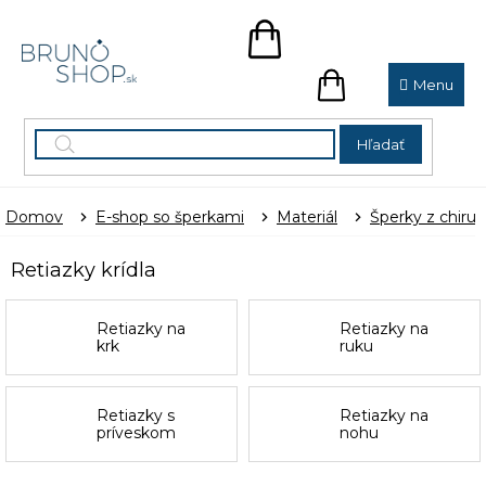
Prejsť
na
NÁKUPNÝ
obsah
KOŠÍK
NÁKUPNÝ
KOŠÍK
Hľadať
Domov
E-shop so šperkami
Materiál
Šperky z chirur
Retiazky krídla
Retiazky na
Retiazky na
krk
ruku
Retiazky s
Retiazky na
príveskom
nohu