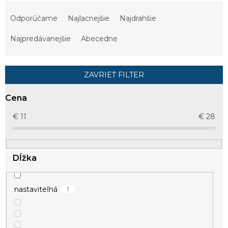
R
a
Odporúčame
Najlacnejšie
Najdrahšie
d
e
Najpredávanejšie
Abecedne
n
i
e
ZAVRIEŤ FILTER
p
r
Cena
o
d
€
11
€
28
u
k
t
Dĺžka
o
v
1
nastaviteľná