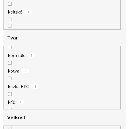
1
keltské
Tvar
1
kormidlo
3
kotva
1
krivka EKG
1
kríž
Veľkosť
2
krúžok