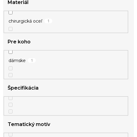
Materiál
1
chirurgická oceľ
Pre koho
1
dámske
Špecifikácia
Tematický motív