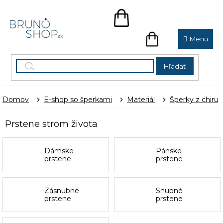
Prejsť
na
NÁKUPNÝ
obsah
KOŠÍK
NÁKUPNÝ
KOŠÍK
Hľadať
Domov
E-shop so šperkami
Materiál
Šperky z chirur
Prstene strom života
Dámske
Pánske
prstene
prstene
Zásnubné
Snubné
prstene
prstene