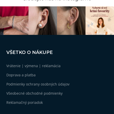
c
i
e
p
r
v
k
y
v
Z
ý
á
p
VŠETKO O NÁKUPE
i
p
s
ä
u
Vrátenie | výmena | reklamácia
t
i
Doprava a platba
e
Podmienky ochrany osobných údajov
Všeobecné obchodné podmienky
Reklamačný poriadok