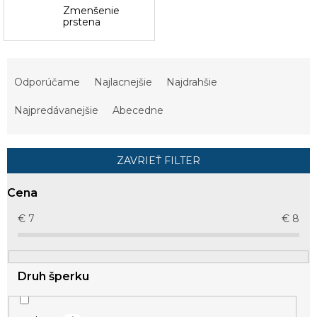
Zmenšenie
prstena
R
a
Odporúčame
Najlacnejšie
Najdrahšie
d
e
Najpredávanejšie
Abecedne
n
i
e
ZAVRIEŤ FILTER
p
r
Cena
o
d
€
7
€
8
u
k
t
Druh šperku
o
v