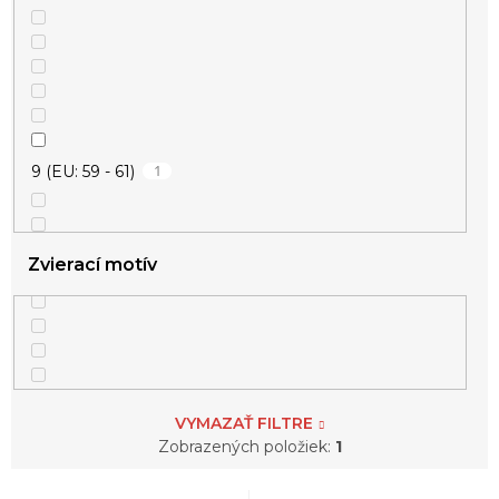
1
kvietky
1
kvietok
3
lebky
1
9 (EU: 59 - 61)
1
list
2
nekonečno
Zvierací motív
1
reťaz
13
srdce
VYMAZAŤ FILTRE
1
strom života
Zobrazených položiek:
1
1
Thorovo kladivo