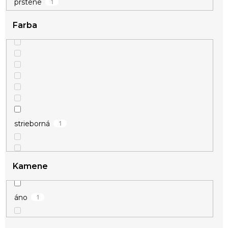
1
prstene
Farba
1
strieborná
Kamene
1
áno