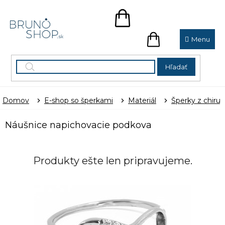
Prejsť
na
NÁKUPNÝ
obsah
KOŠÍK
NÁKUPNÝ
KOŠÍK
Hľadať
Domov
E-shop so šperkami
Materiál
Šperky z chirur
Náušnice napichovacie podkova
Produkty ešte len pripravujeme.