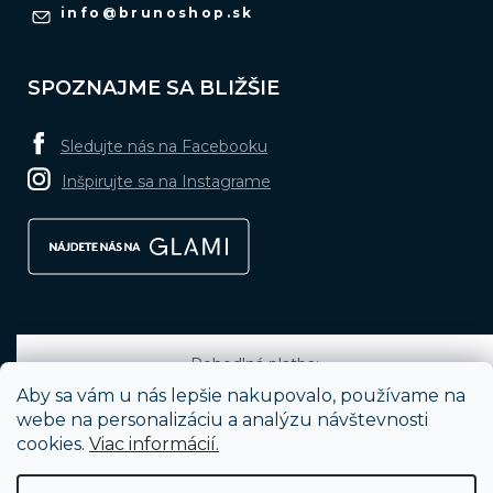
info
@
brunoshop.sk
SPOZNAJME SA BLIŽŠIE
Sledujte nás na Facebooku
Inšpirujte sa na Instagrame
Pohodlná platba:
Aby sa vám u nás lepšie nakupovalo, používame na
webe na personalizáciu a analýzu návštevnosti
cookies.
Viac informácií.
Obľúbené spôsoby dopravy: