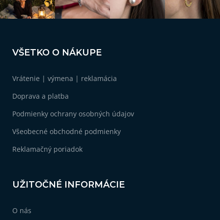
Z
á
VŠETKO O NÁKUPE
p
ä
Vrátenie | výmena | reklamácia
t
i
Doprava a platba
e
Podmienky ochrany osobných údajov
Všeobecné obchodné podmienky
Reklamačný poriadok
UŽITOČNÉ INFORMÁCIE
O nás