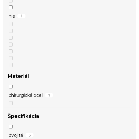
1
nie
Materiál
1
chirurgická oceľ
Špecifikácia
5
dvojité