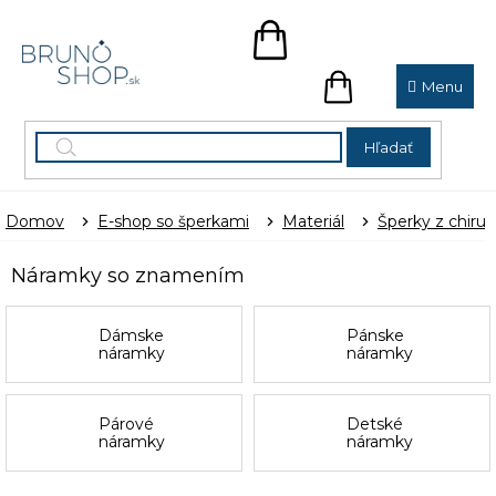
Prejsť
na
NÁKUPNÝ
obsah
KOŠÍK
NÁKUPNÝ
KOŠÍK
Hľadať
Domov
E-shop so šperkami
Materiál
Šperky z chirur
Náramky so znamením
Dámske
Pánske
náramky
náramky
Párové
Detské
náramky
náramky