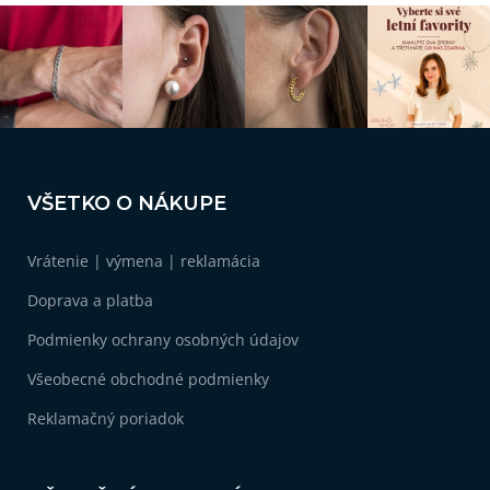
i
e
p
r
v
k
y
v
Z
ý
á
p
VŠETKO O NÁKUPE
i
p
s
ä
u
Vrátenie | výmena | reklamácia
t
i
Doprava a platba
e
Podmienky ochrany osobných údajov
Všeobecné obchodné podmienky
Reklamačný poriadok