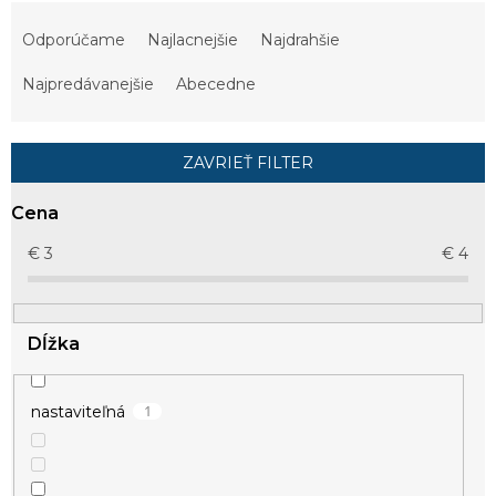
R
a
Odporúčame
Najlacnejšie
Najdrahšie
d
e
Najpredávanejšie
Abecedne
n
i
e
ZAVRIEŤ FILTER
p
r
Cena
o
d
€
3
€
4
u
k
t
Dĺžka
o
v
1
nastaviteľná