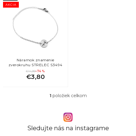
ý
AKCIA
p
i
s
p
r
o
d
u
k
Náramok znamenie
zverokruhu STRELEC S3494
t
€14,99
–74 %
o
€3,80
v
1
položiek celkom
O
v
l
á
d
a
Sledujte nás na instagrame
c