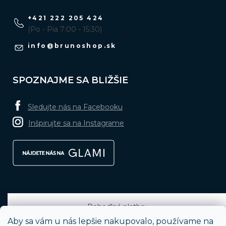
+421 222 205 424
(Po - Pia 7:00 - 15:30)
info
@
brunoshop.sk
SPOZNAJME SA BLIŽŠIE
Sledujte nás na Facebooku
Inšpirujte sa na Instagrame
Pohodlná platba:
Aby sa vám u nás lepšie nakupovalo, používame na