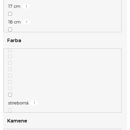
1
17 cm
1
18 cm
1
19 cm
Farba
1
20 cm
1
strieborná
Kamene