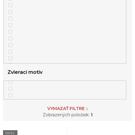
Zvierací motív
VYMAZAŤ FILTRE
Zobrazených položiek:
1
V
OCEĽ