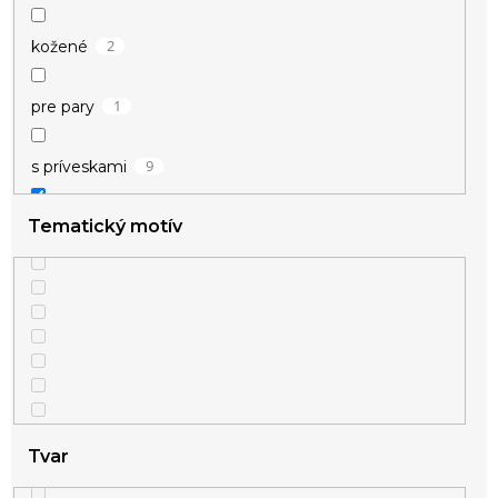
2
kožené
1
pre pary
9
s príveskami
Tematický motív
1
znamenie
Tvar