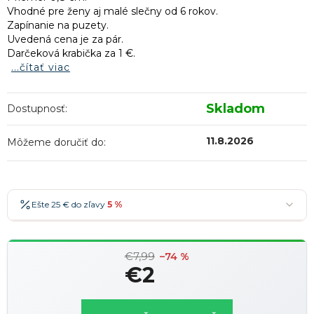
Vhodné pre ženy aj malé slečny od 6 rokov.
Zapínanie na puzety.
Uvedená cena je za pár.
Darčeková krabička za 1 €.
...čítať viac
Skladom
Dostupnosť:
11.8.2026
Môžeme doručiť do:
Ešte 25 € do zľavy
5 %
25 €
-5 %
→
€7,99
36 €
-7 %
–74 %
→
€2
47 €
-10 %
→
Najobľúbenejšia
Jednotková
58 €
-15 %
→
cena: