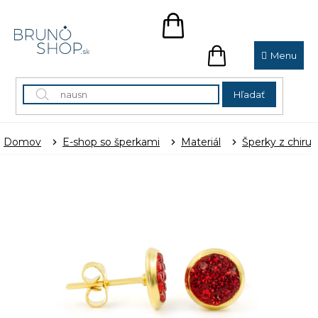
Prejsť
na
NÁKUPNÝ
obsah
KOŠÍK
NÁKUPNÝ
KOŠÍK
Hľadať
Domov
E-shop so šperkami
Materiál
Šperky z chirur