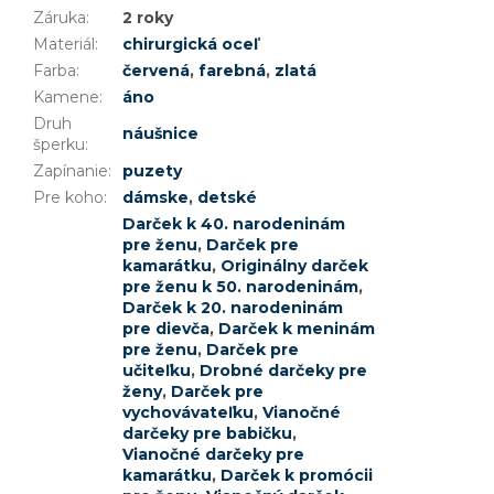
Záruka
:
2 roky
Materiál
:
chirurgická oceľ
Farba
:
červená
,
farebná
,
zlatá
Kamene
:
áno
Druh
náušnice
šperku
:
Zapínanie
:
puzety
Pre koho
:
dámske
,
detské
Darček k 40. narodeninám
pre ženu
,
Darček pre
kamarátku
,
Originálny darček
pre ženu k 50. narodeninám
,
Darček k 20. narodeninám
pre dievča
,
Darček k meninám
pre ženu
,
Darček pre
učiteľku
,
Drobné darčeky pre
ženy
,
Darček pre
vychovávateľku
,
Vianočné
darčeky pre babičku
,
Vianočné darčeky pre
kamarátku
,
Darček k promócii