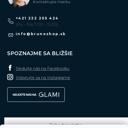
Kontaktujte Hanku
+421 222 205 424
(Po - Pia 7:00 - 15:30)
info
@
brunoshop.sk
SPOZNAJME SA BLIŽŠIE
Sledujte nás na Facebooku
Inšpirujte sa na Instagrame
Pohodlná platba: