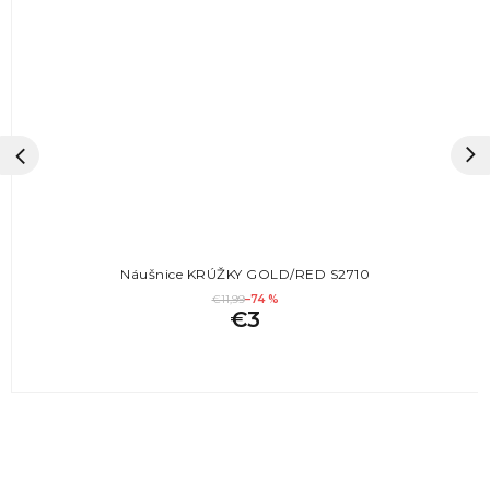
Náušnice KRÚŽKY GOLD/RED S2710
€11,99
–74 %
€3