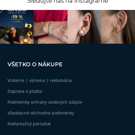
Sledujte nás na instagrame
Z
á
VŠETKO O NÁKUPE
p
ä
Vrátenie | výmena | reklamácia
t
i
Doprava a platba
e
Podmienky ochrany osobných údajov
Všeobecné obchodné podmienky
Reklamačný poriadok