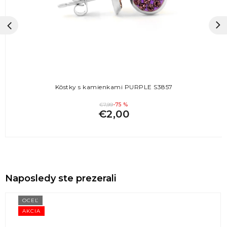
Kôstky s kamienkami PURPLE S3857
€7,99
-75 %
€2,00
Naposledy ste prezerali
OCEĽ
AKCIA