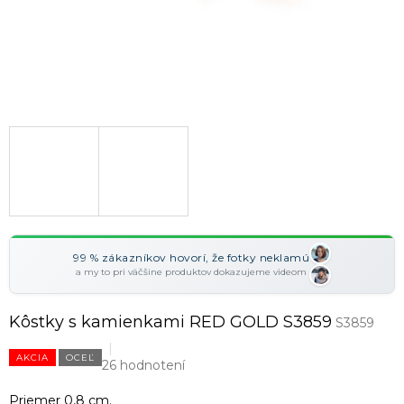
99 % zákazníkov hovorí, že fotky neklamú
a my to pri väčšine produktov dokazujeme videom
Kôstky s kamienkami RED GOLD S3859
S3859
AKCIA
OCEĽ
26 hodnotení
Priemer 0,8 cm.