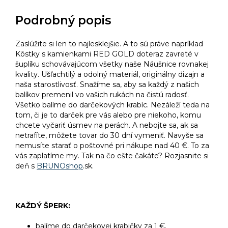
Podrobný popis
Zaslúžite si len to najlesklejšie. A to sú práve napríklad
Kôstky s kamienkami RED GOLD doteraz zavreté v
šuplíku schovávajúcom všetky naše Náušnice rovnakej
kvality. Ušľachtilý a odolný materiál, originálny dizajn a
naša starostlivosť. Snažíme sa, aby sa každý z našich
balíkov premenil vo vašich rukách na čistú radosť.
Všetko balíme do darčekových krabíc. Nezáleží teda na
tom, či je to darček pre vás alebo pre niekoho, komu
chcete vyčariť úsmev na perách. A nebojte sa, ak sa
netrafíte, môžete tovar do 30 dní vymeniť. Navyše sa
nemusíte starať o poštovné pri nákupe nad 40 €. To za
vás zaplatíme my. Tak na čo ešte čakáte? Rozjasnite si
deň s
BRUNOshop
.sk.
KAŽDÝ ŠPERK:
balíme do darčekovej krabičky za 1 €.