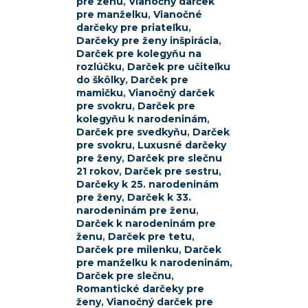
pre ženu
,
Vianočný darček
pre manželku
,
Vianočné
darčeky pre priateľku
,
Darčeky pre ženy inšpirácia
,
Darček pre kolegyňu na
rozlúčku
,
Darček pre učiteľku
do škôlky
,
Darček pre
mamičku
,
Vianočný darček
pre svokru
,
Darček pre
kolegyňu k narodeninám
,
Darček pre svedkyňu
,
Darček
pre svokru
,
Luxusné darčeky
pre ženy
,
Darček pre slečnu
21 rokov
,
Darček pre sestru
,
Darčeky k 25. narodeninám
pre ženy
,
Darček k 33.
narodeninám pre ženu
,
Darček k narodeninám pre
ženu
,
Darček pre tetu
,
Darček pre milenku
,
Darček
pre manželku k narodeninám
,
Darček pre slečnu
,
Romantické darčeky pre
ženy
,
Vianočný darček pre