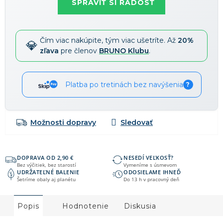
SPRAVIŤ SI RADOSŤ
Zľavy je možné kombinovať
?
Čím viac nakúpite, tým viac ušetríte. Až
20%
zľava
pre členov
BRUNO Klubu
.
Platba po tretinách bez navýšenia
?
Možnosti dopravy
DOPRAVA OD 2,90 €
NESEDÍ VEĽKOSŤ?
Bez výčitiek, bez starostí
Vymeníme s úsmevom
UDRŽATEĽNÉ BALENIE
ODOSIELAME IHNEĎ
Šetríme obaly aj planétu
Do 13 h v pracovný deň
Popis
Hodnotenie
Diskusia