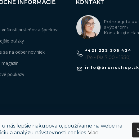
OČNÉ INFORMÁCIE
KONTAKT
Potrebujete por
s výberom?
 veľkostí prsteňov a šperkov
Kontaktujte Ha
ejšie otázky
+421 222 205 424
te sa na odber noviniek
(Po - Pia 7:00 - 15:30)
 magazín
info
@
brunoshop.s
ové poukazy
t
 u nás lepšie nakupovalo, používame na webe na
áciu a analýzu návštevnosti cookies.
Viac