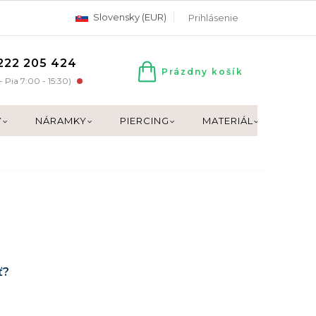
Slovensky (EUR)
Prihlásenie
222 205 424
Prázdny košík
NÁKUPNÝ
- Pia 7:00 - 15:30)
KOŠÍK
Y
NÁRAMKY
PIERCING
MATERIÁL
DARČ
ť?