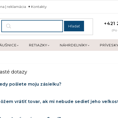
na | reklamácia
Kontakty
+421 
Hľadať
(Po 
ÁUŠNICE
RETIAZKY
NÁHRDELNÍKY
PRÍVESK
asté dotazy
edy pošlete moju zásielku?
ôžem vrátiť tovar, ak mi nebude sedieť jeho veľkos