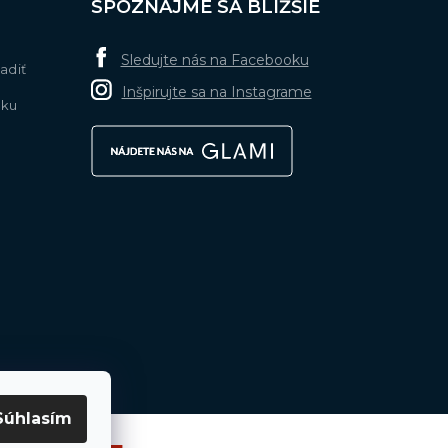
SPOZNAJME SA BLIŽŠIE
Sledujte nás na Facebooku
adiť
Inšpirujte sa na Instagrame
nku
k
Súhlasím