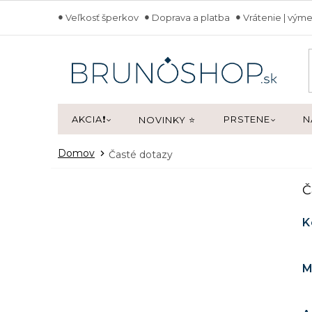
Prejsť
Veľkosť šperkov
Doprava a platba
Vrátenie | výme
na
obsah
AKCIA❗
PRSTENE
N
NOVINKY ⭐
Domov
Časté dotazy
Č
V
K
ý
p
i
M
s
č
l