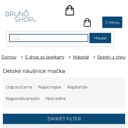
Prejsť
na
NÁKUPNÝ
obsah
KOŠÍK
NÁKUPNÝ
KOŠÍK
Hľadať
Domov
E-shop so šperkami
Materiál
Šperky z chirur
Detské náušnice mačka
R
a
Odporúčame
Najlacnejšie
Najdrahšie
d
e
Najpredávanejšie
Abecedne
n
i
e
ZAVRIEŤ FILTER
p