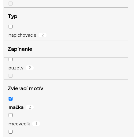
Typ
2
napichovacie
Zapínanie
2
puzety
Zvierací motív
2
mačka
1
medvedík