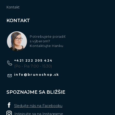
Kontakt
KONTAKT
Potrebujete poradiť
s výberom?
Kontaktujte Hanku
+421 222 205 424
(Po - Pia 7:00 - 15:30)
info
@
brunoshop.sk
SPOZNAJME SA BLIŽŠIE
Sledujte nás na Facebooku
Inšpirujte sa na Instagrame