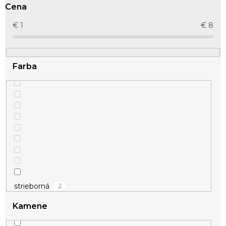
r
Cena
o
d
€
1
€
8
u
k
t
Farba
o
v
2
strieborná
Kamene