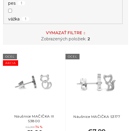
1
pes
1
vážka
VYMAZAŤ FILTRE
Zobrazených položiek:
2
V
OCEĽ
OCEĽ
ý
AKCIA
p
i
s
p
r
o
d
u
k
Náušnice MAČIČKA III
Náušnice MAČIČKA S3177
S3800
t
€6,99
–74 %
o