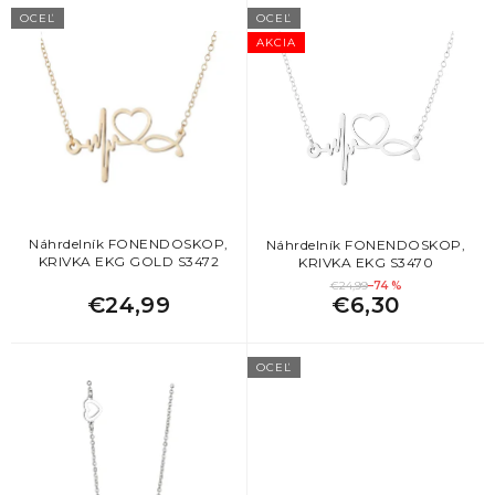
V
OCEĽ
OCEĽ
ý
12
srdce
AKCIA
p
i
1
strom života
s
p
r
o
d
u
k
Náhrdelník FONENDOSKOP,
Náhrdelník FONENDOSKOP,
KRIVKA EKG GOLD S3472
KRIVKA EKG S3470
t
€24,99
–74 %
o
€24,99
€6,30
v
OCEĽ