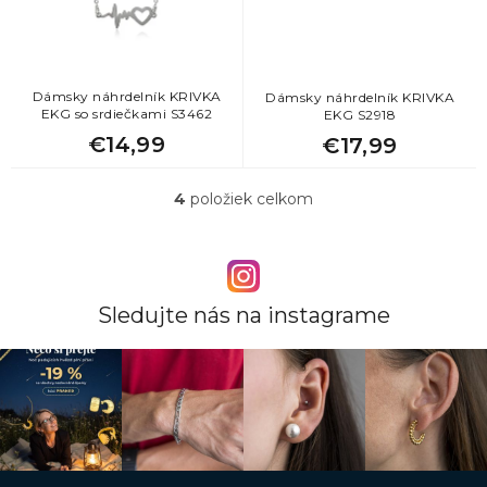
Dámsky náhrdelník KRIVKA
Dámsky náhrdelník KRIVKA
EKG so srdiečkami S3462
EKG S2918
€14,99
€17,99
4
položiek celkom
O
v
l
á
d
a
Sledujte nás na instagrame
c
i
e
p
r
v
k
y