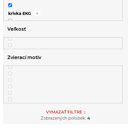
4
krivka EKG
Veľkosť
1
kvietka
1
kvietky
Zvierací motív
1
kvietok
2
mesiac
2
nekonečno
2
perly
VYMAZAŤ FILTRE
Zobrazených položiek:
4
1
pierko