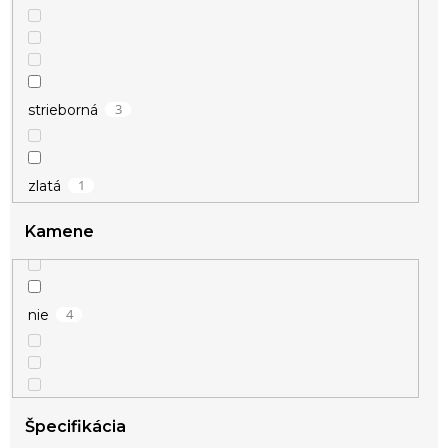
3
strieborná
1
zlatá
Kamene
4
nie
Špecifikácia