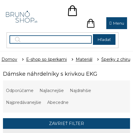
Prejsť
na
NÁKUPNÝ
obsah
KOŠÍK
NÁKUPNÝ
KOŠÍK
Hľadať
Domov
E-shop so šperkami
Materiál
Šperky z chirur
Dámske náhrdelníky s krivkou EKG
R
a
Odporúčame
Najlacnejšie
Najdrahšie
d
e
Najpredávanejšie
Abecedne
n
i
e
ZAVRIEŤ FILTER
p