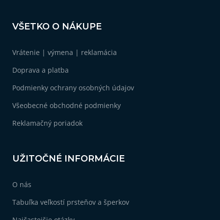
v
Z
ý
á
p
VŠETKO O NÁKUPE
i
p
s
ä
u
Vrátenie | výmena | reklamácia
t
i
Doprava a platba
e
Podmienky ochrany osobných údajov
Všeobecné obchodné podmienky
Reklamačný poriadok
UŽITOČNÉ INFORMÁCIE
O nás
Tabuľka veľkostí prsteňov a šperkov
Najčastejšie otázky