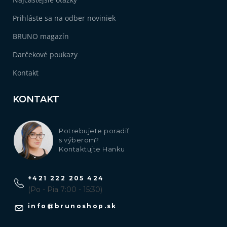
Prihláste sa na odber noviniek
BRUNO magazín
Darčekové poukazy
Kontakt
KONTAKT
Potrebujete poradiť
s výberom?
Kontaktujte Hanku
+421 222 205 424
(Po - Pia 7:00 - 15:30)
info
@
brunoshop.sk