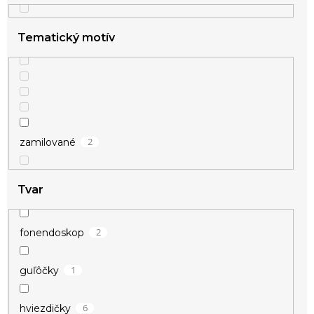
Tematický motív
2
zamilované
Tvar
2
fonendoskop
1
guľôčky
6
hviezdičky