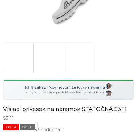
99 % zákazníkov hovorí, že fotky neklamú
a my to pri väčšine produktov dokazujeme videom
Visiaci prívesok na náramok STATOČNÁ S3111
S3111
AKCIA
OCEĽ
33 hodnotení