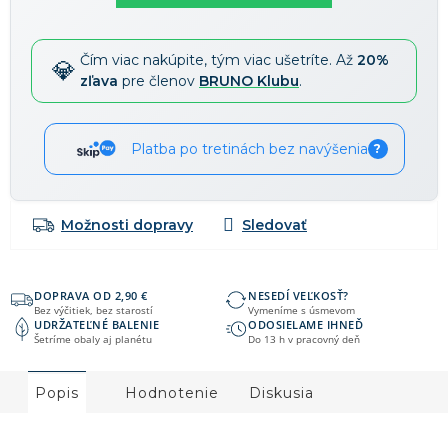
Čím viac nakúpite, tým viac ušetríte. Až
20%
zľava
pre členov
BRUNO Klubu
.
Platba po tretinách bez navýšenia
?
Možnosti dopravy
DOPRAVA OD 2,90 €
NESEDÍ VEĽKOSŤ?
Bez výčitiek, bez starostí
Vymeníme s úsmevom
UDRŽATEĽNÉ BALENIE
ODOSIELAME IHNEĎ
Šetríme obaly aj planétu
Do 13 h v pracovný deň
Popis
Hodnotenie
Diskusia