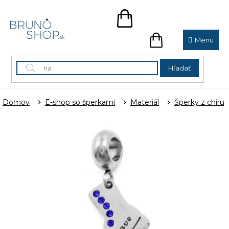
Prejsť
na
NÁKUPNÝ
obsah
KOŠÍK
NÁKUPNÝ
KOŠÍK
Hľadať
Domov
E-shop so šperkami
Materiál
Šperky z chirur