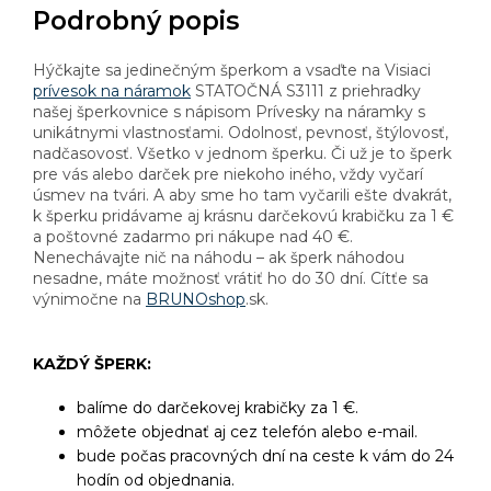
Podrobný popis
Hýčkajte sa jedinečným šperkom a vsaďte na Visiaci
prívesok na náramok
STATOČNÁ S3111 z priehradky
našej šperkovnice s nápisom Prívesky na náramky s
unikátnymi vlastnosťami. Odolnosť, pevnosť, štýlovosť,
nadčasovosť. Všetko v jednom šperku. Či už je to šperk
pre vás alebo darček pre niekoho iného, vždy vyčarí
úsmev na tvári. A aby sme ho tam vyčarili ešte dvakrát,
k šperku pridávame aj krásnu darčekovú krabičku za 1 €
a poštovné zadarmo pri nákupe nad 40 €.
Nenechávajte nič na náhodu – ak šperk náhodou
nesadne, máte možnosť vrátiť ho do 30 dní. Cítťe sa
výnimočne na
BRUNOshop
.sk.
KAŽDÝ ŠPERK:
balíme do darčekovej krabičky za 1 €.
môžete objednať aj cez telefón alebo e-mail.
bude počas pracovných dní na ceste k vám do 24
hodín od objednania.