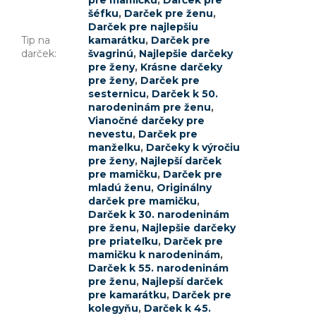
pre mamičku
,
Darček pre
šéfku
,
Darček pre ženu
,
Darček pre najlepšiu
Tip na
kamarátku
,
Darček pre
darček
:
švagrinú
,
Najlepšie darčeky
pre ženy
,
Krásne darčeky
pre ženy
,
Darček pre
sesternicu
,
Darček k 50.
narodeninám pre ženu
,
Vianočné darčeky pre
nevestu
,
Darček pre
manželku
,
Darčeky k výročiu
pre ženy
,
Najlepší darček
pre mamičku
,
Darček pre
mladú ženu
,
Originálny
darček pre mamičku
,
Darček k 30. narodeninám
pre ženu
,
Najlepšie darčeky
pre priateľku
,
Darček pre
mamičku k narodeninám
,
Darček k 55. narodeninám
pre ženu
,
Najlepší darček
pre kamarátku
,
Darček pre
kolegyňu
,
Darček k 45.