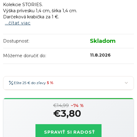
Kolekcie STORIES.
Výška prívesku 1,4 cm, šírka 1,4 cm.
Darčeková krabička za 1 €.
...čítať viac
Skladom
Dostupnosť:
11.8.2026
Môžeme doručiť do:
Ešte 25 € do zľavy
5 %
25 €
-5 %
→
€14,99
36 €
-7 %
–74 %
→
€3,80
47 €
-10 %
→
Najobľúbenejšia
Jednotková
58 €
-15 %
→
cena:
SPRAVIŤ SI RADOSŤ
Zľavy je možné kombinovať
?