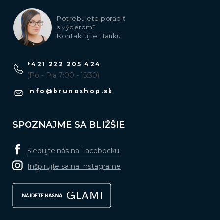
Potrebujete poradiť
s výberom?
Kontaktujte Hanku
+421 222 205 424
(Po - Pia 7:00 - 15:30)
info
@
brunoshop.sk
SPOZNAJME SA BLIŽŠIE
Sledujte nás na Facebooku
Inšpirujte sa na Instagrame