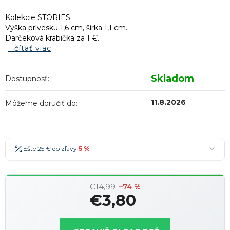
Kolekcie STORIES.
Výška prívesku 1,6 cm, šírka 1,1 cm.
Darčeková krabička za 1 €.
...čítať viac
Skladom
Dostupnosť:
11.8.2026
Môžeme doručiť do:
Ešte 25 € do zľavy
5 %
25 €
-5 %
→
€14,99
36 €
-7 %
–74 %
→
€3,80
47 €
-10 %
→
Najobľúbenejšia
Jednotková
58 €
-15 %
→
cena: