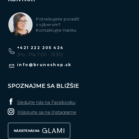
Potrebujete poradiť
s výberom?
Kontaktujte Hanku
+421 222 205 424
(Po - Pia 7:00 - 15:30)
info
@
brunoshop.sk
SPOZNAJME SA BLIŽŠIE
Sledujte nás na Facebooku
Inšpirujte sa na Instagrame