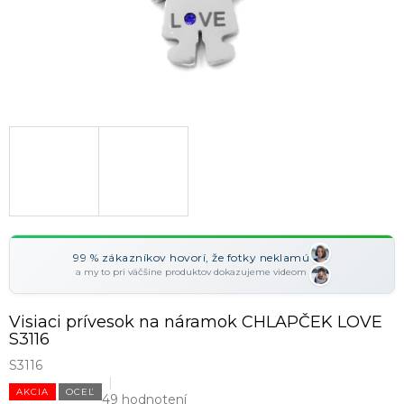
99 % zákazníkov hovorí, že fotky neklamú
a my to pri väčšine produktov dokazujeme videom
Visiaci prívesok na náramok CHLAPČEK LOVE
S3116
S3116
AKCIA
OCEĽ
49 hodnotení