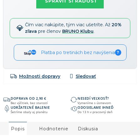
SPRAVIŤ SI RADOSŤ
Zľavy je možné kombinovať
?
Čím viac nakúpite, tým viac ušetríte. Až
20%
zľava
pre členov
BRUNO Klubu
.
Platba po tretinách bez navýšenia
?
Možnosti dopravy
DOPRAVA OD 2,90 €
NESEDÍ VEĽKOSŤ?
Bez výčitiek, bez starostí
Vymeníme s úsmevom
UDRŽATEĽNÉ BALENIE
ODOSIELAME IHNEĎ
Šetríme obaly aj planétu
Do 13 h v pracovný deň
Popis
Hodnotenie
Diskusia