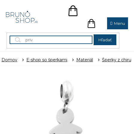
Prejsť
na
NÁKUPNÝ
obsah
KOŠÍK
NÁKUPNÝ
KOŠÍK
Hľadať
Domov
E-shop so šperkami
Materiál
Šperky z chirur