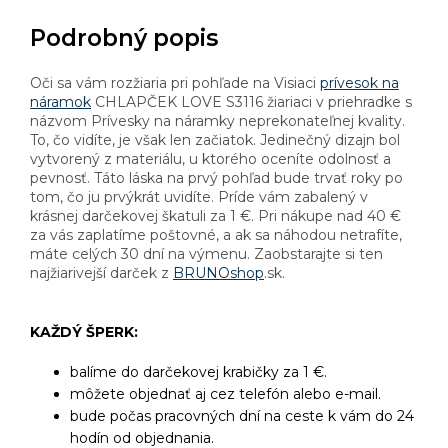
Podrobný popis
Oči sa vám rozžiaria pri pohľade na Visiaci
prívesok na
náramok
CHLAPČEK LOVE S3116 žiariaci v priehradke s
názvom Prívesky na náramky neprekonateľnej kvality.
To, čo vidíte, je však len začiatok. Jedinečný dizajn bol
vytvorený z materiálu, u ktorého oceníte odolnosť a
pevnosť. Táto láska na prvý pohľad bude trvať roky po
tom, čo ju prvýkrát uvidíte. Príde vám zabalený v
krásnej darčekovej škatuli za 1 €. Pri nákupe nad 40 €
za vás zaplatíme poštovné, a ak sa náhodou netrafíte,
máte celých 30 dní na výmenu. Zaobstarajte si ten
najžiarivejší darček z
BRUNOshop
.sk.
KAŽDÝ ŠPERK:
balíme do darčekovej krabičky za 1 €.
môžete objednať aj cez telefón alebo e-mail.
bude počas pracovných dní na ceste k vám do 24
hodín od objednania.