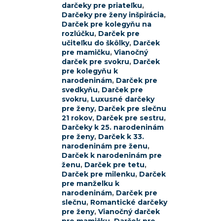
darčeky pre priateľku
,
Darčeky pre ženy inšpirácia
,
Darček pre kolegyňu na
rozlúčku
,
Darček pre
učiteľku do škôlky
,
Darček
pre mamičku
,
Vianočný
darček pre svokru
,
Darček
pre kolegyňu k
narodeninám
,
Darček pre
svedkyňu
,
Darček pre
svokru
,
Luxusné darčeky
pre ženy
,
Darček pre slečnu
21 rokov
,
Darček pre sestru
,
Darčeky k 25. narodeninám
pre ženy
,
Darček k 33.
narodeninám pre ženu
,
Darček k narodeninám pre
ženu
,
Darček pre tetu
,
Darček pre milenku
,
Darček
pre manželku k
narodeninám
,
Darček pre
slečnu
,
Romantické darčeky
pre ženy
,
Vianočný darček