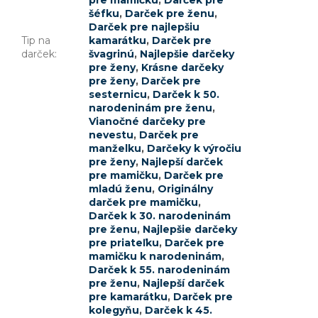
pre mamičku
,
Darček pre
šéfku
,
Darček pre ženu
,
Darček pre najlepšiu
Tip na
kamarátku
,
Darček pre
darček
:
švagrinú
,
Najlepšie darčeky
pre ženy
,
Krásne darčeky
pre ženy
,
Darček pre
sesternicu
,
Darček k 50.
narodeninám pre ženu
,
Vianočné darčeky pre
nevestu
,
Darček pre
manželku
,
Darčeky k výročiu
pre ženy
,
Najlepší darček
pre mamičku
,
Darček pre
mladú ženu
,
Originálny
darček pre mamičku
,
Darček k 30. narodeninám
pre ženu
,
Najlepšie darčeky
pre priateľku
,
Darček pre
mamičku k narodeninám
,
Darček k 55. narodeninám
pre ženu
,
Najlepší darček
pre kamarátku
,
Darček pre
kolegyňu
,
Darček k 45.