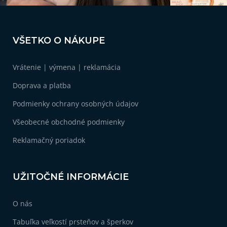
Z
á
VŠETKO O NÁKUPE
p
ä
Vrátenie | výmena | reklamácia
t
i
Doprava a platba
e
Podmienky ochrany osobných údajov
Všeobecné obchodné podmienky
Reklamačný poriadok
UŽITOČNÉ INFORMÁCIE
O nás
Tabuľka veľkostí prsteňov a šperkov