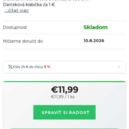
Darčeková krabička za 1 €.
...čítať viac
Skladom
Dostupnosť:
10.8.2026
Môžeme doručiť do:
Ešte 25 € do zľavy
5 %
25 €
-5 %
→
€11,99
36 €
-7 %
→
Jednotková
€11,99 / 1 ks
47 €
-10 %
→
Najobľúbenejšia
cena:
58 €
-15 %
→
SPRAVIŤ SI RADOSŤ
Zľavy je možné kombinovať
?