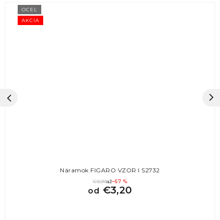
OCEĽ
AKCIA
Náramok FIGARO VZOR I S2732
€9,99
až
–67 %
€3,20
od