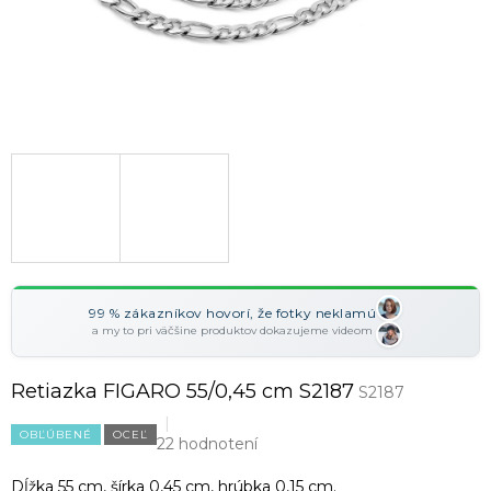
99 % zákazníkov hovorí, že fotky neklamú
a my to pri väčšine produktov dokazujeme videom
Retiazka FIGARO 55/0,45 cm S2187
S2187
OBĽÚBENÉ
OCEĽ
22 hodnotení
Dĺžka 55 cm, šírka 0,45 cm, hrúbka 0,15 cm.