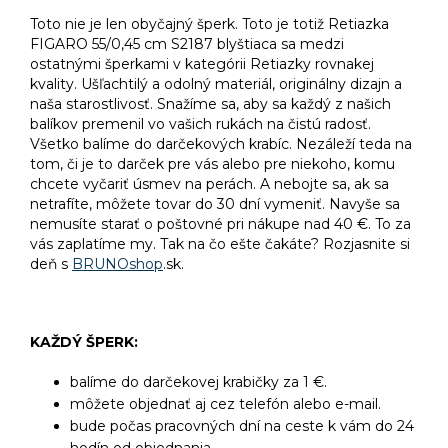
Toto nie je len obyčajný šperk. Toto je totiž Retiazka
FIGARO 55/0,45 cm S2187 blyštiaca sa medzi
ostatnými šperkami v kategórii Retiazky rovnakej
kvality. Ušľachtilý a odolný materiál, originálny dizajn a
naša starostlivosť. Snažíme sa, aby sa každý z našich
balíkov premenil vo vašich rukách na čistú radosť.
Všetko balíme do darčekových krabíc. Nezáleží teda na
tom, či je to darček pre vás alebo pre niekoho, komu
chcete vyčariť úsmev na perách. A nebojte sa, ak sa
netrafíte, môžete tovar do 30 dní vymeniť. Navyše sa
nemusíte starať o poštovné pri nákupe nad 40 €. To za
vás zaplatíme my. Tak na čo ešte čakáte? Rozjasnite si
deň s
BRUNOshop
.sk.
KAŽDÝ ŠPERK:
balíme do darčekovej krabičky za 1 €.
môžete objednať aj cez telefón alebo e-mail.
bude počas pracovných dní na ceste k vám do 24