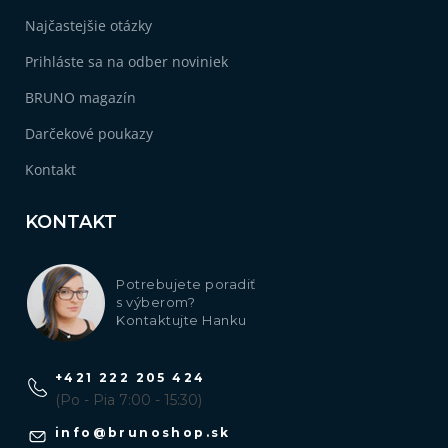
Najčastejšie otázky
Prihláste sa na odber noviniek
BRUNO magazín
Darčekové poukazy
Kontakt
KONTAKT
Potrebujete poradiť
s výberom?
Kontaktujte Hanku
+421 222 205 424
(Po - Pia 7:00 - 15:30)
info
@
brunoshop.sk