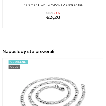
Náramok FIGARO VZOR I 0,6 cm S4358
€11,99
-73 %
€3,20
Naposledy ste prezerali
OBĽÚBENÉ
OCEĽ