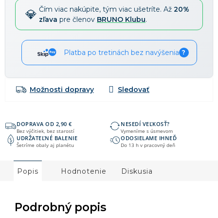
Čím viac nakúpite, tým viac ušetríte. Až
20%
zľava
pre členov
BRUNO Klubu
.
Platba po tretinách bez navýšenia
?
Možnosti dopravy
DOPRAVA OD 2,90 €
NESEDÍ VEĽKOSŤ?
Bez výčitiek, bez starostí
Vymeníme s úsmevom
UDRŽATEĽNÉ BALENIE
ODOSIELAME IHNEĎ
Šetríme obaly aj planétu
Do 13 h v pracovný deň
Popis
Hodnotenie
Diskusia
Podrobný popis