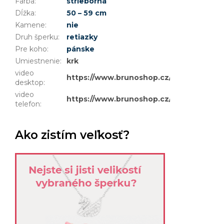
Farba
:
strieborná
Dĺžka
:
50 – 59 cm
Kamene
:
nie
Druh šperku
:
retiazky
Pre koho
:
pánske
Umiestnenie
:
krk
video
https://www.brunoshop.cz/user/documen
desktop
:
video
https://www.brunoshop.cz/user/docume
telefon
:
Ako zistím veľkosť?