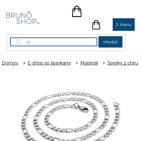
Prejsť
na
NÁKUPNÝ
obsah
KOŠÍK
NÁKUPNÝ
KOŠÍK
Hľadať
Domov
E-shop so šperkami
Materiál
Šperky z chirur