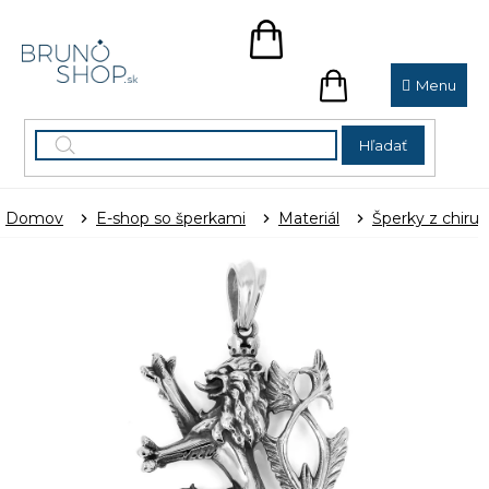
Prejsť
na
NÁKUPNÝ
obsah
KOŠÍK
NÁKUPNÝ
KOŠÍK
Hľadať
Domov
E-shop so šperkami
Materiál
Šperky z chirur