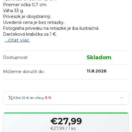
Priemer očka 0,7 cm.
Váha 33 g.
Prívesok je obojstranný.
Uvedená cena je bez retiazky.
Fotografia prívesku na retiazke je iba ilustračná.
Darčeková krabička za 1 €.
...čítať viac
Skladom
Dostupnosť:
11.8.2026
Môžeme doručiť do:
Ešte 25 € do zľavy
5 %
25 €
-5 %
→
€27,99
36 €
-7 %
→
Jednotková
€27,99 / 1 ks
47 €
-10 %
→
Najobľúbenejšia