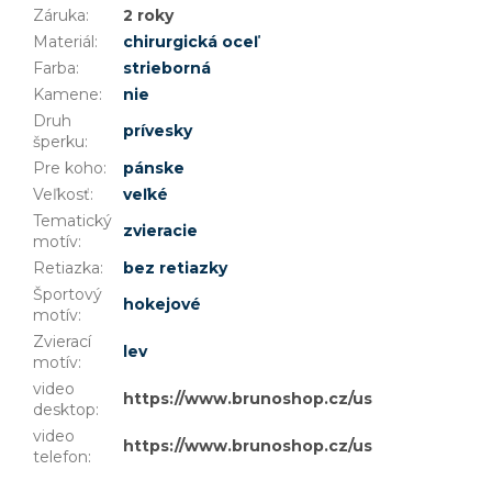
Záruka
:
2 roky
Materiál
:
chirurgická oceľ
Farba
:
strieborná
Kamene
:
nie
Druh
prívesky
šperku
:
Pre koho
:
pánske
Veľkosť
:
veľké
Tematický
zvieracie
motív
:
Retiazka
:
bez retiazky
Športový
hokejové
motív
:
Zvierací
lev
motív
:
video
https://www.brunoshop.cz/user/documents
desktop
:
video
https://www.brunoshop.cz/user/document
telefon
: