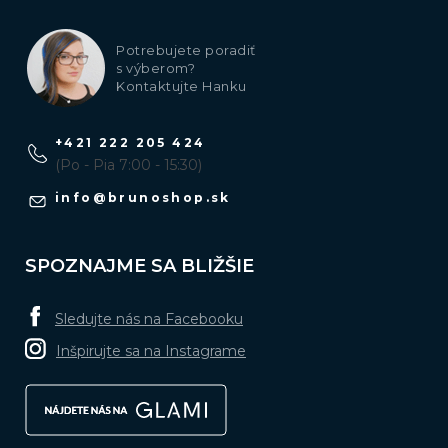
Potrebujete poradiť
s výberom?
Kontaktujte Hanku
+421 222 205 424
(Po - Pia 7:00 - 15:30)
info
@
brunoshop.sk
SPOZNAJME SA BLIŽŠIE
Sledujte nás na Facebooku
Inšpirujte sa na Instagrame