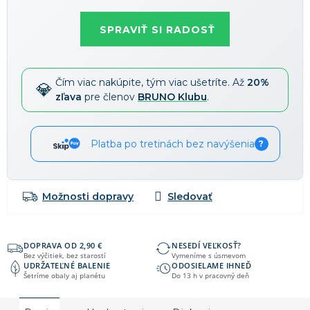
cena:
58 €
-15 %
→
SPRAVIŤ SI RADOSŤ
Zľavy je možné kombinovať
?
Čím viac nakúpite, tým viac ušetríte. Až
20%
zľava
pre členov
BRUNO Klubu
.
Platba po tretinách bez navýšenia
?
Možnosti dopravy
DOPRAVA OD 2,90 €
NESEDÍ VEĽKOSŤ?
Bez výčitiek, bez starostí
Vymeníme s úsmevom
UDRŽATEĽNÉ BALENIE
ODOSIELAME IHNEĎ
Šetríme obaly aj planétu
Do 13 h v pracovný deň