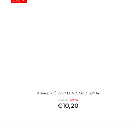
AKCIA
Prívesok ČESKÝ LEV GOLD S2714
€32,99
–69 %
€10,20