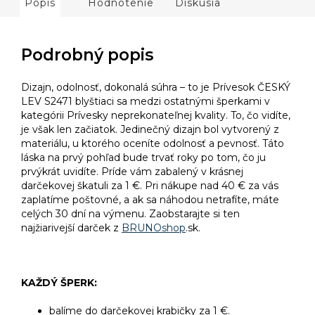
Popis
Hodnotenie
Diskusia
Podrobný popis
Dizajn, odolnosť, dokonalá súhra – to je Prívesok ČESKÝ
LEV S2471 blyštiaci sa medzi ostatnými šperkami v
kategórii Prívesky neprekonateľnej kvality. To, čo vidíte,
je však len začiatok. Jedinečný dizajn bol vytvorený z
materiálu, u ktorého oceníte odolnosť a pevnosť. Táto
láska na prvý pohľad bude trvať roky po tom, čo ju
prvýkrát uvidíte. Príde vám zabalený v krásnej
darčekovej škatuli za 1 €. Pri nákupe nad 40 € za vás
zaplatíme poštovné, a ak sa náhodou netrafíte, máte
celých 30 dní na výmenu. Zaobstarajte si ten
najžiarivejší darček z
BRUNOshop
.sk.
KAŽDÝ ŠPERK:
balíme do darčekovej krabičky za 1 €.