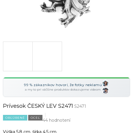
99 % zákazníkov hovorí, že fotky neklamú
a my to pri väčšine produktov dokazujeme videom
Prívesok ČESKÝ LEV S2471
S2471
OBĽÚBENÉ
OCEĽ
44 hodnotení
Výška 5,8 cm, šírka 4,5 cm.