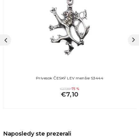
Prívesok ČESKÝ LEV menšie S3444
€27,99
-75 %
€7,10
Naposledy ste prezerali