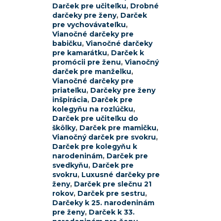
Darček pre učiteľku
,
Drobné
darčeky pre ženy
,
Darček
pre vychovávateľku
,
Vianočné darčeky pre
babičku
,
Vianočné darčeky
pre kamarátku
,
Darček k
promócii pre ženu
,
Vianočný
darček pre manželku
,
Vianočné darčeky pre
priateľku
,
Darčeky pre ženy
inšpirácia
,
Darček pre
kolegyňu na rozlúčku
,
Darček pre učiteľku do
škôlky
,
Darček pre mamičku
,
Vianočný darček pre svokru
,
Darček pre kolegyňu k
narodeninám
,
Darček pre
svedkyňu
,
Darček pre
svokru
,
Luxusné darčeky pre
ženy
,
Darček pre slečnu 21
rokov
,
Darček pre sestru
,
Darčeky k 25. narodeninám
pre ženy
,
Darček k 33.