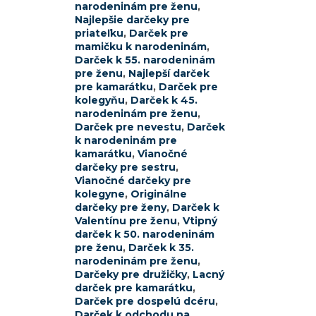
narodeninám pre ženu
,
Najlepšie darčeky pre
priateľku
,
Darček pre
mamičku k narodeninám
,
Darček k 55. narodeninám
pre ženu
,
Najlepší darček
pre kamarátku
,
Darček pre
kolegyňu
,
Darček k 45.
narodeninám pre ženu
,
Darček pre nevestu
,
Darček
k narodeninám pre
kamarátku
,
Vianočné
darčeky pre sestru
,
Vianočné darčeky pre
kolegyne
,
Originálne
darčeky pre ženy
,
Darček k
Valentínu pre ženu
,
Vtipný
darček k 50. narodeninám
pre ženu
,
Darček k 35.
narodeninám pre ženu
,
Darčeky pre družičky
,
Lacný
darček pre kamarátku
,
Darček pre dospelú dcéru
,
Darček k odchodu na