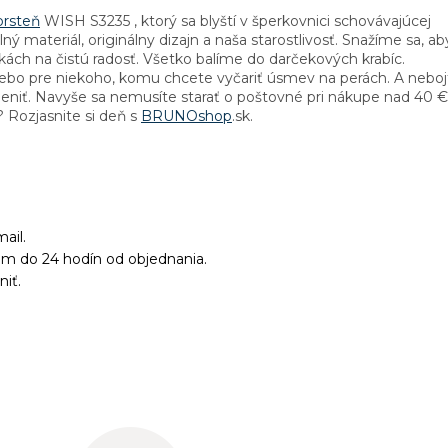
prsteň
WISH S3235 , ktorý sa blyští v šperkovnici schovávajúcej
lný materiál, originálny dizajn a naša starostlivosť. Snažíme sa, ab
ukách na čistú radosť. Všetko balíme do darčekových krabíc.
 alebo pre niekoho, komu chcete vyčariť úsmev na perách. A neboj
meniť. Navyše sa nemusíte starať o poštovné pri nákupe nad 40 €
 Rozjasnite si deň s
BRUNOshop
.sk.
ail.
ám do 24 hodín od objednania.
niť.