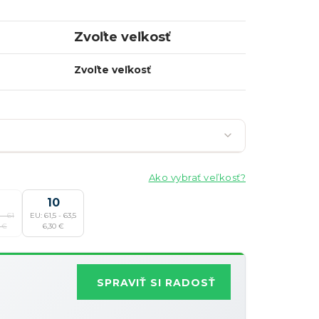
Zvoľte veľkosť
Zvoľte veľkosť
Ako vybrať veľkosť?
10
 - 61
EU: 61,5 - 63,5
Najobľúbenejšia
 €
6,30 €
Zľavy je možné kombinovať
?
SPRAVIŤ SI RADOSŤ