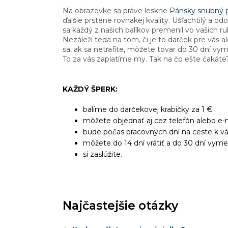
Na obrazovke sa práve leskne
Pánsky snubný 
ďalšie prstene rovnakej kvality. Ušľachtilý a odo
sa každý z našich balíkov premenil vo vašich r
Nezáleží teda na tom, či je to darček pre vás
sa, ak sa netrafíte, môžete tovar do 30 dní vy
To za vás zaplatíme my. Tak na čo ešte čakáte?
KAŽDÝ ŠPERK:
balíme do darčekovej krabičky za 1 €.
môžete objednať aj cez telefón alebo e-m
bude počas pracovných dní na ceste k v
môžete do 14 dní vrátiť a do 30 dní vyme
si zaslúžite.
Najčastejšie otázky