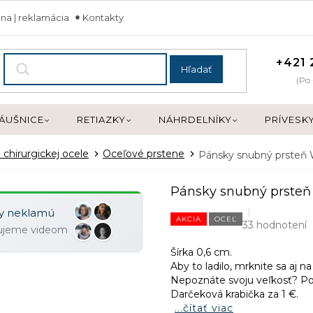
na | reklamácia
Kontakty
+421 
Hľadať
(Po 
ÁUŠNICE
RETIAZKY
NÁHRDELNÍKY
PRÍVESK
 chirurgickej ocele
Oceľové prstene
Pánsky snubný prsteň
Pánsky snubný prsteň
ky neklamú
AKCIA
OCEĽ
33 hodnotení
zujeme videom
Šírka 0,6 cm.
Aby to ladilo, mrknite sa aj n
Nepoznáte svoju veľkosť? 
Darčeková krabička za 1 €.
...čítať viac