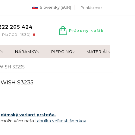
Slovensky (EUR)
Prihlásenie
222 205 424
Prázdny košík
NÁKUPNÝ
- Pia 7:00 - 15:30)
KOŠÍK
Y
NÁRAMKY
PIERCING
MATERIÁL
DARČ
 WISH S3235
 WISH S3235
a
dámský variant prsteňa.
Pomôže vám naša
tabuľka veľkosti šperkov
.