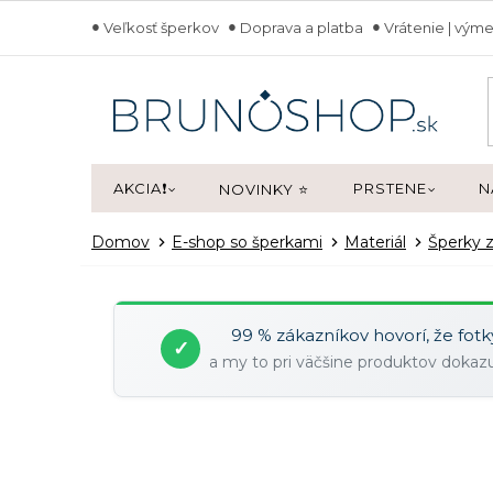
Prejsť
Veľkosť šperkov
Doprava a platba
Vrátenie | výme
na
obsah
AKCIA❗
PRSTENE
N
NOVINKY ⭐
Domov
E-shop so šperkami
Materiál
Šperky z
99 % zákazníkov hovorí, že fot
✓
a my to pri väčšine produktov doka