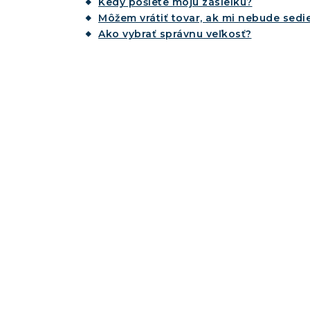
Kedy pošlete moju zásielku?
Môžem vrátiť tovar, ak mi nebude sedie
Ako vybrať správnu veľkosť?