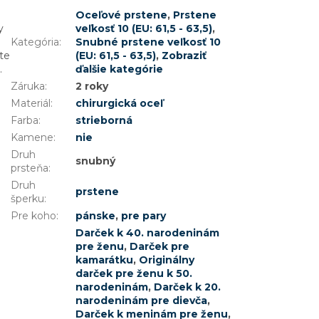
Oceľové prstene
,
Prstene
y
veľkosť 10 (EU: 61,5 - 63,5)
,
Kategória
:
Snubné prstene veľkosť 10
te
(EU: 61,5 - 63,5)
,
Zobraziť
.
ďalšie kategórie
Záruka
:
2 roky
Materiál
:
chirurgická oceľ
Farba
:
strieborná
Kamene
:
nie
Druh
snubný
prsteňa
:
Druh
prstene
šperku
:
Pre koho
:
pánske
,
pre pary
Darček k 40. narodeninám
pre ženu
,
Darček pre
kamarátku
,
Originálny
darček pre ženu k 50.
narodeninám
,
Darček k 20.
narodeninám pre dievča
,
Darček k meninám pre ženu
,