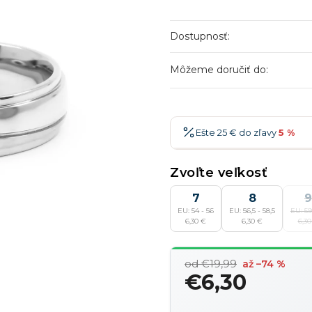
Dostupnosť:
Môžeme doručiť do:
Ešte 25 € do zľavy
5 %
25 €
-5 %
→
Zvoľte veľkosť
36 €
-7 %
→
7
8
9
EU: 54 - 56
EU: 56,5 - 58,5
EU: 59
47 €
-10 %
→
6,30 €
6,30 €
6,30
58 €
-15 %
→
od €19,99
až –74 %
€6,30
Jednotková