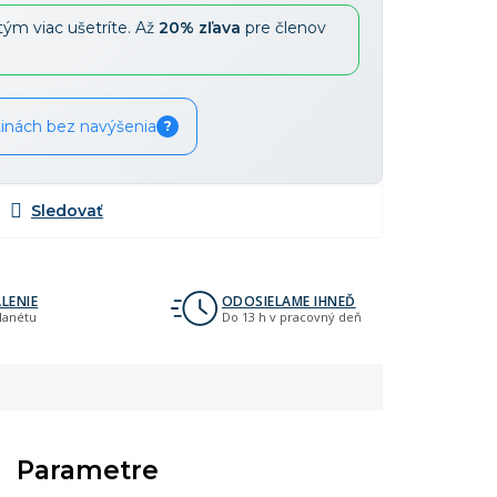
tým viac ušetríte. Až
20% zľava
pre členov
tinách bez navýšenia
?
LENIE
ODOSIELAME IHNEĎ
planétu
Do 13 h v pracovný deň
Parametre