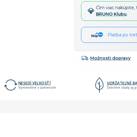
cena:
Čím viac nakúpite, 
BRUNO Klubu
.
Platba po tre
Možnosti dopravy
NESEDÍ VEĽKOSŤ?
UDRŽATEĽNÉ BA
Vymeníme s úsmevom
Šetríme obaly aj 