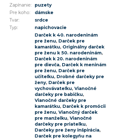
Zapínanie
:
puzety
Pre koho
:
dámske
Tvar
:
srdce
Typ
:
napichovacie
Darček k 40. narodeninám
pre ženu
,
Darček pre
kamarátku
,
Originálny darček
pre ženu k 50. narodeninám
,
Darček k 20. narodeninám
pre dievča
,
Darček k meninám
pre ženu
,
Darček pre
učiteľku
,
Drobné darčeky pre
ženy
,
Darček pre
vychovávateľku
,
Vianočné
darčeky pre babičku
,
Vianočné darčeky pre
kamarátku
,
Darček k promócii
pre ženu
,
Vianočný darček
pre manželku
,
Vianočné
darčeky pre priateľku
,
Darčeky pre ženy inšpirácia
,
Darček pre kolegyňu na