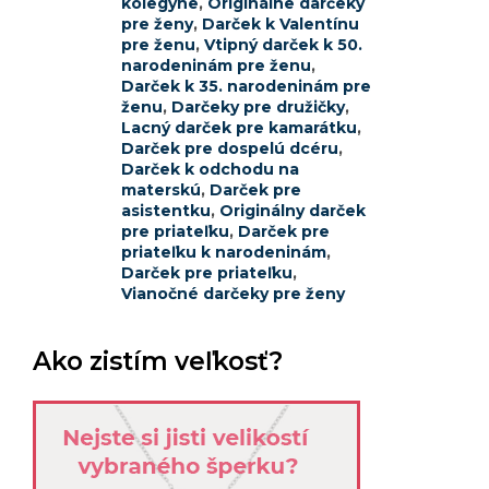
kolegyne
,
Originálne darčeky
pre ženy
,
Darček k Valentínu
pre ženu
,
Vtipný darček k 50.
narodeninám pre ženu
,
Darček k 35. narodeninám pre
ženu
,
Darčeky pre družičky
,
Lacný darček pre kamarátku
,
Darček pre dospelú dcéru
,
Darček k odchodu na
materskú
,
Darček pre
asistentku
,
Originálny darček
pre priateľku
,
Darček pre
priateľku k narodeninám
,
Darček pre priateľku
,
Vianočné darčeky pre ženy
Ako zistím veľkosť?