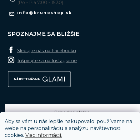
(Po - Pia 7:00 - 15:30)
info
@
brunoshop.sk
SPOZNAJME SA BLIŽŠIE
Sledujte nás na Facebooku
Inšpirujte sa na Instagrame
Pohodlná platba:
Aby sa vám u nás lepšie nakupovalo, používame na
webe na personalizáciu a analýzu návštevnosti
cookies.
Viac informácií.