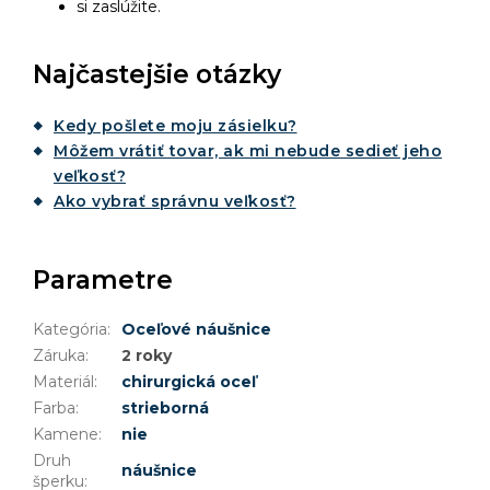
si zaslúžite.
Najčastejšie otázky
Kedy pošlete moju zásielku?
Môžem vrátiť tovar, ak mi nebude sedieť jeho
veľkosť?
Ako vybrať správnu veľkosť?
Parametre
Kategória
:
Oceľové náušnice
Záruka
:
2 roky
Materiál
:
chirurgická oceľ
Farba
:
strieborná
Kamene
:
nie
Druh
náušnice
šperku
: