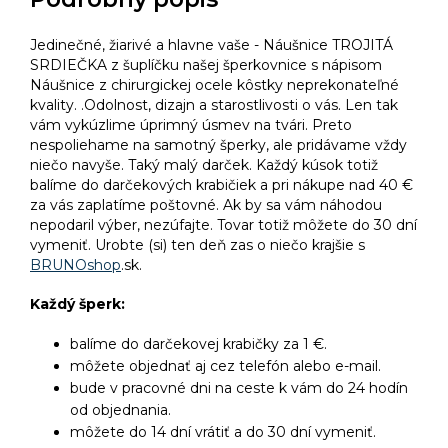
Jedinečné, žiarivé a hlavne vaše - Náušnice TROJITÁ
SRDIEČKA z šuplíčku našej šperkovnice s nápisom
Náušnice z chirurgickej ocele kôstky neprekonateľné
kvality. .Odolnost, dizajn a starostlivosti o vás. Len tak
vám vykúzlime úprimný úsmev na tvári. Preto
nespoliehame na samotný šperky, ale pridávame vždy
niečo navyše. Taký malý darček. Každý kúsok totiž
balíme do darčekových krabičiek a pri nákupe nad 40 €
za vás zaplatíme poštovné. Ak by sa vám náhodou
nepodaril výber, nezúfajte. Tovar totiž môžete do 30 dní
vymeniť. Urobte (si) ten deň zas o niečo krajšie s
BRUNOshop
.sk.
Každý šperk:
balíme do darčekovej krabičky za 1 €.
môžete objednať aj cez telefón alebo e-mail.
bude v pracovné dni na ceste k vám do 24 hodín
od objednania.
môžete do 14 dní vrátiť a do 30 dní vymeniť.