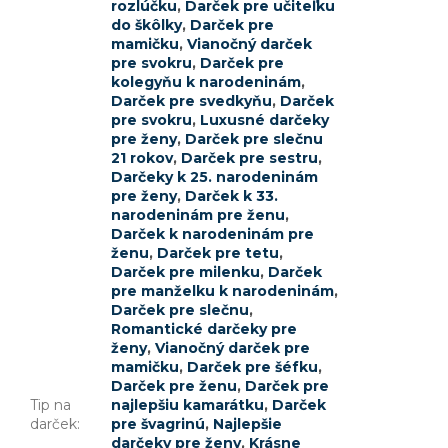
rozlúčku
,
Darček pre učiteľku
do škôlky
,
Darček pre
mamičku
,
Vianočný darček
pre svokru
,
Darček pre
kolegyňu k narodeninám
,
Darček pre svedkyňu
,
Darček
pre svokru
,
Luxusné darčeky
pre ženy
,
Darček pre slečnu
21 rokov
,
Darček pre sestru
,
Darčeky k 25. narodeninám
pre ženy
,
Darček k 33.
narodeninám pre ženu
,
Darček k narodeninám pre
ženu
,
Darček pre tetu
,
Darček pre milenku
,
Darček
pre manželku k narodeninám
,
Darček pre slečnu
,
Romantické darčeky pre
ženy
,
Vianočný darček pre
mamičku
,
Darček pre šéfku
,
Darček pre ženu
,
Darček pre
Tip na
najlepšiu kamarátku
,
Darček
darček
:
pre švagrinú
,
Najlepšie
darčeky pre ženy
,
Krásne