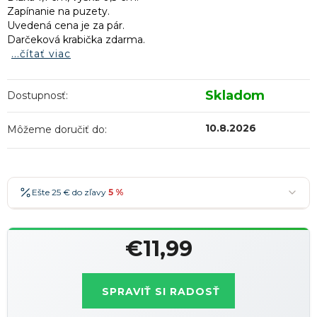
Zapínanie na puzety.
Uvedená cena je za pár.
Darčeková krabička zdarma.
...čítať viac
Skladom
Dostupnosť:
10.8.2026
Môžeme doručiť do:
Ešte 25 € do zľavy
5 %
25 €
-5 %
→
€11,99
36 €
-7 %
→
Jednotková
47 €
-10 %
→
Najobľúbenejšia
cena:
SPRAVIŤ SI RADOSŤ
58 €
-15 %
→
Zľavy je možné kombinovať
?