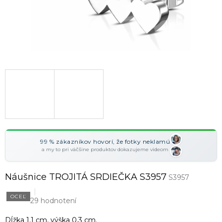
99 % zákazníkov hovorí, že fotky neklamú
a my to pri väčšine produktov dokazujeme videom
Náušnice TROJITÁ SRDIEČKA S3957
S3957
OCEĽ
29 hodnotení
Dĺžka 1,1 cm, výška 0,3 cm.