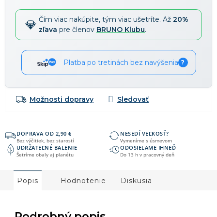
Čím viac nakúpite, tým viac ušetríte. Až
20%
zľava
pre členov
BRUNO Klubu
.
Platba po tretinách bez navýšenia
?
Možnosti dopravy
DOPRAVA OD 2,90 €
NESEDÍ VEĽKOSŤ?
Bez výčitiek, bez starostí
Vymeníme s úsmevom
UDRŽATEĽNÉ BALENIE
ODOSIELAME IHNEĎ
Šetríme obaly aj planétu
Do 13 h v pracovný deň
Popis
Hodnotenie
Diskusia
Podrobný popis