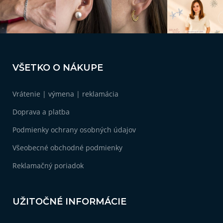
Z
á
VŠETKO O NÁKUPE
p
ä
Vrátenie | výmena | reklamácia
t
i
Doprava a platba
e
Podmienky ochrany osobných údajov
Všeobecné obchodné podmienky
Reklamačný poriadok
UŽITOČNÉ INFORMÁCIE