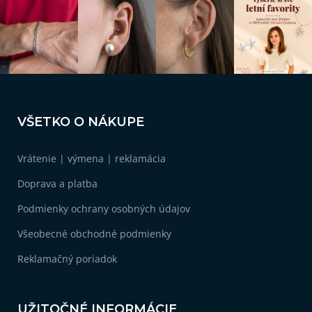
Z
á
VŠETKO O NÁKUPE
p
ä
Vrátenie | výmena | reklamácia
t
i
Doprava a platba
e
Podmienky ochrany osobných údajov
Všeobecné obchodné podmienky
Reklamačný poriadok
UŽITOČNÉ INFORMÁCIE