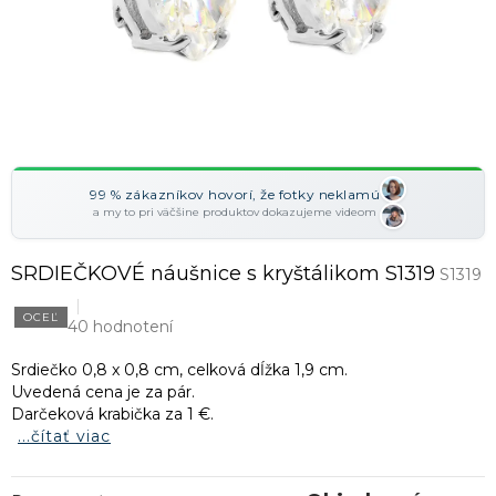
99 % zákazníkov hovorí, že fotky neklamú
a my to pri väčšine produktov dokazujeme videom
SRDIEČKOVÉ náušnice s kryštálikom S1319
S1319
OCEĽ
40 hodnotení
Srdiečko 0,8 x 0,8 cm, celková dĺžka 1,9 cm.
Uvedená cena je za pár.
Darčeková krabička za 1 €.
...čítať viac