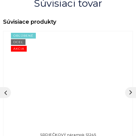
Súvisiaci tovar
OBĽÚBENÉ
OCEĽ
AKCIA
SRDIEČKOVÝ náramok S1245