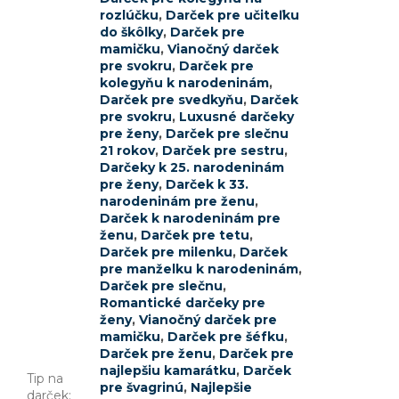
rozlúčku
,
Darček pre učiteľku
do škôlky
,
Darček pre
mamičku
,
Vianočný darček
pre svokru
,
Darček pre
kolegyňu k narodeninám
,
Darček pre svedkyňu
,
Darček
pre svokru
,
Luxusné darčeky
pre ženy
,
Darček pre slečnu
21 rokov
,
Darček pre sestru
,
Darčeky k 25. narodeninám
pre ženy
,
Darček k 33.
narodeninám pre ženu
,
Darček k narodeninám pre
ženu
,
Darček pre tetu
,
Darček pre milenku
,
Darček
pre manželku k narodeninám
,
Darček pre slečnu
,
Romantické darčeky pre
ženy
,
Vianočný darček pre
mamičku
,
Darček pre šéfku
,
Darček pre ženu
,
Darček pre
najlepšiu kamarátku
,
Darček
Tip na
pre švagrinú
,
Najlepšie
darček
: