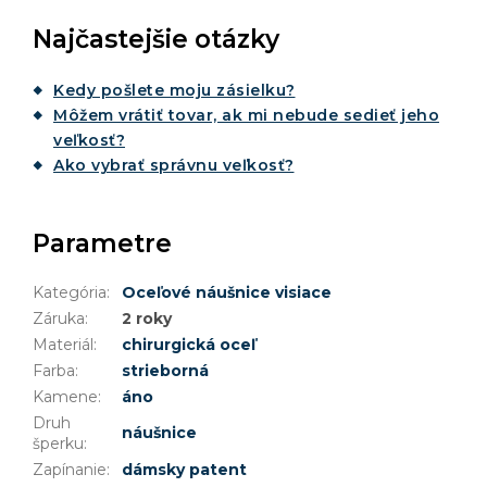
Najčastejšie otázky
Kedy pošlete moju zásielku?
Môžem vrátiť tovar, ak mi nebude sedieť jeho
veľkosť?
Ako vybrať správnu veľkosť?
Parametre
Kategória
:
Oceľové náušnice visiace
Záruka
:
2 roky
Materiál
:
chirurgická oceľ
Farba
:
strieborná
Kamene
:
áno
Druh
náušnice
šperku
:
Zapínanie
:
dámsky patent