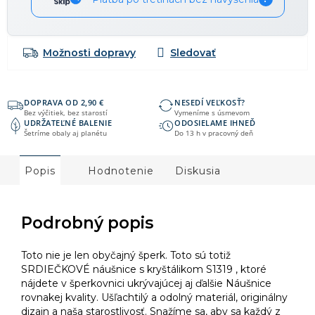
Možnosti dopravy
DOPRAVA OD 2,90 €
NESEDÍ VEĽKOSŤ?
Bez výčitiek, bez starostí
Vymeníme s úsmevom
UDRŽATEĽNÉ BALENIE
ODOSIELAME IHNEĎ
Šetríme obaly aj planétu
Do 13 h v pracovný deň
Popis
Hodnotenie
Diskusia
Podrobný popis
Toto nie je len obyčajný šperk. Toto sú totiž
SRDIEČKOVÉ náušnice s kryštálikom S1319 , ktoré
nájdete v šperkovnici ukrývajúcej aj ďalšie Náušnice
rovnakej kvality. Ušľachtilý a odolný materiál, originálny
dizajn a naša starostlivosť. Snažíme sa, aby sa každý z