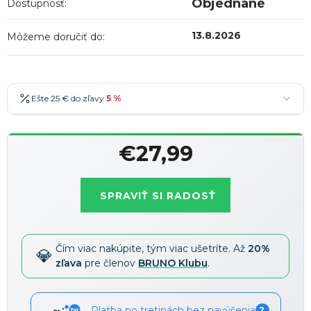
Objednané
Dostupnosť:
13.8.2026
Môžeme doručiť do:
Ešte 25 € do zľavy
5 %
25 €
-5 %
→
€27,99
36 €
-7 %
→
Jednotková
47 €
-10 %
→
Najobľúbenejšia
cena:
SPRAVIŤ SI RADOSŤ
58 €
-15 %
→
Zľavy je možné kombinovať
?
Čím viac nakúpite, tým viac ušetríte. Až
20%
zľava
pre členov
BRUNO Klubu
.
Platba po tretinách bez navýšenia
?