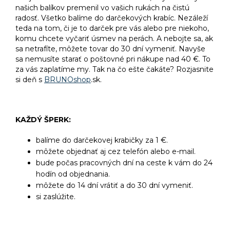
našich balíkov premenil vo vašich rukách na čistú
radosť. Všetko balíme do darčekových krabíc. Nezáleží
teda na tom, či je to darček pre vás alebo pre niekoho,
komu chcete vyčariť úsmev na perách. A nebojte sa, ak
sa netrafíte, môžete tovar do 30 dní vymeniť. Navyše
sa nemusíte starať o poštovné pri nákupe nad 40 €. To
za vás zaplatíme my. Tak na čo ešte čakáte? Rozjasnite
si deň s
BRUNOshop
.sk.
KAŽDÝ ŠPERK:
balíme do darčekovej krabičky za 1 €.
môžete objednať aj cez telefón alebo e-mail.
bude počas pracovných dní na ceste k vám do 24
hodín od objednania.
môžete do 14 dní vrátiť a do 30 dní vymeniť.
si zaslúžite.