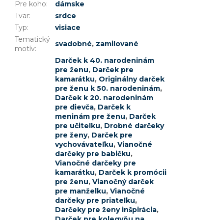
Pre koho
:
dámske
Tvar
:
srdce
Typ
:
visiace
Tematický
svadobné
,
zamilované
motív
:
Darček k 40. narodeninám
pre ženu
,
Darček pre
kamarátku
,
Originálny darček
pre ženu k 50. narodeninám
,
Darček k 20. narodeninám
pre dievča
,
Darček k
meninám pre ženu
,
Darček
pre učiteľku
,
Drobné darčeky
pre ženy
,
Darček pre
vychovávateľku
,
Vianočné
darčeky pre babičku
,
Vianočné darčeky pre
kamarátku
,
Darček k promócii
pre ženu
,
Vianočný darček
pre manželku
,
Vianočné
darčeky pre priateľku
,
Darčeky pre ženy inšpirácia
,
Darček pre kolegyňu na