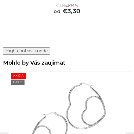
€12,99
až
–74 %
€3,30
od
High-contrast mode
Mohlo by Vás zaujímať
AKCIA
OCEĽ