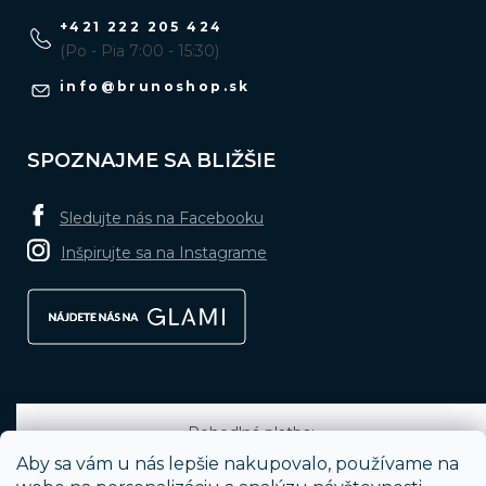
+421 222 205 424
(Po - Pia 7:00 - 15:30)
info
@
brunoshop.sk
SPOZNAJME SA BLIŽŠIE
Sledujte nás na Facebooku
Inšpirujte sa na Instagrame
Pohodlná platba:
Aby sa vám u nás lepšie nakupovalo, používame na