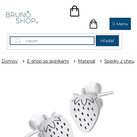
Prejsť
na
NÁKUPNÝ
obsah
KOŠÍK
NÁKUPNÝ
KOŠÍK
Hľadať
Domov
E-shop so šperkami
Materiál
Šperky z chirur