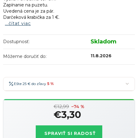
Zapínanie na puzetu.
Uvedená cena je za pár.
Darčeková krabička za 1 €.
...čítať viac
Skladom
Dostupnosť:
11.8.2026
Môžeme doručiť do:
Ešte 25 € do zľavy
5 %
25 €
-5 %
→
€12,99
36 €
-7 %
–74 %
→
€3,30
47 €
-10 %
→
Najobľúbenejšia
Jednotková
58 €
-15 %
→
cena:
SPRAVIŤ SI RADOSŤ
Zľavy je možné kombinovať
?