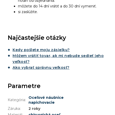
hodín od objednania.
môžete do 14 dní vrátiť a do 30 dní vymeniť.
si zaslúžite.
Najčastejšie otázky
Kedy pošlete moju zásielku?
Môžem vrátiť tovar, ak mi nebude sedieť jeho
veľkosť?
Ako vybrať správnu veľkosť?
Parametre
Oceľové náušnice
Kategória
:
napichovacie
Záruka
:
2 roky
Materiál
:
chirurgická oceľ