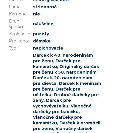
Farba
:
strieborná
Kamene
:
nie
Druh
náušnice
šperku
:
Zapínanie
:
puzety
Pre koho
:
dámske
Typ
:
napichovacie
Darček k 40. narodeninám
pre ženu
,
Darček pre
kamarátku
,
Originálny darček
pre ženu k 50. narodeninám
,
Darček k 20. narodeninám
pre dievča
,
Darček k meninám
pre ženu
,
Darček pre
učiteľku
,
Drobné darčeky pre
ženy
,
Darček pre
vychovávateľku
,
Vianočné
darčeky pre babičku
,
Vianočné darčeky pre
kamarátku
,
Darček k promócii
pre ženu
,
Vianočný darček