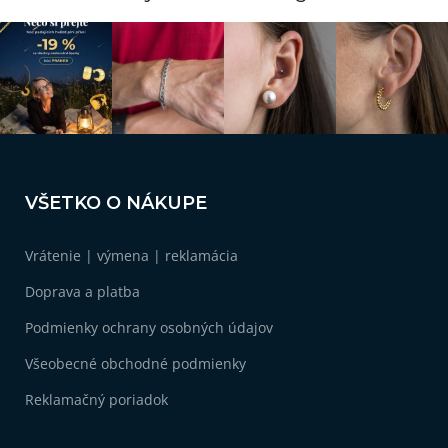
Z
á
VŠETKO O NÁKUPE
p
ä
Vrátenie | výmena | reklamácia
t
i
Doprava a platba
e
Podmienky ochrany osobných údajov
Všeobecné obchodné podmienky
Reklamačný poriadok