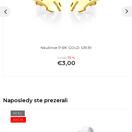
Náušnice PSÍK GOLD S3939
€11,99
-75 %
€3,00
Naposledy ste prezerali
OCEĽ
AKCIA