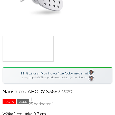
99 % zákazníkov hovorí, že fotky neklamú
a my to pri väčšine produktov dokazujeme videom
Náušnice JAHODY S3687
S3687
AKCIA
OCEĽ
25 hodnotení
Výška 1 cm, šírka 0,7 cm.