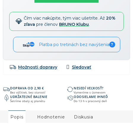
Čím viac nakúpite, tým viac ušetríte. Až
20%
zľava
pre členov
BRUNO Klubu
.
Platba po tretinách bez navýšenia
?
Možnosti dopravy
DOPRAVA OD 2,90 €
NESEDÍ VEĽKOSŤ?
Bez výčitiek, bez starostí
Vymeníme s úsmevom
UDRŽATEĽNÉ BALENIE
ODOSIELAME IHNEĎ
Šetríme obaly aj planétu
Do 13 h v pracovný deň
Popis
Hodnotenie
Diskusia