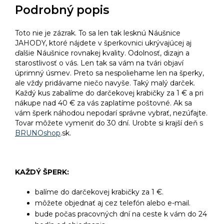
Podrobný popis
Toto nie je zázrak. To sa len tak lesknú Náušnice
JAHODY, ktoré nájdete v šperkovnici ukrývajúcej aj
ďalšie Náušnice rovnakej kvality. Odolnosť, dizajn a
starostlivosť o vás. Len tak sa vám na tvári objaví
úprimný úsmev. Preto sa nespoliehame len na šperky,
ale vždy pridávame niečo navyše. Taký malý darček.
Každý kus zabalíme do darčekovej krabičky za 1 € a pri
nákupe nad 40 € za vás zaplatíme poštovné. Ak sa
vám šperk náhodou nepodarí správne vybrať, nezúfajte.
Tovar môžete vymeniť do 30 dní. Urobte si krajší deň s
BRUNOshop
.sk.
KAŽDÝ ŠPERK:
balíme do darčekovej krabičky za 1 €.
môžete objednať aj cez telefón alebo e-mail.
bude počas pracovných dní na ceste k vám do 24