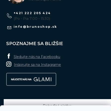
+421 222 205 424
(Po - Pia 7:00 - 15:30)
info
@
brunoshop.sk
SPOZNAJME SA BLIŽŠIE
Sledujte nás na Facebooku
Inšpirujte sa na Instagrame
Pohodlná platba: