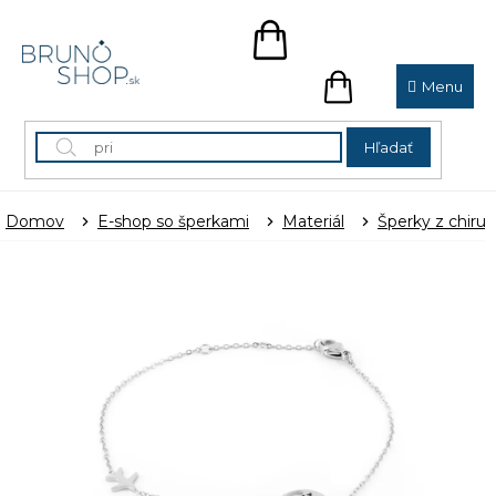
Prejsť
na
NÁKUPNÝ
obsah
KOŠÍK
NÁKUPNÝ
KOŠÍK
Hľadať
Domov
E-shop so šperkami
Materiál
Šperky z chirur