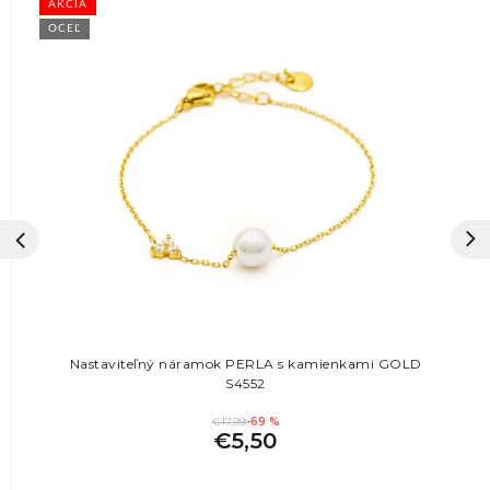
AKCIA
OCEĽ
Nastaviteľný náramok PERLA s kamienkami GOLD
S4552
€17,99
-69 %
€5,50