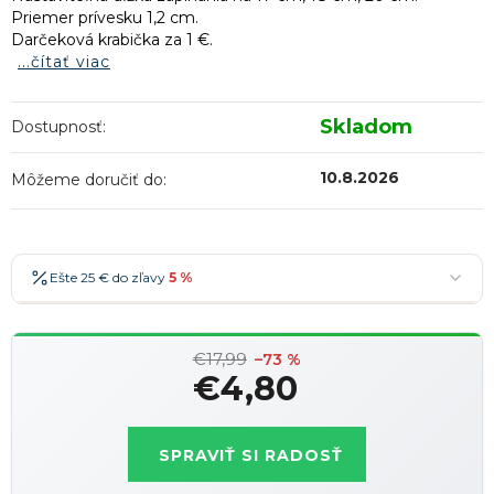
Priemer prívesku 1,2 cm.
Darčeková krabička za 1 €.
...čítať viac
Skladom
Dostupnosť:
10.8.2026
Môžeme doručiť do:
Ešte 25 € do zľavy
5 %
25 €
-5 %
→
€17,99
36 €
-7 %
–73 %
→
€4,80
47 €
-10 %
→
Najobľúbenejšia
Jednotková
58 €
-15 %
→
cena:
SPRAVIŤ SI RADOSŤ
Zľavy je možné kombinovať
?