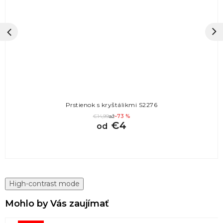
Prstienok s kryštálikmi S2276
€14,99
až
–73 %
€4
od
High-contrast mode
Mohlo by Vás zaujímať