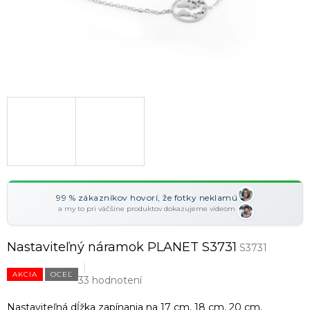
99 % zákazníkov hovorí, že fotky neklamú
a my to pri väčšine produktov dokazujeme videom
Nastaviteľný náramok PLANET S3731
S3731
AKCIA
OCEĽ
33 hodnotení
Nastaviteľná dĺžka zapínania na 17 cm, 18 cm, 20 cm.