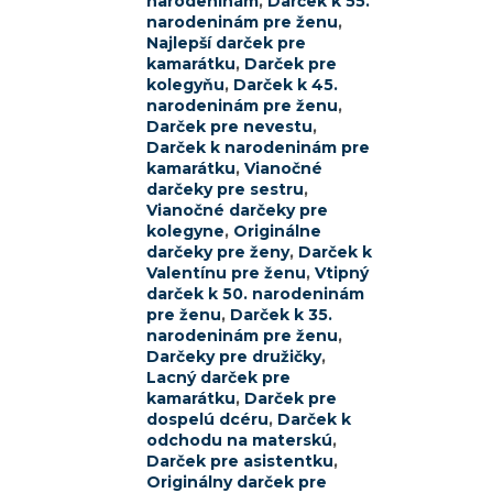
narodeninám
,
Darček k 55.
narodeninám pre ženu
,
Najlepší darček pre
kamarátku
,
Darček pre
kolegyňu
,
Darček k 45.
narodeninám pre ženu
,
Darček pre nevestu
,
Darček k narodeninám pre
kamarátku
,
Vianočné
darčeky pre sestru
,
Vianočné darčeky pre
kolegyne
,
Originálne
darčeky pre ženy
,
Darček k
Valentínu pre ženu
,
Vtipný
darček k 50. narodeninám
pre ženu
,
Darček k 35.
narodeninám pre ženu
,
Darčeky pre družičky
,
Lacný darček pre
kamarátku
,
Darček pre
dospelú dcéru
,
Darček k
odchodu na materskú
,
Darček pre asistentku
,
Originálny darček pre