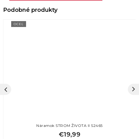
OCEĽ
Náramok STROM ŽIVOTA II S2465
€19,99