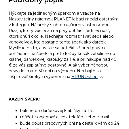
Podrobný popis
Hýčkajte sa jedinečným šperkom a vsaďte na
Nastaviteľný náramok PLANET ležiaci medzi ostatnými
v kategórii Náramky s ohromujúcimi vlastnosťami.
Dizajn, ktorý vás očarí na prvý pohľad. Jedinečnosť,
ktorá ohúri okolie. Nechajte rozmaznávať seba alebo
kohokoľvek, kto dostane tento šperk ako darček.
Myslíme na to, aby ste sa potešili už pred prvým
pohľadom na šperk, a preto každý kúsok zabalíme do
krásnej darčekovej krabičky za 1 € a pri nákupe nad 40
€ za vás zaplatíme poštovné. A ak výber náhodou
nevyjde, máte 30 dní na výmenu. Nechajte sa
inšpirovať širokým výberom na
BRUNOshop
.sk.
KAŽDÝ ŠPERK:
balíme do darčekovej krabičky za 1 €.
môžete objednať aj cez telefón alebo e-mail.
bude počas pracovných dní na ceste k vám do 24