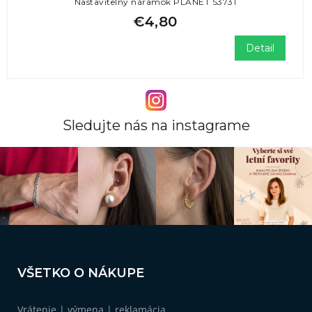
Nastaviteľný náramok PLANET S3731
€4,80
Detail
Sledujte nás na instagrame
Z
á
VŠETKO O NÁKUPE
p
ä
Vrátenie | výmena | reklamácia