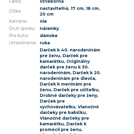
Farba
:
strieborná
nastaviteľná
,
17 cm
,
18 cm
,
Dĺžka
:
20 cm
Kamene
:
nie
Druh šperku
:
náramky
Pre koho
:
dámske
Umiestnenie
:
ruka
Darček k 40. narodeninám
pre ženu
,
Darček pre
kamarátku
,
Originálny
darček pre ženu k 50.
narodeninám
,
Darček k 20.
narodeninám pre dievča
,
Darček k meninám pre
ženu
,
Darček pre učiteľku
,
Drobné darčeky pre ženy
,
Darček pre
vychovávateľku
,
Vianočné
darčeky pre babičku
,
Vianočné darčeky pre
kamarátku
,
Darček k
promócii pre ženu
,