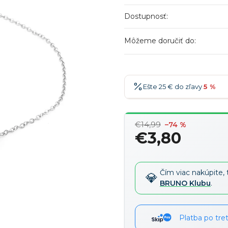
Dostupnosť:
Môžeme doručiť do:
Ešte 25 € do zľavy
5 %
25 €
-5 %
→
€14,99
–74 %
36 €
-7 %
→
€3,80
47 €
-10 %
→
Jednotková
cena:
58 €
-15 %
→
Čím viac nakúpite, 
BRUNO Klubu
.
Platba po tre