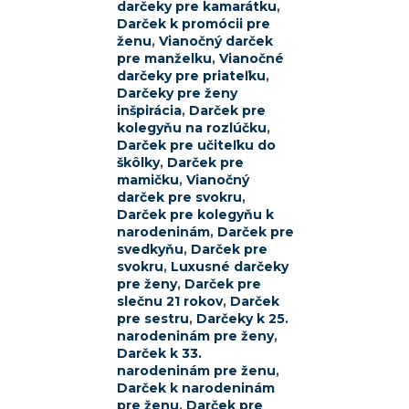
darčeky pre kamarátku
,
Darček k promócii pre
ženu
,
Vianočný darček
pre manželku
,
Vianočné
darčeky pre priateľku
,
Darčeky pre ženy
inšpirácia
,
Darček pre
kolegyňu na rozlúčku
,
Darček pre učiteľku do
škôlky
,
Darček pre
mamičku
,
Vianočný
darček pre svokru
,
Darček pre kolegyňu k
narodeninám
,
Darček pre
svedkyňu
,
Darček pre
svokru
,
Luxusné darčeky
pre ženy
,
Darček pre
slečnu 21 rokov
,
Darček
pre sestru
,
Darčeky k 25.
narodeninám pre ženy
,
Darček k 33.
narodeninám pre ženu
,
Darček k narodeninám
pre ženu
,
Darček pre