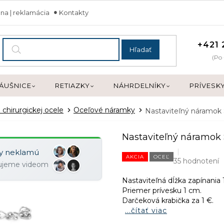
na | reklamácia
Kontakty
+421 
Hľadať
(Po 
ÁUŠNICE
RETIAZKY
NÁHRDELNÍKY
PRÍVESK
 chirurgickej ocele
Oceľové náramky
Nastaviteľný náramo
Nastaviteľný náramo
ky neklamú
AKCIA
OCEĽ
35 hodnotení
zujeme videom
Nastaviteľná dĺžka zapínania 
Priemer prívesku 1 cm.
Darčeková krabička za 1 €.
...čítať viac