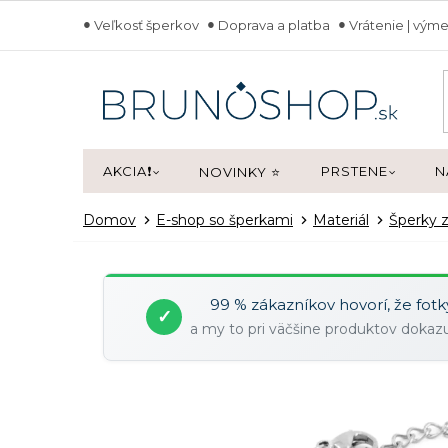
Prejsť
Veľkosť šperkov
Doprava a platba
Vrátenie | výme
na
obsah
AKCIA❗
PRSTENE
N
NOVINKY ⭐
Domov
E-shop so šperkami
Materiál
Šperky z
99 % zákazníkov hovorí, že fot
✓
a my to pri väčšine produktov doka