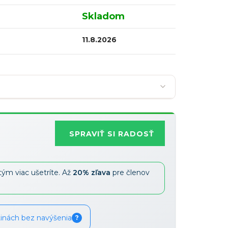
Skladom
11.8.2026
SPRAVIŤ SI RADOSŤ
Najobľúbenejšia
tým viac ušetríte. Až
20% zľava
pre členov
Zľavy je možné kombinovať
?
tinách bez navýšenia
?