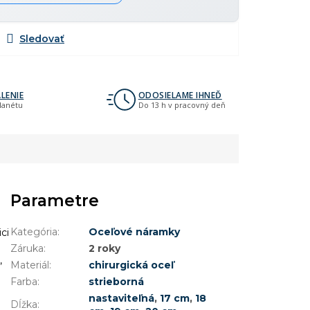
LENIE
ODOSIELAME IHNEĎ
planétu
Do 13 h v pracovný deň
Parametre
Kategória
:
Oceľové náramky
ci
Záruka
:
2 roky
,
Materiál
:
chirurgická oceľ
Farba
:
strieborná
nastaviteľná
,
17 cm
,
18
Dĺžka
: