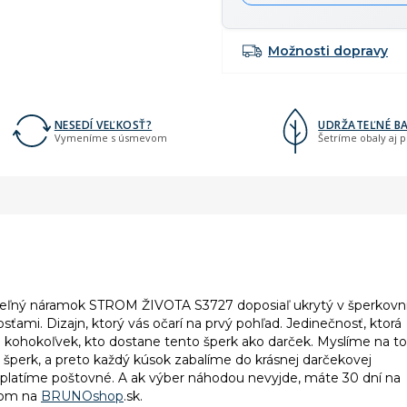
Možnosti dopravy
NESEDÍ VEĽKOSŤ?
UDRŽATEĽNÉ BA
Vymeníme s úsmevom
Šetríme obaly aj 
aviteľný náramok STROM ŽIVOTA S3727 doposiaľ ukrytý v šperkovni
ami. Dizajn, ktorý vás očarí na prvý pohľad. Jedinečnosť, ktorá
 kohokoľvek, kto dostane tento šperk ako darček. Myslíme na to
 šperk, a preto každý kúsok zabalíme do krásnej darčekovej
zaplatíme poštovné. A ak výber náhodou nevyjde, máte 30 dní na
rom na
BRUNOshop
.sk.