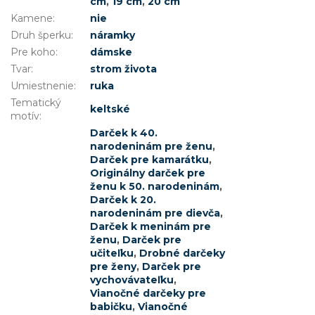
cm
,
19 cm
,
20 cm
Kamene
:
nie
Druh šperku
:
náramky
Pre koho
:
dámske
Tvar
:
strom života
Umiestnenie
:
ruka
Tematický
keltské
motív
:
Darček k 40.
narodeninám pre ženu
,
Darček pre kamarátku
,
Originálny darček pre
ženu k 50. narodeninám
,
Darček k 20.
narodeninám pre dievča
,
Darček k meninám pre
ženu
,
Darček pre
učiteľku
,
Drobné darčeky
pre ženy
,
Darček pre
vychovávateľku
,
Vianočné darčeky pre
babičku
,
Vianočné