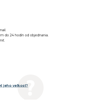
ail.
ám do 24 hodín od objednania.
niť.
ť jeho veľkosť?