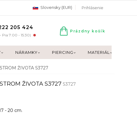
Slovensky (EUR)
Prihlásenie
222 205 424
Prázdny košík
NÁKUPNÝ
- Pia 7:00 - 15:30)
KOŠÍK
Y
NÁRAMKY
PIERCING
MATERIÁL
DARČ
k STROM ŽIVOTA S3727
k STROM ŽIVOTA S3727
S3727
17 - 20 cm.