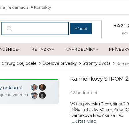
na | reklamácia
Kontakty
+421 
Hľadať
(Po 
ÁUŠNICE
RETIAZKY
NÁHRDELNÍKY
PRÍVESK
 chirurgickej ocele
Oceľové prívesky
Stromy života
Kamie
Kamienkový STROM ŽI
ky neklamú
42 hodnotení
zujeme videom
Výška prívesku 3 cm, šírka 2,
Dĺžka retiazky 50 cm, šírka 0
Darčeková krabička za 1 €.
...čítať viac