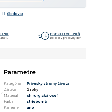
LENIE
ODOSIELAME IHNEĎ
planétu
Do 13 h v pracovný deň
Parametre
Kategória
:
Prívesky stromy života
Záruka
:
2 roky
k.
Materiál
:
chirurgická oceľ
Farba
:
strieborná
Kamene
:
áno