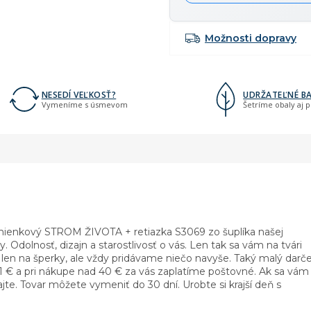
Možnosti dopravy
NESEDÍ VEĽKOSŤ?
UDRŽATEĽNÉ BA
Vymeníme s úsmevom
Šetríme obaly aj 
 Kamienkový STROM ŽIVOTA + retiazka S3069 zo šuplíka našej
. Odolnosť, dizajn a starostlivosť o vás. Len tak sa vám na tvári
en na šperky, ale vždy pridávame niečo navyše. Taký malý darče
1 € a pri nákupe nad 40 € za vás zaplatíme poštovné. Ak sa vám
te. Tovar môžete vymeniť do 30 dní. Urobte si krajší deň s