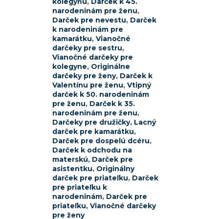
kolegyňu
,
Darček k 45.
narodeninám pre ženu
,
Darček pre nevestu
,
Darček
k narodeninám pre
kamarátku
,
Vianočné
darčeky pre sestru
,
Vianočné darčeky pre
kolegyne
,
Originálne
darčeky pre ženy
,
Darček k
Valentínu pre ženu
,
Vtipný
darček k 50. narodeninám
pre ženu
,
Darček k 35.
narodeninám pre ženu
,
Darčeky pre družičky
,
Lacný
darček pre kamarátku
,
Darček pre dospelú dcéru
,
Darček k odchodu na
materskú
,
Darček pre
asistentku
,
Originálny
darček pre priateľku
,
Darček
pre priateľku k
narodeninám
,
Darček pre
priateľku
,
Vianočné darčeky
pre ženy