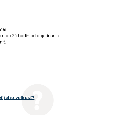
ail.
ám do 24 hodín od objednania.
niť.
ť jeho veľkosť?