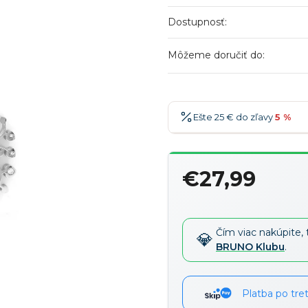
Dostupnosť:
Môžeme doručiť do:
Ešte 25 € do zľavy
5 %
25 €
-5 %
→
€27,99
36 €
-7 %
→
Jednotková
47 €
-10 %
→
cena:
58 €
-15 %
→
Čím viac nakúpite, 
BRUNO Klubu
.
Platba po tre