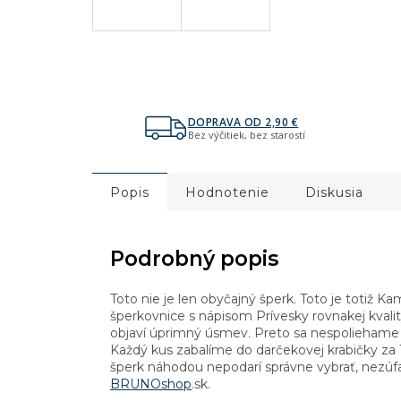
DOPRAVA OD 2,90 €
Bez výčitiek, bez starostí
Popis
Hodnotenie
Diskusia
Podrobný popis
Toto nie je len obyčajný šperk. Toto je totiž
šperkovnice s nápisom Prívesky rovnakej kvality
objaví úprimný úsmev. Preto sa nespoliehame l
Každý kus zabalíme do darčekovej krabičky za 
šperk náhodou nepodarí správne vybrať, nezúfaj
BRUNOshop
.sk.