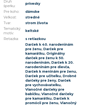
Druh
prívesky
šperku
:
Pre koho
:
dámske
Veľkosť
:
stredné
Tvar
:
strom života
Tematický
keltské
motív
:
Retiazka
:
s retiazkou
Darček k 40. narodeninám
pre ženu
,
Darček pre
kamarátku
,
Originálny
darček pre ženu k 50.
narodeninám
,
Darček k 20.
narodeninám pre dievča
,
Darček k meninám pre ženu
,
Darček pre učiteľku
,
Drobné
darčeky pre ženy
,
Darček
pre vychovávateľku
,
Vianočné darčeky pre
babičku
,
Vianočné darčeky
pre kamarátku
,
Darček k
promócii pre ženu
,
Vianočný