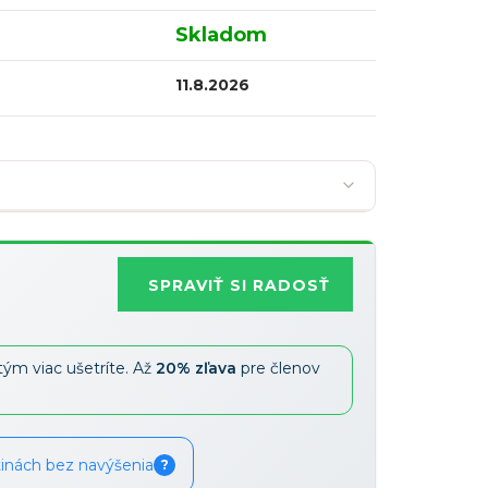
Skladom
11.8.2026
SPRAVIŤ SI RADOSŤ
Najobľúbenejšia
tým viac ušetríte. Až
20% zľava
pre členov
Zľavy je možné kombinovať
?
tinách bez navýšenia
?