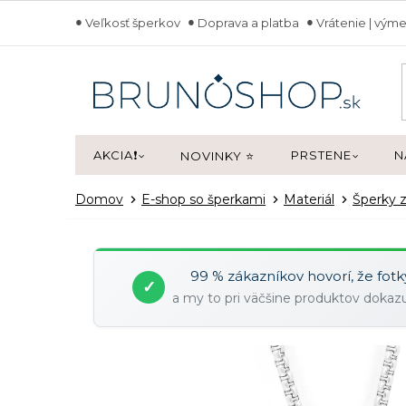
Prejsť
Veľkosť šperkov
Doprava a platba
Vrátenie | výme
na
obsah
AKCIA❗
PRSTENE
N
NOVINKY ⭐
Domov
E-shop so šperkami
Materiál
Šperky z
99 % zákazníkov hovorí, že fot
✓
a my to pri väčšine produktov doka