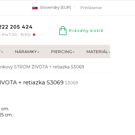
Slovensky (EUR)
Prihlásenie
222 205 424
Prázdny košík
NÁKUPNÝ
- Pia 7:00 - 15:30)
KOŠÍK
Y
NÁRAMKY
PIERCING
MATERIÁL
DARČ
nkový STROM ŽIVOTA + retiazka S3069
VOTA + retiazka S3069
S3069
9 cm.
,25 cm.