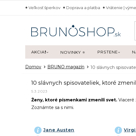
Prejsť
Veľkosť šperkov
Doprava a platba
Vrátenie | výme
na
obsah
AKCIA❗
PRSTENE
N
NOVINKY ⭐
Domov
BRUNO magazín
10 slávnych spisovatel
10 slávnych spisovateliek, ktoré zmenil
5.3.2023
Ženy, ktoré písmenkami zmenili svet.
Viaceré 
Zoznámte sa s nimi.
Jane Austen
Virg