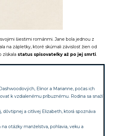
vojimi šiestimi románmi. Jane bola jednou z
la na zápletky, ktoré skúmali závislosť žien od
o získala
status spisovateľky až po jej smrti
.
Dashwoodových, Elinor a Marianne, počas ich
ahovať k vzdialenému príbuznému. Rodina sa snaží
dôvtipnej a citlivej Elizabeth, ktorá spoznáva
 na otázky manželstva, pohlavia, veku a