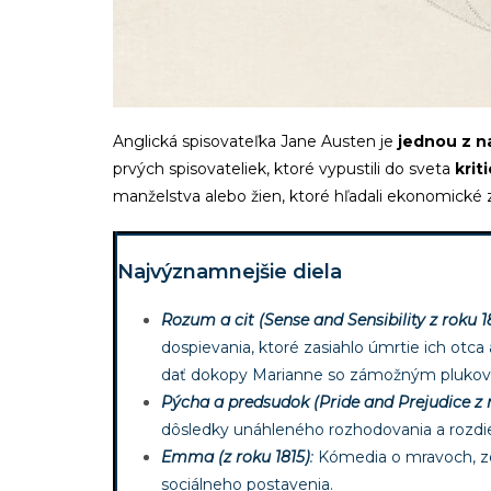
Anglická spisovateľka Jane Austen je
jednou z na
prvých spisovateliek, ktoré vypustili do sveta
krit
manželstva alebo žien, ktoré hľadali ekonomické 
Najvýznamnejšie diela
Rozum a cit (Sense and Sensibility z roku 18
dospievania, ktoré zasiahlo úmrtie ich otc
dať dokopy Marianne so zámožným plukovník
Pýcha a predsudok (Pride and Prejudice z r
dôsledky unáhleného rozhodovania a rozd
Emma (z roku 1815)
:
Kómedia o mravoch, zob
sociálneho postavenia.