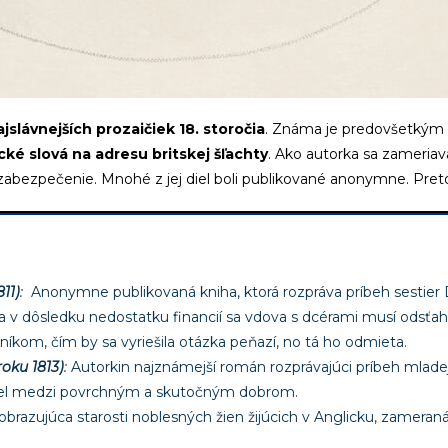
jslávnejších prozaičiek 18. storočia
. Známa je predovšetkým s
ické slová na adresu britskej šľachty
. Ako autorka sa zameriava
zabezpečenie. Mnohé z jej diel boli publikované anonymne. Pret
11)
:
Anonymne publikovaná kniha, ktorá rozpráva príbeh sestier 
a a v dôsledku nedostatku financií sa vdova s dcérami musí odsť
om, čím by sa vyriešila otázka peňazí, no tá ho odmieta.
oku 1813)
:
Autorkin najznámejší román rozprávajúci príbeh mladej, 
iel medzi povrchným a skutočným dobrom.
razujúca starosti noblesných žien žijúcich v Anglicku, zameraná