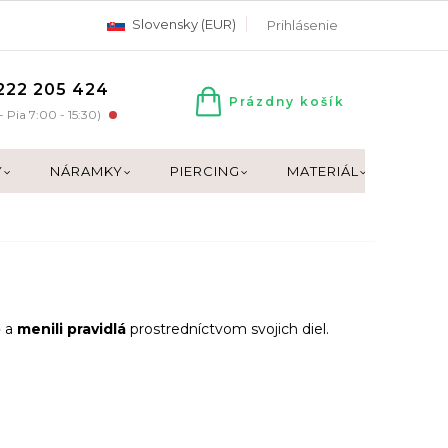
Slovensky (EUR)
Prihlásenie
222 205 424
Prázdny košík
NÁKUPNÝ
- Pia 7:00 - 15:30)
KOŠÍK
Y
NÁRAMKY
PIERCING
MATERIÁL
DARČ
o
a
menili pravidlá
prostredníctvom svojich diel.