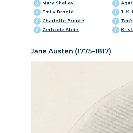
Mary Shelley
Agat
Emily Brontë
J. K
Charlotte Brontë
Teré
Gertrude Stein
Kris
Jane Austen (1775–1817)