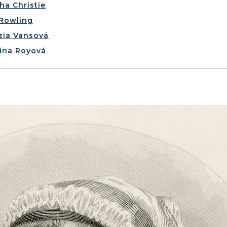
ha Christie
. Rowling
zia Vansová
tína Royová