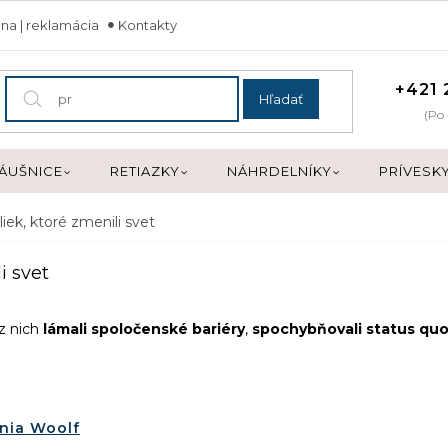
na | reklamácia
Kontakty
+421 
Hľadať
(Po 
ÁUŠNICE
RETIAZKY
NÁHRDELNÍKY
PRÍVESK
iek, ktoré zmenili svet
i svet
z nich
lámali spoločenské bariéry
,
spochybňovali status qu
inia Woolf