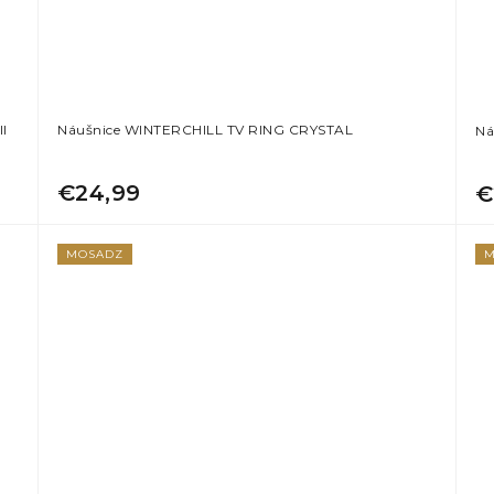
I
Náušnice WINTERCHILL TV RING CRYSTAL
Ná
€24,99
€
MOSADZ
M