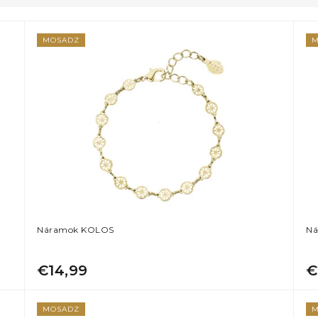
MOSADZ
M
Náramok KOLOS
Ná
€14,99
€
MOSADZ
M