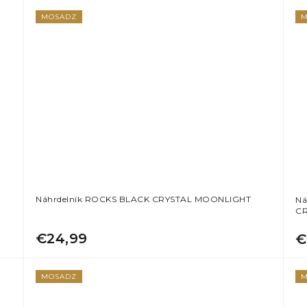
MOSADZ
M
Náhrdelník ROCKS BLACK CRYSTAL MOONLIGHT
Ná
CR
€24,99
€
MOSADZ
M