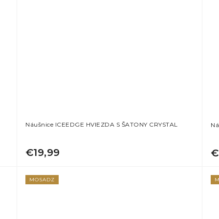
Náušnice ICEEDGE HVIEZDA S ŠATONY CRYSTAL
Ná
€19,99
€
MOSADZ
M