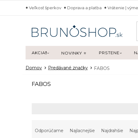
Prejsť
Veľkosť šperkov
Doprava a platba
Vrátenie | výme
na
obsah
AKCIA❗
PRSTENE
N
NOVINKY ⭐
Domov
Predávané značky
FABOS
V
FABOS
ý
p
i
s
p
r
R
o
a
Odporúčame
Najlacnejšie
Najdrahšie
Naj
d
d