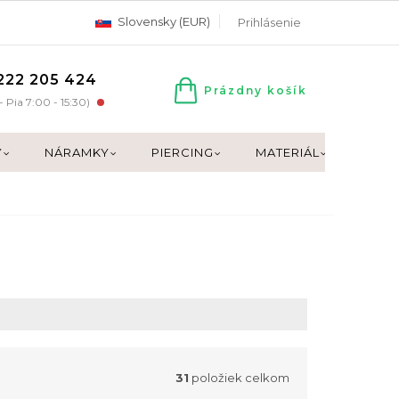
Slovensky (EUR)
Prihlásenie
222 205 424
Prázdny košík
NÁKUPNÝ
- Pia 7:00 - 15:30)
KOŠÍK
Y
NÁRAMKY
PIERCING
MATERIÁL
DARČ
31
položiek celkom