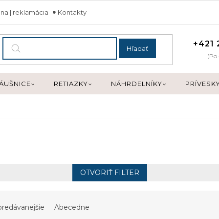
na | reklamácia
Kontakty
+421 
Hľadať
(Po 
ÁUŠNICE
RETIAZKY
NÁHRDELNÍKY
PRÍVESK
OTVORIŤ FILTER
predávanejšie
Abecedne