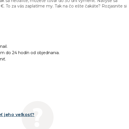
ak sa netrafíte, môžete tovar do 30 dní vymeniť. Navyše sa
€. To za vás zaplatíme my. Tak na čo ešte čakáte? Rozjasnite si
ail.
ám do 24 hodín od objednania.
niť.
ť jeho veľkosť?