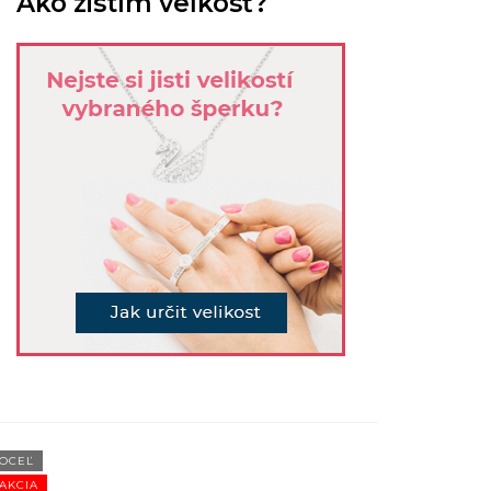
Ako zistím veľkosť?
OCEĽ
OCEĽ
AKCIA
AKCIA