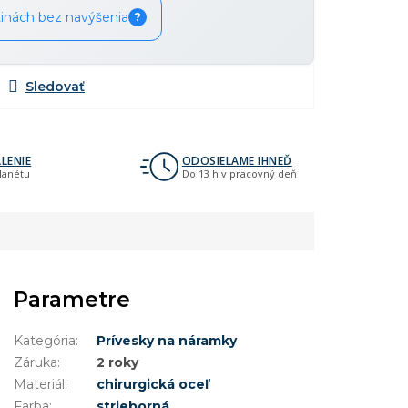
tinách bez navýšenia
?
LENIE
ODOSIELAME IHNEĎ
planétu
Do 13 h v pracovný deň
Parametre
Kategória
:
Prívesky na náramky
Záruka
:
2 roky
Materiál
:
chirurgická oceľ
Farba
:
strieborná