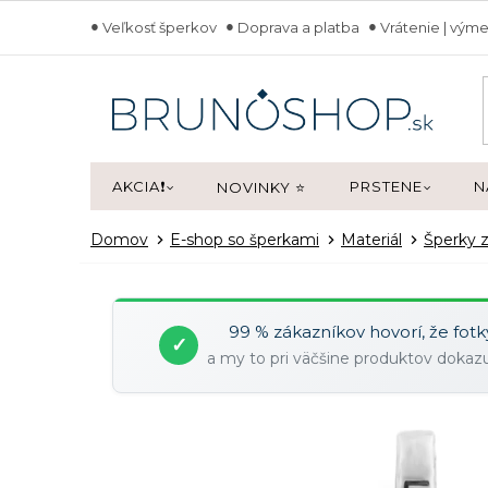
Prejsť
Veľkosť šperkov
Doprava a platba
Vrátenie | výme
na
obsah
AKCIA❗
PRSTENE
N
NOVINKY ⭐
Domov
E-shop so šperkami
Materiál
Šperky z
99 % zákazníkov hovorí, že fot
✓
a my to pri väčšine produktov doka