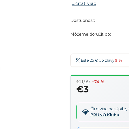
...čítať viac
Dostupnosť:
Môžeme doručiť do:
Ešte 25 € do zľavy
5 %
25 €
-5 %
→
€11,99
–74 %
36 €
-7 %
→
€3
47 €
-10 %
→
Jednotková
cena:
58 €
-15 %
→
Čím viac nakúpite, 
BRUNO Klubu
.