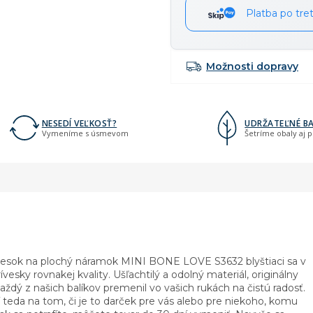
Platba po tre
Možnosti dopravy
NESEDÍ VEĽKOSŤ?
UDRŽATEĽNÉ BA
Vymeníme s úsmevom
Šetríme obaly aj 
rívesok na plochý náramok MINI BONE LOVE S3632 blyštiaci sa v
ívesky rovnakej kvality. Ušľachtilý a odolný materiál, originálny
každý z našich balíkov premenil vo vašich rukách na čistú radosť.
 teda na tom, či je to darček pre vás alebo pre niekoho, komu