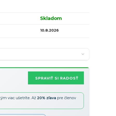
Skladom
10.8.2026
SPRAVIŤ SI RADOSŤ
Najobľúbenejšia
tým viac ušetríte. Až
20% zľava
pre členov
Zľavy je možné kombinovať
?