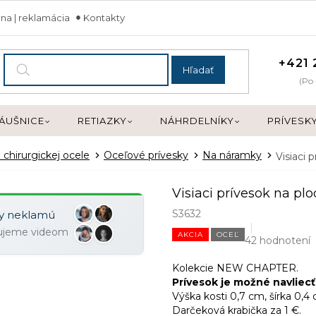
na | reklamácia
Kontakty
+421 
Hľadať
(Po 
ÁUŠNICE
RETIAZKY
NÁHRDELNÍKY
PRÍVESK
 chirurgickej ocele
Oceľové prívesky
Na náramky
Visiaci
Visiaci prívesok na 
S3632
ky neklamú
zujeme videom
AKCIA
OCEĽ
42 hodnotení
Kolekcie NEW CHAPTER.
Prívesok je možné navliecť
Výška kosti 0,7 cm, šírka 0,4
Darčeková krabička za 1 €.