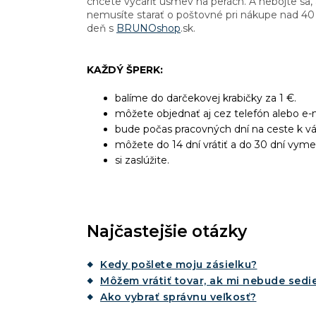
chcete vyčariť úsmev na perách. A nebojte sa, 
nemusíte starať o poštovné pri nákupe nad 40 
deň s
BRUNOshop
.sk.
KAŽDÝ ŠPERK:
balíme do darčekovej krabičky za 1 €.
môžete objednať aj cez telefón alebo e-m
bude počas pracovných dní na ceste k v
môžete do 14 dní vrátiť a do 30 dní vyme
si zaslúžite.
Najčastejšie otázky
Kedy pošlete moju zásielku?
Môžem vrátiť tovar, ak mi nebude sedie
Ako vybrať správnu veľkosť?