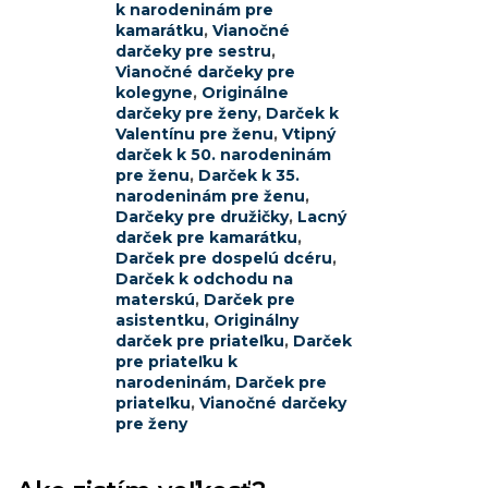
k narodeninám pre
kamarátku
,
Vianočné
darčeky pre sestru
,
Vianočné darčeky pre
kolegyne
,
Originálne
darčeky pre ženy
,
Darček k
Valentínu pre ženu
,
Vtipný
darček k 50. narodeninám
pre ženu
,
Darček k 35.
narodeninám pre ženu
,
Darčeky pre družičky
,
Lacný
darček pre kamarátku
,
Darček pre dospelú dcéru
,
Darček k odchodu na
materskú
,
Darček pre
asistentku
,
Originálny
darček pre priateľku
,
Darček
pre priateľku k
narodeninám
,
Darček pre
priateľku
,
Vianočné darčeky
pre ženy