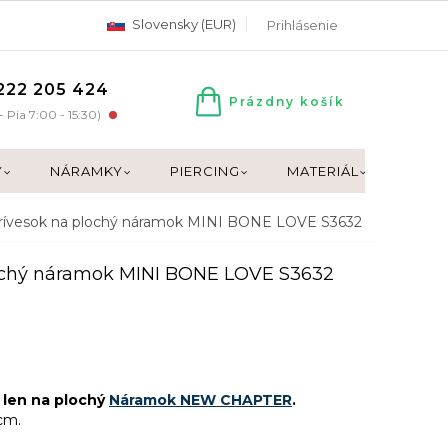
Slovensky (EUR)
Prihlásenie
222 205 424
Prázdny košík
NÁKUPNÝ
- Pia 7:00 - 15:30)
KOŠÍK
Y
NÁRAMKY
PIERCING
MATERIÁL
DARČ
 prívesok na plochý náramok MINI BONE LOVE S3632
plochý náramok MINI BONE LOVE S3632
 len na plochý
Náramok NEW CHAPTER
.
 cm.