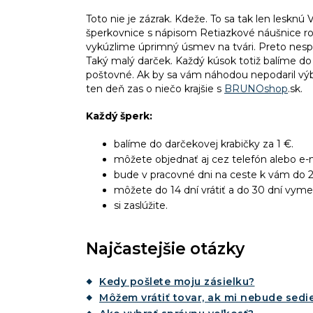
Toto nie je zázrak. Kdeže. To sa tak len lesk
šperkovnice s nápisom Retiazkové náušnice rovn
vykúzlime úprimný úsmev na tvári. Preto nesp
Taký malý darček. Každý kúsok totiž balíme do
poštovné. Ak by sa vám náhodou nepodaril výbe
ten deň zas o niečo krajšie s
BRUNOshop
.sk.
Každý šperk:
balíme do darčekovej krabičky za 1 €.
môžete objednať aj cez telefón alebo e-m
bude v pracovné dni na ceste k vám do 2
môžete do 14 dní vrátiť a do 30 dní vyme
si zaslúžite.
Najčastejšie otázky
Kedy pošlete moju zásielku?
Môžem vrátiť tovar, ak mi nebude sedie