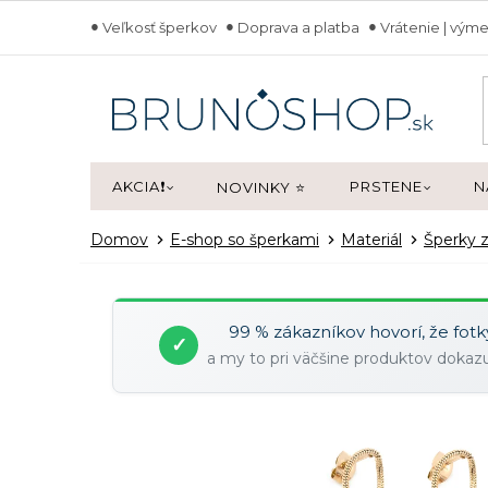
Prejsť
Veľkosť šperkov
Doprava a platba
Vrátenie | výme
na
obsah
AKCIA❗
PRSTENE
N
NOVINKY ⭐
Domov
E-shop so šperkami
Materiál
Šperky z
99 % zákazníkov hovorí, že fot
✓
a my to pri väčšine produktov doka