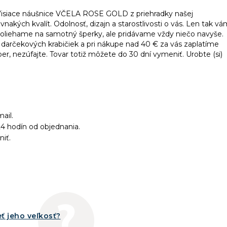
nú Visiace náušnice VČELA ROSE GOLD z priehradky našej
akých kvalít. Odolnosť, dizajn a starostlivosti o vás. Len tak v
oliehame na samotný šperky, ale pridávame vždy niečo navyše.
 darčekových krabičiek a pri nákupe nad 40 € za vás zaplatíme
r, nezúfajte. Tovar totiž môžete do 30 dní vymeniť. Urobte (si)
ail.
4 hodín od objednania.
niť.
ť jeho veľkosť?