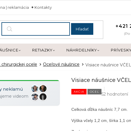
na | reklamácia
Kontakty
+421 
Hľadať
(Po 
ÁUŠNICE
RETIAZKY
NÁHRDELNÍKY
PRÍVESK
 chirurgickej ocele
Oceľové náušnice
Visiace náušnice VČ
Visiace náušnice VČ
ky neklamú
AKCIA
OCEĽ
52 hodnotení
zujeme videom
Celková dĺžka náušníc 7,7 cm.

Výška včely 1,2 cm, šírka 1,1 cm