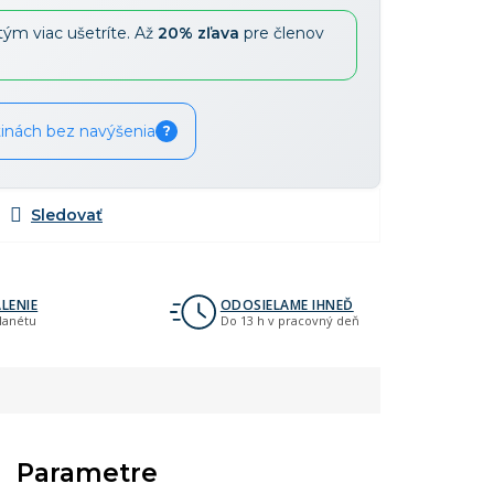
tým viac ušetríte. Až
20% zľava
pre členov
Zľavy je možné kombinovať
?
tinách bez navýšenia
?
LENIE
ODOSIELAME IHNEĎ
planétu
Do 13 h v pracovný deň
Parametre