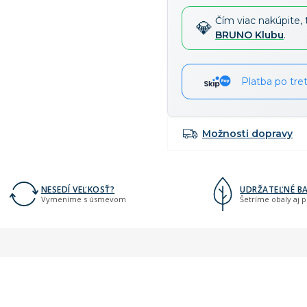
cena:
58 €
-15 %
→
Čím viac nakúpite, 
BRUNO Klubu
.
Platba po tre
Možnosti dopravy
NESEDÍ VEĽKOSŤ?
UDRŽATEĽNÉ BA
Vymeníme s úsmevom
Šetríme obaly aj 