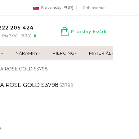
Slovensky (EUR)
Prihlásenie
222 205 424
Prázdny košík
NÁKUPNÝ
- Pia 7:00 - 15:30)
KOŠÍK
Y
NÁRAMKY
PIERCING
MATERIÁL
DARČ
ELA ROSE GOLD S3798
ELA ROSE GOLD S3798
S3798
.
