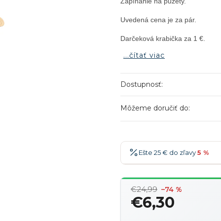
Zapínanie na puzety.

Uvedená cena je za pár.

Darčeková krabička za 1 €.
...čítať viac
Dostupnosť:
Môžeme doručiť do:
Ešte 25 € do zľavy
5 %
25 €
-5 %
→
€24,99
–74 %
36 €
-7 %
→
€6,30
47 €
-10 %
→
Jednotková