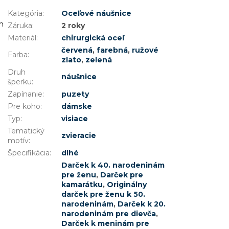
Kategória
:
Oceľové náušnice
ám
Záruka
:
2 roky
Materiál
:
chirurgická oceľ
červená
,
farebná
,
ružové
Farba
:
zlato
,
zelená
Druh
náušnice
šperku
:
Zapínanie
:
puzety
Pre koho
:
dámske
Typ
:
visiace
Tematický
zvieracie
motív
:
Špecifikácia
:
dlhé
Darček k 40. narodeninám
pre ženu
,
Darček pre
kamarátku
,
Originálny
darček pre ženu k 50.
narodeninám
,
Darček k 20.
narodeninám pre dievča
,
Darček k meninám pre