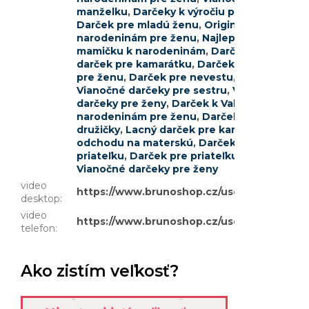
manželku
,
Darčeky k výročiu pre ženy
,
Najle
Darček pre mladú ženu
,
Originálny darček 
narodeninám pre ženu
,
Najlepšie darčeky pr
mamičku k narodeninám
,
Darček k 55. naro
darček pre kamarátku
,
Darček pre kolegyňu
pre ženu
,
Darček pre nevestu
,
Darček k nar
Vianočné darčeky pre sestru
,
Vianočné darč
darčeky pre ženy
,
Darček k Valentínu pre ž
narodeninám pre ženu
,
Darček k 35. narod
družičky
,
Lacný darček pre kamarátku
,
Darče
odchodu na materskú
,
Darček pre asistent
priateľku
,
Darček pre priateľku k narodenin
Vianočné darčeky pre ženy
video
https://www.brunoshop.cz/user/documents
desktop
:
video
https://www.brunoshop.cz/user/documents
telefon
:
Ako zistím veľkosť?