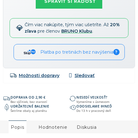
SPRAVIŤ SI RADOSŤ
58 €
-15 %
→
Zľavy je možné kombinovať
?
Čím viac nakúpite, tým viac ušetríte. Až
20%
zľava
pre členov
BRUNO Klubu
.
Platba po tretinách bez navýšenia
?
Možnosti dopravy
DOPRAVA OD 2,90 €
NESEDÍ VEĽKOSŤ?
Bez výčitiek, bez starostí
Vymeníme s úsmevom
UDRŽATEĽNÉ BALENIE
ODOSIELAME IHNEĎ
Šetríme obaly aj planétu
Do 13 h v pracovný deň
Popis
Hodnotenie
Diskusia