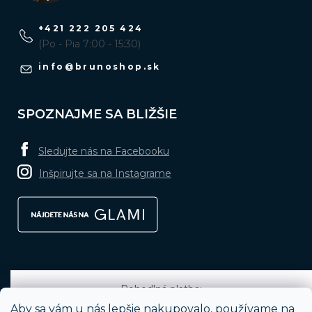
+421 222 205 424
(Po - Pia 7:00 - 15:30)
info
@
brunoshop.sk
SPOZNAJME SA BLIŽŠIE
Sledujte nás na Facebooku
Inšpirujte sa na Instagrame
Pohodlná platba:
Aby sa vám u nás lepšie nakupovalo, používame na