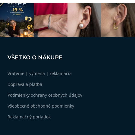
Z
á
VŠETKO O NÁKUPE
p
ä
Vrátenie | výmena | reklamácia
t
i
Doprava a platba
e
Podmienky ochrany osobných údajov
Všeobecné obchodné podmienky
Reklamačný poriadok