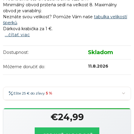
Minimálný obvod prsteňa sedí na veľkosť 8. Maximálny
obvod je variabilný.
Neznáte svou velikost? Pomůže Vám naše
tabulka velikostí
šperků
.
Dárková krabička za 1 €.
...čítať viac
Skladom
Dostupnosť:
11.8.2026
Môžeme doručiť do:
Ešte 25 € do zľavy
5 %
25 €
-5 %
→
€24,99
36 €
-7 %
→
Jednotková
47 €
-10 %
→
Najobľúbenejšia
cena: