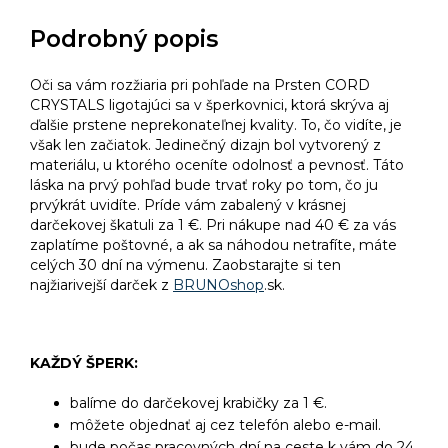
Podrobný popis
Oči sa vám rozžiaria pri pohľade na Prsten CORD
CRYSTALS ligotajúci sa v šperkovnici, ktorá skrýva aj
ďalšie prstene neprekonateľnej kvality. To, čo vidíte, je
však len začiatok. Jedinečný dizajn bol vytvorený z
materiálu, u ktorého oceníte odolnosť a pevnosť. Táto
láska na prvý pohľad bude trvať roky po tom, čo ju
prvýkrát uvidíte. Príde vám zabalený v krásnej
darčekovej škatuli za 1 €. Pri nákupe nad 40 € za vás
zaplatíme poštovné, a ak sa náhodou netrafíte, máte
celých 30 dní na výmenu. Zaobstarajte si ten
najžiarivejší darček z
BRUNOshop
.sk.
KAŽDÝ ŠPERK:
balíme do darčekovej krabičky za 1 €.
môžete objednať aj cez telefón alebo e-mail.
bude počas pracovných dní na ceste k vám do 24