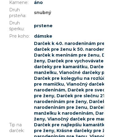
Kamene
:
áno
Druh
snubný
prsteňa
:
Druh
prstene
šperku
:
Pre koho
:
dámske
Darček k 40. narodeninám pre ženu
,
Darček
darček pre ženu k 50. narodeninám
,
Darček 
Darček k meninám pre ženu
,
Darček pre uči
ženy
,
Darček pre vychovávateľku
,
Vianočné 
darčeky pre kamarátku
,
Darček k promócii p
manželku
,
Vianočné darčeky pre priateľku
,
D
Darček pre kolegyňu na rozlúčku
,
Darček pr
pre mamičku
,
Vianočný darček pre svokru
,
D
narodeninám
,
Darček pre svedkyňu
,
Darček 
pre ženy
,
Darček pre slečnu 21 rokov
,
Darček
narodeninám pre ženy
,
Darček k 33. narode
narodeninám pre ženu
,
Darček pre tetu
,
Dar
manželku k narodeninám
,
Darček pre slečn
ženy
,
Vianočný darček pre mamičku
,
Darček 
Tip na
Darček pre najlepšiu kamarátku
,
Darček pre 
darček
:
pre ženy
,
Krásne darčeky pre ženy
,
Darček p
narodeninám pre ženu
,
Vianočné darčeky p