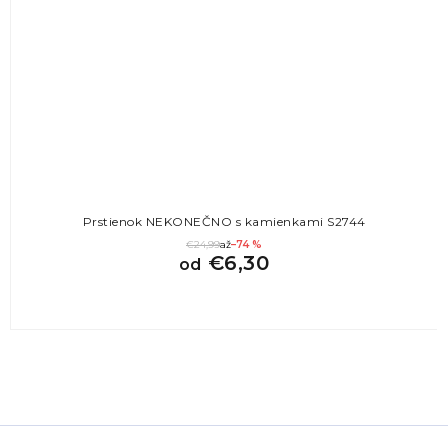
Prstienok NEKONEČNO s kamienkami S2744
€24,99
až
–74 %
€6,30
od