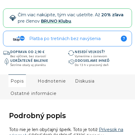
Čím viac nakúpite, tým viac ušetríte. Až
20% zľava
pre členov
BRUNO Klubu
.
Platba po tretinách bez navýšenia
?
DOPRAVA OD 2,90 €
NESEDÍ VEĽKOSŤ?
Bez výčitiek, bez starostí
Vymeníme s úsmevom
UDRŽATEĽNÉ BALENIE
ODOSIELAME IHNEĎ
Šetríme obaly aj planétu
Do 13 h v pracovný deň
Popis
Hodnotenie
Diskusia
Ostatné informácie
Podrobný popis
Toto nie je len obyčajný šperk. Toto je totiž
Prívesok na