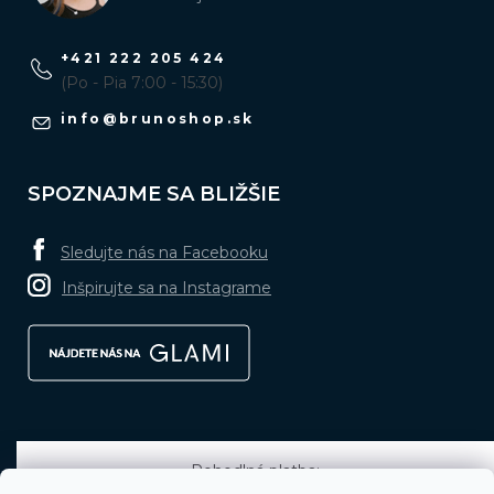
+421 222 205 424
(Po - Pia 7:00 - 15:30)
info
@
brunoshop.sk
SPOZNAJME SA BLIŽŠIE
Sledujte nás na Facebooku
Inšpirujte sa na Instagrame
Pohodlná platba: