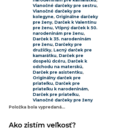
narodeninám pre kamarátku
,
Vianočné darčeky pre sestru
,
Vianočné darčeky pre
kolegyne
,
Originálne darčeky
pre ženy
,
Darček k Valentínu
pre ženu
,
Vtipný darček k 50.
narodeninám pre ženu
,
Darček k 35. narodeninám
pre ženu
,
Darčeky pre
družičky
,
Lacný darček pre
kamarátku
,
Darček pre
dospelú dcéru
,
Darček k
odchodu na materskú
,
Darček pre asistentku
,
Originálny darček pre
priateľku
,
Darček pre
priateľku k narodeninám
,
Darček pre priateľku
,
Vianočné darčeky pre ženy
Položka bola vypredaná…
Ako zistím veľkosť?