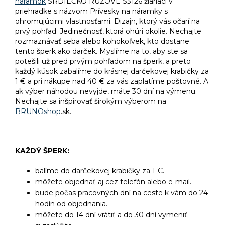
náramok
SRDIEČKO RUŽOVÉ S3126 žiariaci v
priehradke s názvom Prívesky na náramky s
ohromujúcimi vlastnosťami. Dizajn, ktorý vás očarí na
prvý pohľad. Jedinečnosť, ktorá ohúri okolie. Nechajte
rozmaznávať seba alebo kohokoľvek, kto dostane
tento šperk ako darček. Myslíme na to, aby ste sa
potešili už pred prvým pohľadom na šperk, a preto
každý kúsok zabalíme do krásnej darčekovej krabičky za
1 € a pri nákupe nad 40 € za vás zaplatíme poštovné. A
ak výber náhodou nevyjde, máte 30 dní na výmenu.
Nechajte sa inšpirovať širokým výberom na
BRUNOshop
.sk.
KAŽDÝ ŠPERK:
balíme do darčekovej krabičky za 1 €.
môžete objednať aj cez telefón alebo e-mail.
bude počas pracovných dní na ceste k vám do 24
hodín od objednania.
môžete do 14 dní vrátiť a do 30 dní vymeniť.