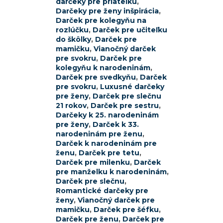
darčeky pre priateľku
,
Darčeky pre ženy inšpirácia
,
Darček pre kolegyňu na
rozlúčku
,
Darček pre učiteľku
do škôlky
,
Darček pre
mamičku
,
Vianočný darček
pre svokru
,
Darček pre
kolegyňu k narodeninám
,
Darček pre svedkyňu
,
Darček
pre svokru
,
Luxusné darčeky
pre ženy
,
Darček pre slečnu
21 rokov
,
Darček pre sestru
,
Darčeky k 25. narodeninám
pre ženy
,
Darček k 33.
narodeninám pre ženu
,
Darček k narodeninám pre
ženu
,
Darček pre tetu
,
Darček pre milenku
,
Darček
pre manželku k narodeninám
,
Darček pre slečnu
,
Romantické darčeky pre
ženy
,
Vianočný darček pre
mamičku
,
Darček pre šéfku
,
Darček pre ženu
,
Darček pre