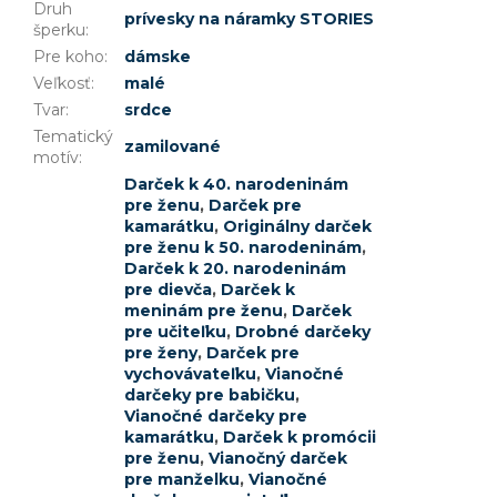
Druh
prívesky na náramky STORIES
šperku
:
Pre koho
:
dámske
Veľkosť
:
malé
Tvar
:
srdce
Tematický
zamilované
motív
:
Darček k 40. narodeninám
pre ženu
,
Darček pre
kamarátku
,
Originálny darček
pre ženu k 50. narodeninám
,
Darček k 20. narodeninám
pre dievča
,
Darček k
meninám pre ženu
,
Darček
pre učiteľku
,
Drobné darčeky
pre ženy
,
Darček pre
vychovávateľku
,
Vianočné
darčeky pre babičku
,
Vianočné darčeky pre
kamarátku
,
Darček k promócii
pre ženu
,
Vianočný darček
pre manželku
,
Vianočné