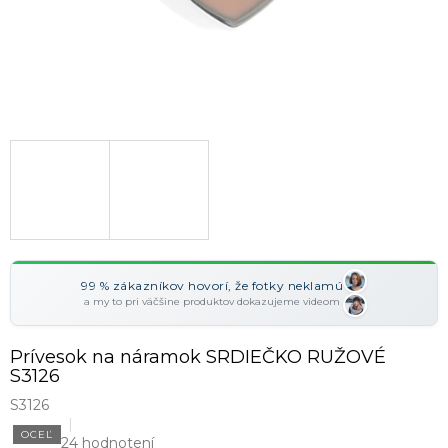
99 % zákazníkov hovorí, že fotky neklamú
a my to pri väčšine produktov dokazujeme videom
Prívesok na náramok SRDIEČKO RUŽOVÉ
S3126
S3126
OCEĽ
24 hodnotení