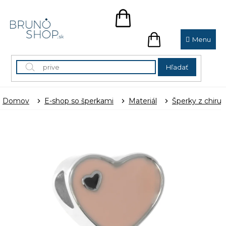
Prejsť
na
NÁKUPNÝ
obsah
KOŠÍK
NÁKUPNÝ
KOŠÍK
Hľadať
Domov
E-shop so šperkami
Materiál
Šperky z chirur