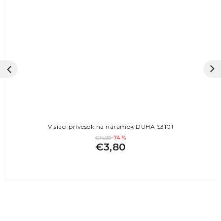
Visiaci prívesok na náramok DUHA S3101
€14,99
–74 %
€3,80