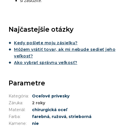
si zaslúžite.
Najčastejšie otázky
Kedy pošlete moju zásielku?
Môžem vrátiť tovar, ak mi nebude sedieť jeho
veľkosť?
Ako vybrať správnu veľkosť?
Parametre
Kategória
:
Oceľové prívesky
Záruka
:
2 roky
Materiál
:
chirurgická oceľ
Farba
:
farebná
,
ružová
,
strieborná
Kamene
:
nie