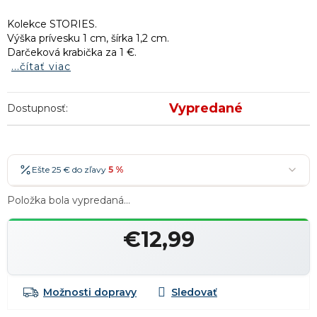
Kolekce STORIES.
Výška prívesku 1 cm, šírka 1,2 cm.
Darčeková krabička za 1 €.
...čítať viac
Vypredané
Dostupnosť:
Ešte 25 € do zľavy
5 %
25 €
-5 %
→
Položka bola vypredaná…
36 €
-7 %
→
€12,99
47 €
-10 %
→
Najobľúbenejšia
Jednotková
cena:
58 €
-15 %
→
Možnosti dopravy
Zľavy je možné kombinovať
?