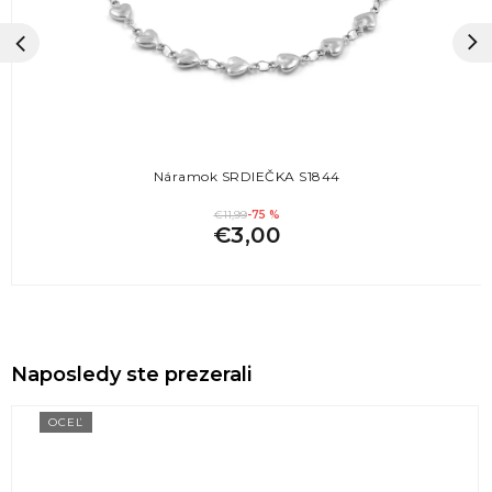
Náramok SRDIEČKA S1844
€11,99
-75 %
€3,00
Naposledy ste prezerali
OCEĽ