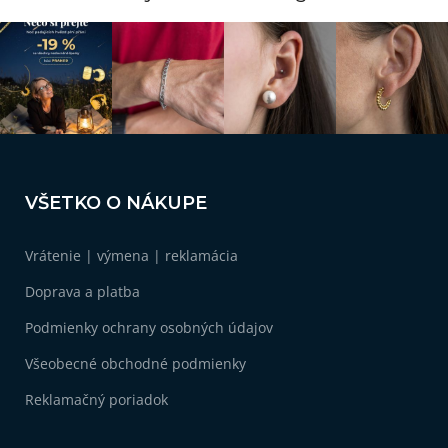
Z
á
VŠETKO O NÁKUPE
p
ä
Vrátenie | výmena | reklamácia
t
i
Doprava a platba
e
Podmienky ochrany osobných údajov
Všeobecné obchodné podmienky
Reklamačný poriadok