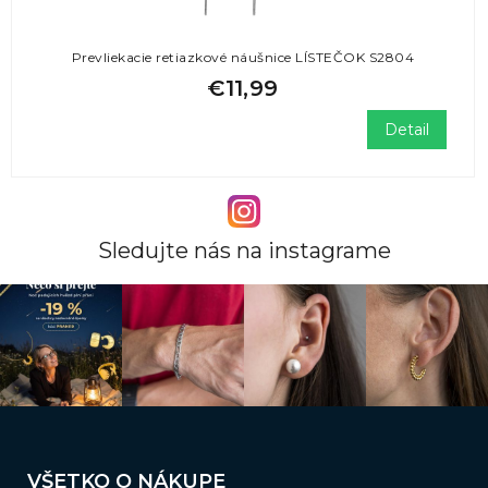
Prevliekacie retiazkové náušnice LÍSTEČOK S2804
€11,99
Detail
Sledujte nás na instagrame
Z
á
VŠETKO O NÁKUPE