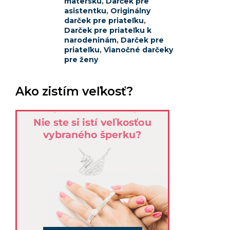
materskú
,
Darček pre
asistentku
,
Originálny
darček pre priateľku
,
Darček pre priateľku k
narodeninám
,
Darček pre
priateľku
,
Vianočné darčeky
pre ženy
Ako zistím veľkosť?