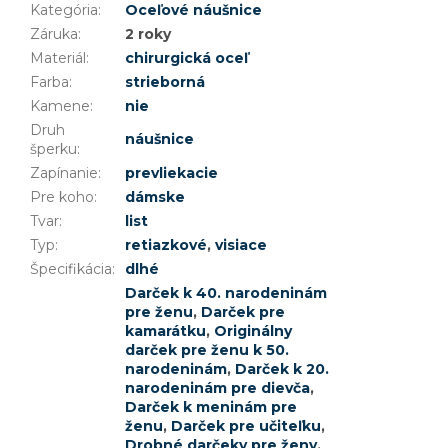
Kategória
:
Oceľové náušnice
Záruka
:
2 roky
Materiál
:
chirurgická oceľ
Farba
:
strieborná
Kamene
:
nie
Druh
náušnice
šperku
:
Zapínanie
:
prevliekacie
Pre koho
:
dámske
Tvar
:
list
Typ
:
retiazkové
,
visiace
Špecifikácia
:
dlhé
Darček k 40. narodeninám
pre ženu
,
Darček pre
kamarátku
,
Originálny
darček pre ženu k 50.
narodeninám
,
Darček k 20.
narodeninám pre dievča
,
Darček k meninám pre
ženu
,
Darček pre učiteľku
,
Drobné darčeky pre ženy
,