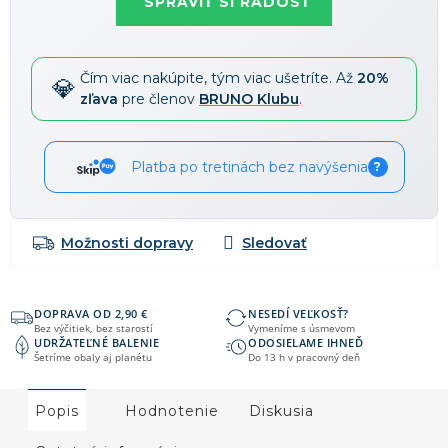
SPRAVIŤ SI RADOSŤ
58 €
-15 %
→
Zľavy je možné kombinovať
?
Čím viac nakúpite, tým viac ušetríte. Až
20%
zľava
pre členov
BRUNO Klubu
.
Platba po tretinách bez navýšenia
?
Možnosti dopravy
DOPRAVA OD 2,90 €
NESEDÍ VEĽKOSŤ?
Bez výčitiek, bez starostí
Vymeníme s úsmevom
UDRŽATEĽNÉ BALENIE
ODOSIELAME IHNEĎ
Šetríme obaly aj planétu
Do 13 h v pracovný deň
Popis
Hodnotenie
Diskusia