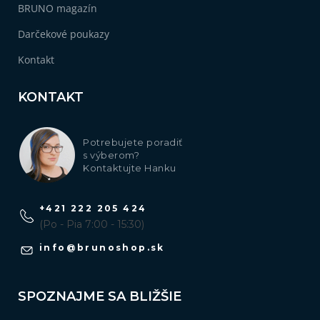
BRUNO magazín
Darčekové poukazy
Kontakt
KONTAKT
Potrebujete poradiť
s výberom?
Kontaktujte Hanku
+421 222 205 424
(Po - Pia 7:00 - 15:30)
info
@
brunoshop.sk
SPOZNAJME SA BLIŽŠIE