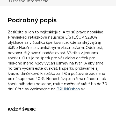
Ostatné informácie
Podrobný popis
Zaslúžite si len to najlesklejšie. A to sú práve napríklad
Prevliekací retiazkové náušnice LÍSTEČOK S2804
blyštiace sa v šuplíku šperkovnice, kde sa skrývajú aj
ďalšie Náušnice s unikátnymi vlastnosťami. Odolnosť,
pevnosť, štýlovosť, nadčasovosť. Všetko v jednom
šperku. Či už je to šperk pre vás alebo darček pre
niekoho iného, vždy vyčarí úsmev na tvári. A aby sme
ho tam vyčarili ešte dvakrát, k šperku pridávame aj
krásnu darčekovú krabičku za 1 € a poštovné zadarmo
pri nákupe nad 40 €. Nenechávajte nič na náhodu – ak
šperk náhodou nesadne, máte možnosť vrátiť ho do 30
dní. Cítťe sa výnimočne na
BRUNOshop
.sk.
KAŽDÝ ŠPERK: