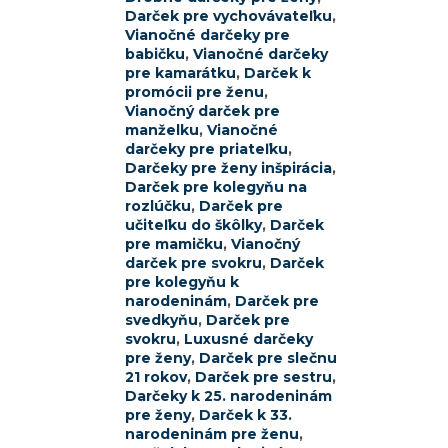
Darček pre vychovávateľku
,
Vianočné darčeky pre
babičku
,
Vianočné darčeky
pre kamarátku
,
Darček k
promócii pre ženu
,
Vianočný darček pre
manželku
,
Vianočné
darčeky pre priateľku
,
Darčeky pre ženy inšpirácia
,
Darček pre kolegyňu na
rozlúčku
,
Darček pre
učiteľku do škôlky
,
Darček
pre mamičku
,
Vianočný
darček pre svokru
,
Darček
pre kolegyňu k
narodeninám
,
Darček pre
svedkyňu
,
Darček pre
svokru
,
Luxusné darčeky
pre ženy
,
Darček pre slečnu
21 rokov
,
Darček pre sestru
,
Darčeky k 25. narodeninám
pre ženy
,
Darček k 33.
narodeninám pre ženu
,