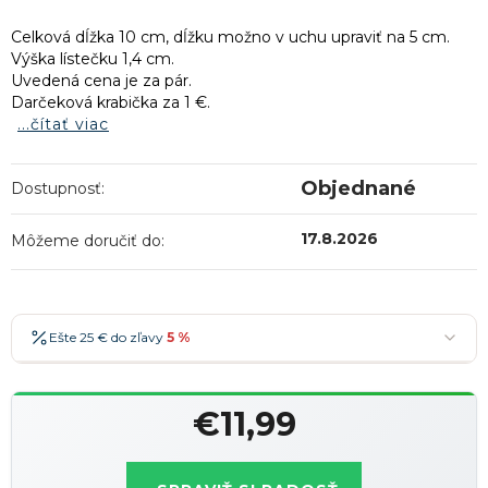
Celková dĺžka 10 cm, dĺžku možno v uchu upraviť na 5 cm.
Výška lístečku 1,4 cm.
Uvedená cena je za pár.
Darčeková krabička za 1 €.
...čítať viac
Objednané
Dostupnosť:
17.8.2026
Môžeme doručiť do:
Ešte 25 € do zľavy
5 %
25 €
-5 %
→
€11,99
36 €
-7 %
→
Jednotková
47 €
-10 %
→
Najobľúbenejšia
cena: