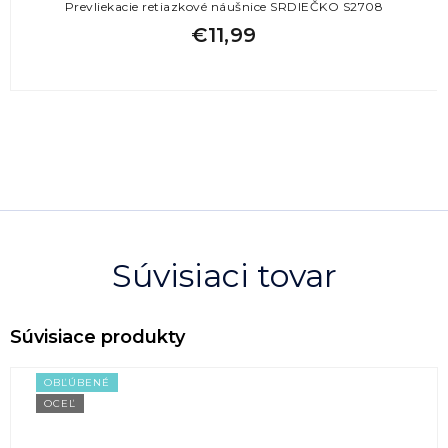
Prevliekacie retiazkové náušnice SRDIEČKO S2708
€11,99
Súvisiaci tovar
OBĽÚBENÉ
OCEĽ