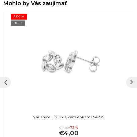
Mohlo by Vás zaujímať
AKCIA
OCEĽ
Náušnice LÍSTKY s kamienkami S4239
€14,99
-73 %
€4,00