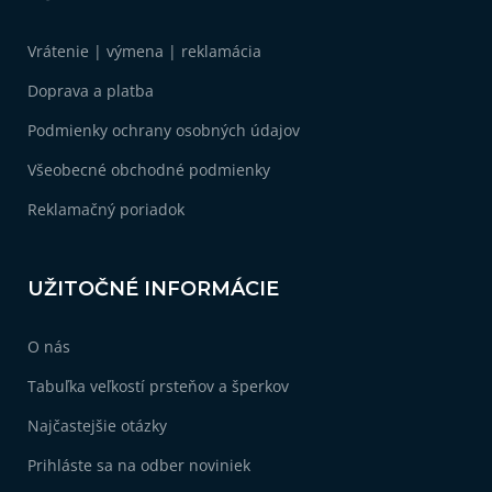
p
ä
Vrátenie | výmena | reklamácia
t
i
Doprava a platba
e
Podmienky ochrany osobných údajov
Všeobecné obchodné podmienky
Reklamačný poriadok
UŽITOČNÉ INFORMÁCIE
O nás
Tabuľka veľkostí prsteňov a šperkov
Najčastejšie otázky
Prihláste sa na odber noviniek