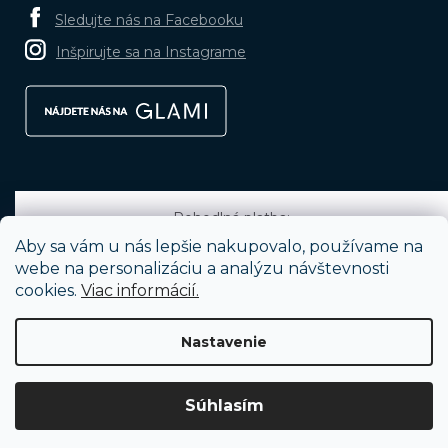
Sledujte nás na Facebooku
Inšpirujte sa na Instagrame
Pohodlná platba:
Aby sa vám u nás lepšie nakupovalo, používame na
webe na personalizáciu a analýzu návštevnosti
cookies.
Viac informácií.
Obľúbené spôsoby dopravy:
Nastavenie
Vytvoril Shoptet
Súhlasím
Copyright 2026
BRUNOshop.sk
. Všetky práva vyhradené.
Upraviť
nastavenie cookies