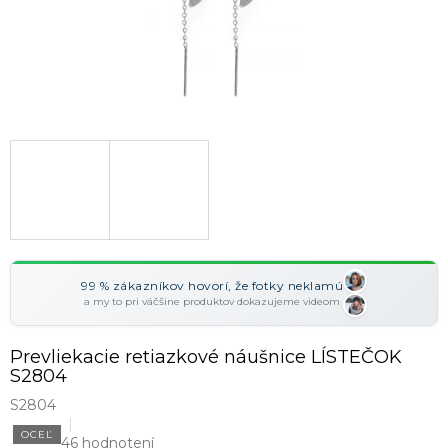
99 % zákazníkov hovorí, že fotky neklamú
a my to pri väčšine produktov dokazujeme videom
Prevliekacie retiazkové náušnice LÍSTEČOK
S2804
S2804
OCEĽ
46 hodnotení