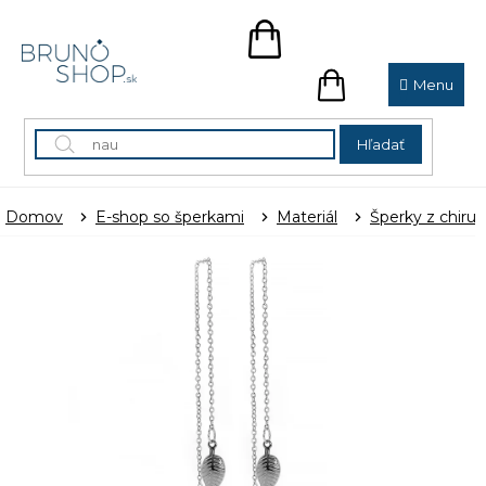
Prejsť
na
NÁKUPNÝ
obsah
KOŠÍK
NÁKUPNÝ
KOŠÍK
Hľadať
Domov
E-shop so šperkami
Materiál
Šperky z chirur