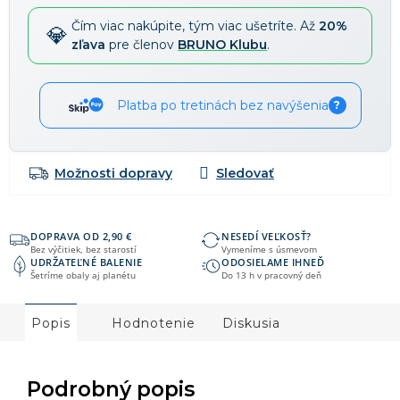
Čím viac nakúpite, tým viac ušetríte. Až
20%
zľava
pre členov
BRUNO Klubu
.
Platba po tretinách bez navýšenia
?
Možnosti dopravy
DOPRAVA OD 2,90 €
NESEDÍ VEĽKOSŤ?
Bez výčitiek, bez starostí
Vymeníme s úsmevom
UDRŽATEĽNÉ BALENIE
ODOSIELAME IHNEĎ
Šetríme obaly aj planétu
Do 13 h v pracovný deň
Popis
Hodnotenie
Diskusia
Podrobný popis