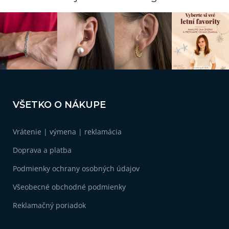
Z
á
VŠETKO O NÁKUPE
p
ä
Vrátenie | výmena | reklamácia
t
i
Doprava a platba
e
Podmienky ochrany osobných údajov
Všeobecné obchodné podmienky
Reklamačný poriadok