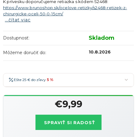
K prívesku doporučujeme retiazka s kódem S2468:
https://www.brunoshop.sk/ocelove-retizky/s2468-retizek-z-
chirurgicke-oceli-50-0-15cm/
...čítať viac
Skladom
Dostupnosť:
10.8.2026
Môžeme doručiť do:
Ešte 25 € do zľavy
5 %
25 €
-5 %
→
€9,99
36 €
-7 %
→
Jednotková
47 €
-10 %
→
Najobľúbenejšia
cena:
SPRAVIŤ SI RADOSŤ
58 €
-15 %
→
Zľavy je možné kombinovať
?