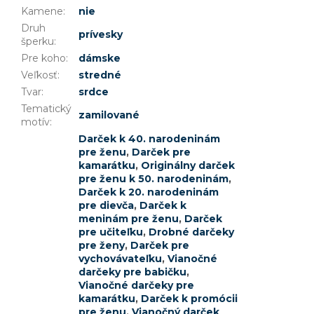
Kamene
:
nie
Druh
prívesky
šperku
:
Pre koho
:
dámske
Veľkosť
:
stredné
Tvar
:
srdce
Tematický
zamilované
motív
:
Darček k 40. narodeninám
pre ženu
,
Darček pre
kamarátku
,
Originálny darček
pre ženu k 50. narodeninám
,
Darček k 20. narodeninám
pre dievča
,
Darček k
meninám pre ženu
,
Darček
pre učiteľku
,
Drobné darčeky
pre ženy
,
Darček pre
vychovávateľku
,
Vianočné
darčeky pre babičku
,
Vianočné darčeky pre
kamarátku
,
Darček k promócii
pre ženu
,
Vianočný darček