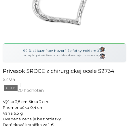
99 % zákazníkov hovorí, že fotky neklamú
a my to pri väčšine produktov dokazujeme videom
Prívesok SRDCE z chirurgickej ocele S2734
S2734
OCEĽ
20 hodnotení
Výška 3,5 cm, šírka 3 cm.
Priemer očka 0,4 cm.
Váha 6,5 g.
Uvedená cena je bez retiazky.
Darčeková krabička za 1 €.