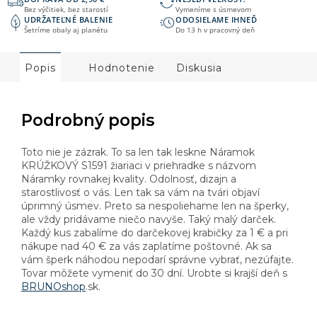
Bez výčitiek, bez starostí
Vymeníme s úsmevom
UDRŽATEĽNÉ BALENIE
ODOSIELAME IHNEĎ
Šetríme obaly aj planétu
Do 13 h v pracovný deň
Popis
Hodnotenie
Diskusia
Podrobný popis
Toto nie je zázrak. To sa len tak leskne Náramok
KRÚŽKOVÝ S1591 žiariaci v priehradke s názvom
Náramky rovnakej kvality. Odolnosť, dizajn a
starostlivosť o vás. Len tak sa vám na tvári objaví
úprimný úsmev. Preto sa nespoliehame len na šperky,
ale vždy pridávame niečo navyše. Taký malý darček.
Každý kus zabalíme do darčekovej krabičky za 1 € a pri
nákupe nad 40 € za vás zaplatíme poštovné. Ak sa
vám šperk náhodou nepodarí správne vybrať, nezúfajte.
Tovar môžete vymeniť do 30 dní. Urobte si krajší deň s
BRUNOshop
.sk.