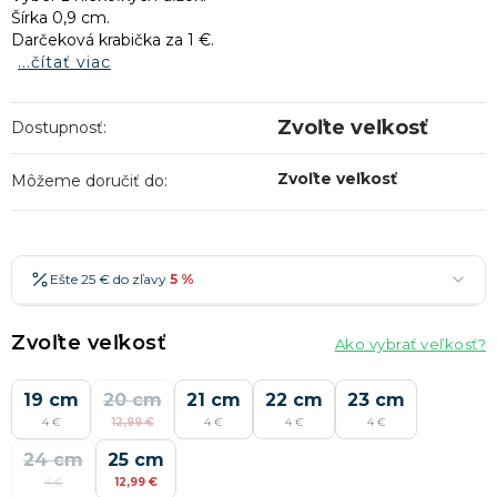
Šírka 0,9 cm.
Darčeková krabička za 1 €.
...čítať viac
Zvoľte veľkosť
Dostupnosť:
Zvoľte veľkosť
Môžeme doručiť do:
Ešte 25 € do zľavy
5 %
25 €
-5 %
→
Zvoľte veľkosť
Ako vybrať veľkosť?
36 €
-7 %
→
19 cm
47 €
20 cm
-10 %
21 cm
22 cm
23 cm
→
Najobľúbenejšia
4 €
12,99 €
4 €
4 €
4 €
58 €
-15 %
→
24 cm
25 cm
Zľavy je možné kombinovať
?
4 €
12,99 €