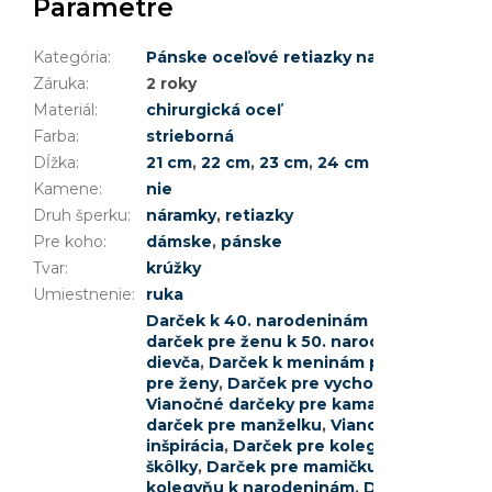
Parametre
Kategória
:
Pánske oceľové retiazky na ruku
Záruka
:
2 roky
Materiál
:
chirurgická oceľ
Farba
:
strieborná
Dĺžka
:
21 cm
,
22 cm
,
23 cm
,
24 cm
Kamene
:
nie
Druh šperku
:
náramky
,
retiazky
Pre koho
:
dámske
,
pánske
Tvar
:
krúžky
Umiestnenie
:
ruka
Darček k 40. narodeninám pre ženu
,
Dar
darček pre ženu k 50. narodeninám
,
Darč
dievča
,
Darček k meninám pre ženu
,
Darč
pre ženy
,
Darček pre vychovávateľku
,
Via
Vianočné darčeky pre kamarátku
,
Darček 
darček pre manželku
,
Vianočné darčeky p
inšpirácia
,
Darček pre kolegyňu na rozlúč
škôlky
,
Darček pre mamičku
,
Vianočný da
kolegyňu k narodeninám
,
Darček pre sv