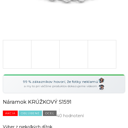
99 % zákazníkov hovorí, že fotky neklamú
a my to pri väčšine produktov dokazujeme videom
Náramok KRÚŽKOVÝ S1591
AKCIA
OBĽÚBENÉ
OCEĽ
40 hodnotení
Výber z niekoľkých dĺžok.