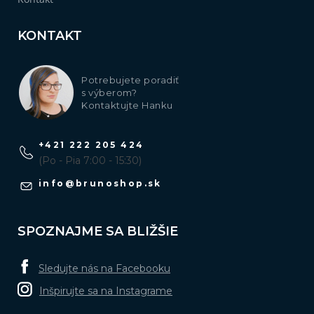
KONTAKT
Potrebujete poradiť
s výberom?
Kontaktujte Hanku
+421 222 205 424
(Po - Pia 7:00 - 15:30)
info
@
brunoshop.sk
SPOZNAJME SA BLIŽŠIE
Sledujte nás na Facebooku
Inšpirujte sa na Instagrame