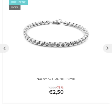
OBĽÚBENÉ
OCEĽ
Náramok BRUNO S2290
€9,99
-75 %
€2,50