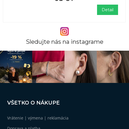
Detail
Sledujte nás na instagrame
Z
á
VŠETKO O NÁKUPE
p
ä
Vrátenie | výmena | reklamácia
t
i
Doprava a platba