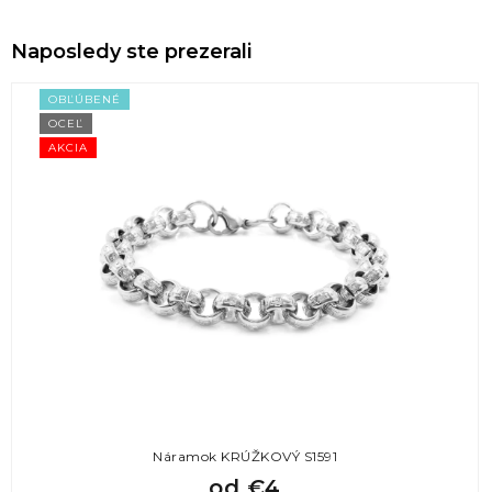
Naposledy ste prezerali
OBĽÚBENÉ
OCEĽ
AKCIA
Náramok KRÚŽKOVÝ S1591
od
€4