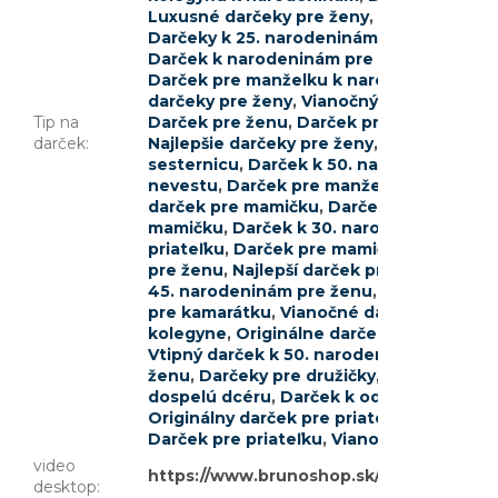
Luxusné darčeky pre ženy
,
Darček pre sl
Darčeky k 25. narodeninám pre ženy
,
Dar
Darček k narodeninám pre ženu
,
Darček 
Darček pre manželku k narodeninám
,
Dar
darčeky pre ženy
,
Vianočný darček pre m
Tip na
Darček pre ženu
,
Darček pre najlepšiu k
darček
:
Najlepšie darčeky pre ženy
,
Krásne darče
sesternicu
,
Darček k 50. narodeninám pr
nevestu
,
Darček pre manželku
,
Darčeky k
darček pre mamičku
,
Darček pre mladú ž
mamičku
,
Darček k 30. narodeninám pre
priateľku
,
Darček pre mamičku k narode
pre ženu
,
Najlepší darček pre kamarátku
,
45. narodeninám pre ženu
,
Darček pre n
pre kamarátku
,
Vianočné darčeky pre ses
kolegyne
,
Originálne darčeky pre ženy
,
D
Vtipný darček k 50. narodeninám pre žen
ženu
,
Darčeky pre družičky
,
Lacný darček
dospelú dcéru
,
Darček k odchodu na ma
Originálny darček pre priateľku
,
Darček p
Darček pre priateľku
,
Vianočné darčeky p
video
https://www.brunoshop.sk/user/documen
desktop
: