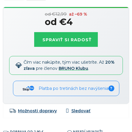
od €12,99
až –69 %
od
€4
Jednotková
cena:
SPRAVIŤ SI RADOSŤ
Čím viac nakúpite, tým viac ušetríte. Až
20%
zľava
pre členov
BRUNO Klubu
.
Platba po tretinách bez navýšenia
?
Možnosti dopravy
DOPRAVA OD 2,90 €
NESEDÍ VEĽKOSŤ?